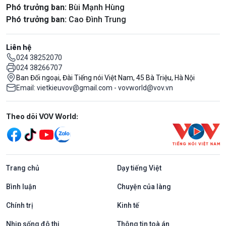
Phó trưởng ban:
Bùi Mạnh Hùng
Phó trưởng ban:
Cao Đình Trung
Liên hệ
024 38252070
024 38266707
Ban Đối ngoại, Đài Tiếng nói Việt Nam, 45 Bà Triệu, Hà Nội
Email: vietkieuvov@gmail.com - vovworld@vov.vn
Mạng xã hội
Theo dõi VOV World:
Trang chủ
Dạy tiếng Việt
Bình luận
Chuyện của làng
Chính trị
Kinh tế
Nhịp sống đô thị
Thông tin toà án