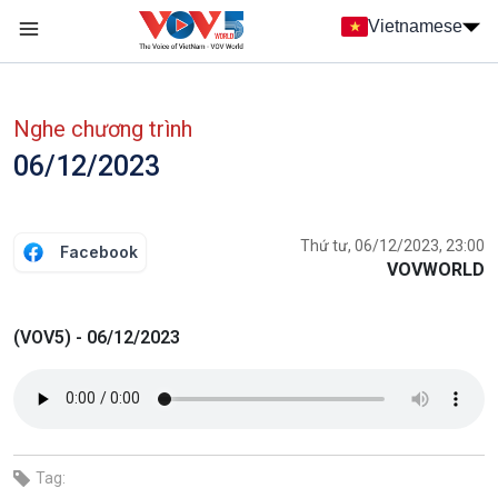
Nhảy đến nội dung
Vietnamese
Main navigation
menu phụ tiếng Việt
Nghe chương trình
06/12/2023
Thứ tư, 06/12/2023, 23:00
Facebook
VOVWORLD
(VOV5) - 06/12/2023
Tag: