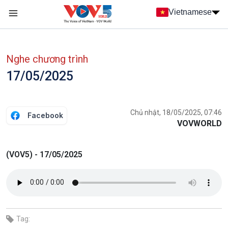
Nhảy đến nội dung
Vietnamese
Main navigation
menu phụ tiếng Việt
Nghe chương trình
17/05/2025
Chủ nhật, 18/05/2025, 07:46
Facebook
VOVWORLD
(VOV5) - 17/05/2025
Tag: