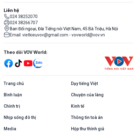
Liên hệ
024 38252070
024 38266707
Ban Đối ngoại, Đài Tiếng nói Việt Nam, 45 Bà Triệu, Hà Nội
Email: vietkieuvov@gmail.com - vovworld@vov.vn
Mạng xã hội
Theo dõi VOV World:
Trang chủ
Dạy tiếng Việt
Bình luận
Chuyện của làng
Chính trị
Kinh tế
Nhịp sống đô thị
Thông tin toà án
Media
Hộp thư thính giả