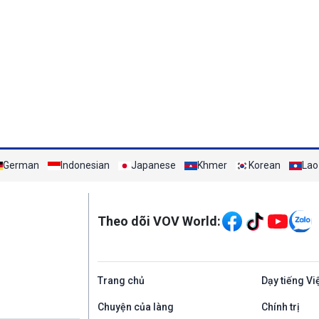
German
Indonesian
Japanese
Khmer
Korean
Lao
Mạng xã hội
Theo dõi VOV World:
Trang chủ
Dạy tiếng Vi
Chuyện của làng
Chính trị