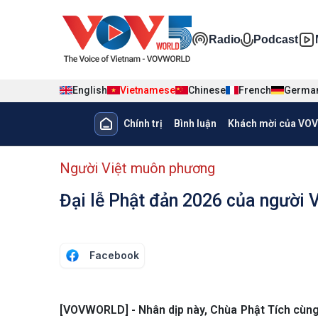
Nhảy đến nội dung
Đa phương ti
Radio
Podcast
English
Vietnamese
Chinese
French
Germa
Main navigation
Chính trị
Bình luận
Khách mời của VOV
menu phụ tiếng Việt
Người Việt muôn phương
Đại lễ Phật đản 2026 của người 
Facebook
[VOVWORLD] - Nhân dịp này, Chùa Phật Tích cùng