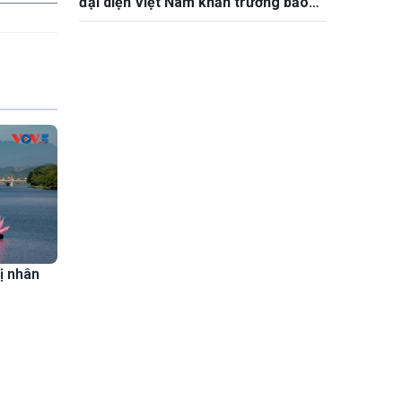
đại diện Việt Nam khẩn trương bảo
hộ công dân
rị nhân