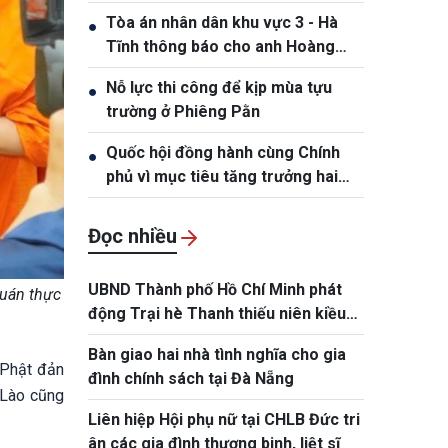
Hồng Tiệp, sinh ngày 20/5/1989
Tòa án nhân dân khu vực 3 - Hà
●
Tĩnh thông báo cho anh Hoàng
Phan Anh, sinh năm 1980
Nỗ lực thi công để kịp mùa tựu
●
trường ở Phiêng Pằn
Quốc hội đồng hành cùng Chính
●
phủ vì mục tiêu tăng trưởng hai
con số
Đọc nhiều
UBND Thành phố Hồ Chí Minh phát
quán thực
động Trại hè Thanh thiếu niên kiều
bào và tuổi trẻ Thành phố năm 2026
Bàn giao hai nhà tình nghĩa cho gia
 Phật đản
đình chính sách tại Đà Nẵng
 Lào cũng
Liên hiệp Hội phụ nữ tại CHLB Đức tri
ân các gia đình thương binh, liệt sĩ