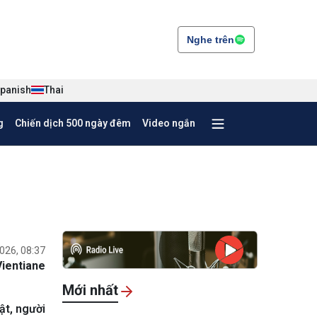
Nghe trên
panish
Thai
g
Chiến dịch 500 ngày đêm
Video ngắn
026, 08:37
ientiane
Mới nhất
ật, người