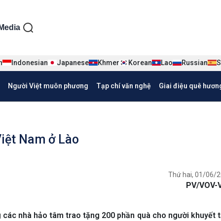
ện tiếng Việt
Media
n
Indonesian
Japanese
Khmer
Korean
Lao
Russian
S
Người Việt muôn phương
Tạp chí văn nghệ
Giai điệu quê hươn
Việt Nam ở Lào
Thứ hai, 01/06/2
PV/VOV-V
 các nhà hảo tâm trao tặng 200 phần quà cho người khuyết t