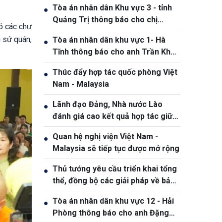
Tòa án nhân dân Khu vực 3 - tỉnh
●
Quảng Trị thông báo cho chị
có các chư
Phạm Thị Giang, sinh ngày
 sứ quán,
Tòa án nhân dân khu vực 1- Hà
●
19/10/1991
Tĩnh thông báo cho anh Trần Khắc
Thanh, sinh năm 1988
Thúc đẩy hợp tác quốc phòng Việt
●
Nam - Malaysia
Lãnh đạo Đảng, Nhà nước Lào
●
đánh giá cao kết quả hợp tác giữa
Quân đội hai nước Việt Nam và Lào
Quan hệ nghị viện Việt Nam -
●
Malaysia sẽ tiếp tục được mở rộng
Thủ tướng yêu cầu triển khai tổng
●
thể, đồng bộ các giải pháp về bảo
đảm an ninh mạng
Tòa án nhân dân khu vực 12 - Hải
●
Phòng thông báo cho anh Đặng