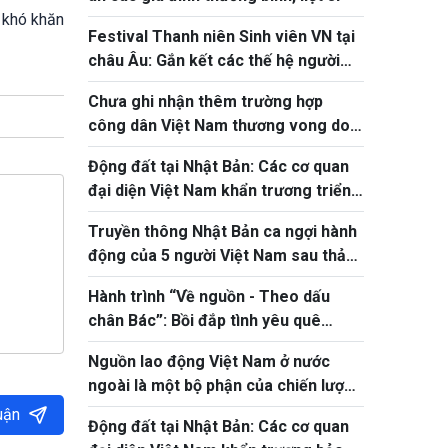
 khó khăn
Festival Thanh niên Sinh viên VN tại
châu Âu: Gắn kết các thế hệ người
Việt
Chưa ghi nhận thêm trường hợp
công dân Việt Nam thương vong do
động đất tại Nhật Bản
Động đất tại Nhật Bản: Các cơ quan
đại diện Việt Nam khẩn trương triển
khai bảo hộ công dân
Truyền thông Nhật Bản ca ngợi hành
động của 5 người Việt Nam sau thảm
họa động đất tại Kumamoto
Hành trình “Về nguồn - Theo dấu
chân Bác”: Bồi đắp tình yêu quê
hương cho thanh thiếu niên kiều bào
Nguồn lao động Việt Nam ở nước
ngoài là một bộ phận của chiến lược
phát triển nguồn nhân lực quốc gia
uận
Động đất tại Nhật Bản: Các cơ quan