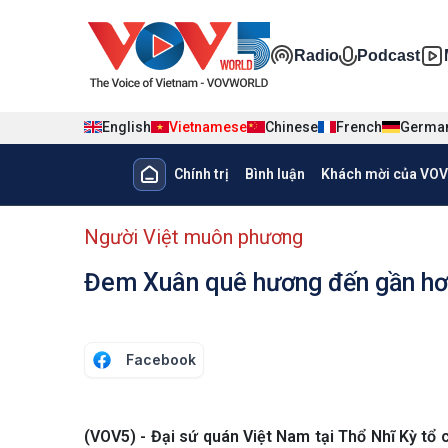
Nhảy đến nội dung
Đa phương ti
Radio
Podcast
English
Vietnamese
Chinese
French
Germa
Main navigation
Chính trị
Bình luận
Khách mời của VOV
menu phụ tiếng Việt
Người Việt muôn phương
Đem Xuân quê hương đến gần hơn 
Facebook
(VOV5) - Đại sứ quán Việt Nam tại Thổ Nhĩ Kỳ tổ