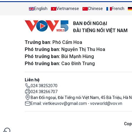
English
Vietnamese
Chinese
French
BAN ĐỐI NGOẠI
ĐÀI TIẾNG NÓI VIỆT NAM
Trưởng ban
: Phó Cẩm Hoa
Phó trưởng ban:
Nguyễn Thị Thu Hoa
Phó trưởng ban:
Bùi Mạnh Hùng
Phó trưởng ban:
Cao Đình Trung
Liên hệ
024 38252070
024 38266707
Ban Đối ngoại, Đài Tiếng nói Việt Nam, 45 Bà Triệu, Hà N
Email: vietkieuvov@gmail.com - vovworld@vov.vn
Cop