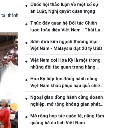
Quốc hội thảo luận về một số dự
●
án Luật, Nghị quyết quan trọng
tại thành
Thúc đẩy quan hệ Đối tác Chiến
●
lược toàn diện Việt Nam - Thái Lan
ngày càng thực chất và hiệu quả
Sớm đưa kim ngạch thương mại
●
Việt Nam - Malaysia đạt 20 tỷ USD
Việt Nam coi Hoa Kỳ là một trong
●
những đối tác quan trọng hàng
đầu
Hoa Kỳ tiếp tục đồng hành cùng
●
Việt Nam khắc phục hậu quả chiến
tranh
Ngoại giao đồng hành cùng doanh
●
nghiệp, mở rộng không gian phát
triển cho Việt Nam
Mở rộng hợp tác quốc tế, nâng tầm
●
quảng bá du lịch Việt Nam