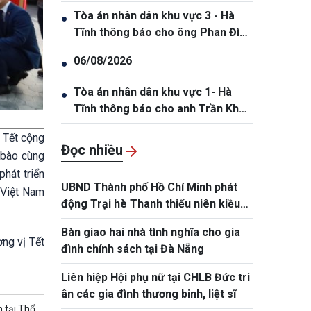
Tòa án nhân dân khu vực 3 - Hà
●
Tĩnh thông báo cho ông Phan Đình
Thắng, sinh năm 2005
06/08/2026
●
Tòa án nhân dân khu vực 1- Hà
●
Tĩnh thông báo cho anh Trần Khắc
Thanh, sinh năm 1988.
g Tết cộng
Đọc nhiều
 bào cùng
phát triển
UBND Thành phố Hồ Chí Minh phát
 Việt Nam
động Trại hè Thanh thiếu niên kiều
bào và tuổi trẻ Thành phố năm 2026
Bàn giao hai nhà tình nghĩa cho gia
ng vị Tết
đình chính sách tại Đà Nẵng
Liên hiệp Hội phụ nữ tại CHLB Đức tri
ân các gia đình thương binh, liệt sĩ
 tại Thổ