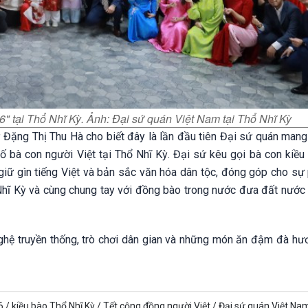
 tại Thổ Nhĩ Kỳ. Ảnh: Đại sứ quán Việt Nam tại Thổ Nhĩ Kỳ
Kỳ Đặng Thị Thu Hà cho biết đây là lần đầu tiên Đại sứ quán man
số bà con người Việt tại Thổ Nhĩ Kỳ. Đại sứ kêu gọi bà con kiều
giữ gìn tiếng Việt và bản sắc văn hóa dân tộc, đóng góp cho sự 
Nhĩ Kỳ và cùng chung tay với đồng bào trong nước đưa đất nước
ghệ truyền thống, trò chơi dân gian và những món ăn đậm đà hươ
 /
kiều bào Thổ Nhĩ Kỳ /
Tết cộng đồng người Việt /
Đại sứ quán Việt Nam