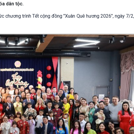
óa dân tộc.
ức chương trình Tết cộng đồng "Xuân Quê hương 2026", ngày 7/2, 