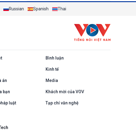
hộ công dân
Russian
Spanish
Thai
ệt
Bình luận
Kinh tế
à án
Media
a bạn
Khách mời của VOV
háp luật
Tạp chí văn nghệ
Tech