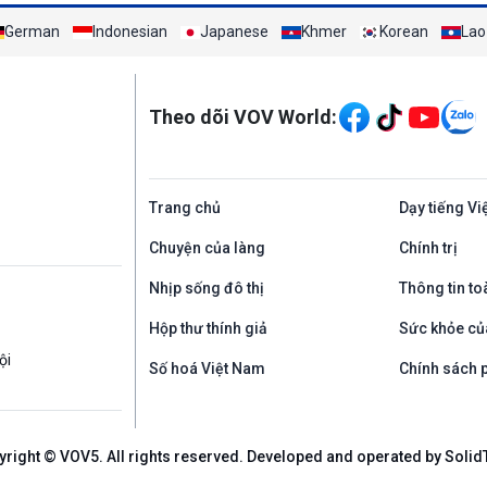
German
Indonesian
Japanese
Khmer
Korean
Lao
Mạng xã hội
Theo dõi VOV World:
Trang chủ
Dạy tiếng Vi
Chuyện của làng
Chính trị
Nhịp sống đô thị
Thông tin to
Hộp thư thính giả
Sức khỏe củ
ội
Số hoá Việt Nam
Chính sách p
yright © VOV5. All rights reserved. Developed and operated by Solid