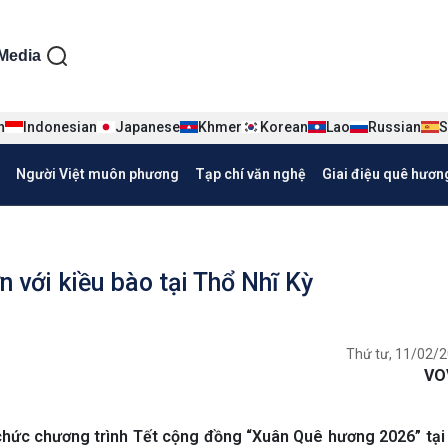
ện tiếng Việt
Media
n
Indonesian
Japanese
Khmer
Korean
Lao
Russian
S
Người Việt muôn phương
Tạp chí văn nghệ
Giai điệu quê hươn
với kiều bào tại Thổ Nhĩ Kỳ
Thứ tư, 11/02/2
VO
 chức chương trình Tết cộng đồng “Xuân Quê hương 2026” tại 