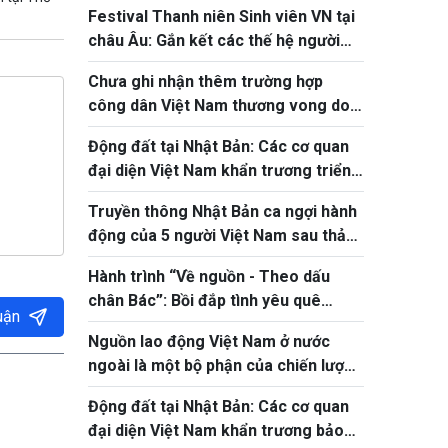
Festival Thanh niên Sinh viên VN tại
châu Âu: Gắn kết các thế hệ người
Việt
Chưa ghi nhận thêm trường hợp
công dân Việt Nam thương vong do
động đất tại Nhật Bản
Động đất tại Nhật Bản: Các cơ quan
đại diện Việt Nam khẩn trương triển
khai bảo hộ công dân
Truyền thông Nhật Bản ca ngợi hành
động của 5 người Việt Nam sau thảm
họa động đất tại Kumamoto
Hành trình “Về nguồn - Theo dấu
chân Bác”: Bồi đắp tình yêu quê
uận
hương cho thanh thiếu niên kiều bào
Nguồn lao động Việt Nam ở nước
ngoài là một bộ phận của chiến lược
phát triển nguồn nhân lực quốc gia
Động đất tại Nhật Bản: Các cơ quan
đại diện Việt Nam khẩn trương bảo