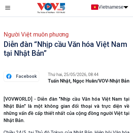
Nhảy đến nội dung
Vietnamese
Main navigation
menu phụ tiếng Việt
Người Việt muôn phương
Diễn đàn “Nhịp cầu Văn hóa Việt Nam
tại Nhật Bản”
Thứ hai, 25/05/2026, 08:44
Facebook
Tuấn Nhật, Ngọc Huân/VOV-Nhật Bản
[VOVWORLD] - Diễn đàn "Nhịp cầu Văn hóa Việt Nam tại
Nhật Bản" là một không gian đối thoại và trực diện về
những vấn đề cấp thiết nhất của cộng đồng người Việt tại
Nhật Bản.
Chiều 24/5, tại Thủ đô Tokyo của Nhật Bản, Hiệp hội Văn hóa