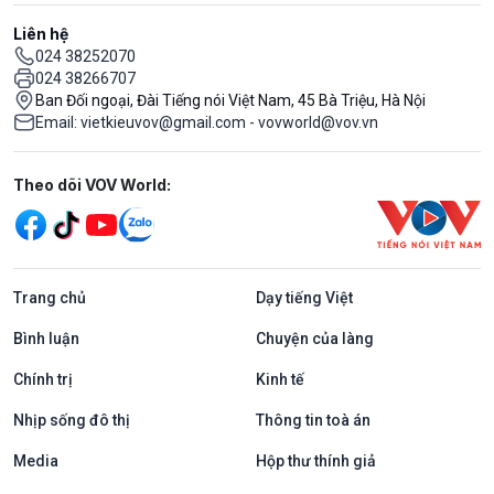
Liên hệ
024 38252070
024 38266707
Ban Đối ngoại, Đài Tiếng nói Việt Nam, 45 Bà Triệu, Hà Nội
Email: vietkieuvov@gmail.com - vovworld@vov.vn
Mạng xã hội
Theo dõi VOV World:
Trang chủ
Dạy tiếng Việt
Bình luận
Chuyện của làng
Chính trị
Kinh tế
Nhịp sống đô thị
Thông tin toà án
Media
Hộp thư thính giả