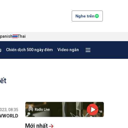
Nghe trên
panish
Thai
g
Chiến dịch 500 ngày đêm
Video ngắn
ết
023, 08:35
VWORLD
Mới nhất