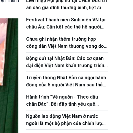
yện Thanh
Liên hiệp Hội phụ nữ tại CHLB Đức tri
ân các gia đình thương binh, liệt sĩ
Festival Thanh niên Sinh viên VN tại
châu Âu: Gắn kết các thế hệ người
Việt
Chưa ghi nhận thêm trường hợp
công dân Việt Nam thương vong do
động đất tại Nhật Bản
Động đất tại Nhật Bản: Các cơ quan
đại diện Việt Nam khẩn trương triển
khai bảo hộ công dân
Truyền thông Nhật Bản ca ngợi hành
động của 5 người Việt Nam sau thảm
họa động đất tại Kumamoto
Hành trình “Về nguồn - Theo dấu
chân Bác”: Bồi đắp tình yêu quê
hương cho thanh thiếu niên kiều bào
Nguồn lao động Việt Nam ở nước
ngoài là một bộ phận của chiến lược
phát triển nguồn nhân lực quốc gia