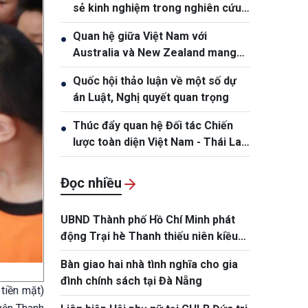
sẻ kinh nghiệm trong nghiên cứu
khoa học, lý luận và thực tiễn
Quan hệ giữa Việt Nam với
●
Australia và New Zealand mang
lại lợi ích cho các bên
Quốc hội thảo luận về một số dự
●
án Luật, Nghị quyết quan trọng
Thúc đẩy quan hệ Đối tác Chiến
●
lược toàn diện Việt Nam - Thái Lan
ngày càng thực chất và hiệu quả
Đọc nhiều
UBND Thành phố Hồ Chí Minh phát
động Trại hè Thanh thiếu niên kiều
bào và tuổi trẻ Thành phố năm 2026
Bàn giao hai nhà tình nghĩa cho gia
đình chính sách tại Đà Nẵng
tiền mặt)