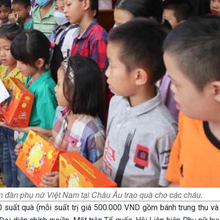
đàn phụ nữ Việt Nam tại Châu Âu trao quà cho các cháu.
0 suất quà (mỗi suất trị giá 500.000 VND gồm bánh trung thu và 