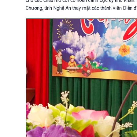
cho các cháu mồ côi có hoàn cảnh cực kỳ khó khăn. 
Chương, tỉnh Nghệ An thay mặt các thành viên Diễn đ