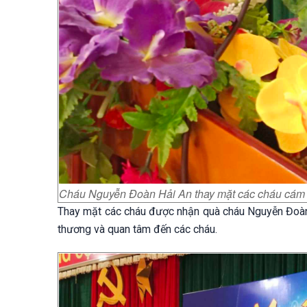
Cháu Nguyễn Đoàn Hải An thay mặt các cháu cám ơ
Thay mặt các cháu được nhận quà cháu Nguyễn Đoàn 
thương và quan tâm đến các cháu.