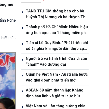
ường niên
TAND TP.HCM thông báo cho bà
●
Huỳnh Thị Nương và bà Huỳnh Thị
tỉnh Nghệ
Lý
Thành phố Hồ Chí Minh: Nhiều hiệu
●
ứng tích cực sau 1 tháng miễn phí
 biểu của
xe buýt
Tiến sĩ Lê Duy Bình: "Phát triển chỉ
●
có ý nghĩa khi người dân thực sự
được thụ hưởng"
Người trẻ và hành trình đưa di sản
●
“chạm” vào đương đại
Quan hệ Việt Nam - Australia bước
●
vào giai đoạn phát triển mới
ASEAN 59 năm thành lập: Khẳng
●
định bản lĩnh và giá trị sức hút
Việt Nam và Lào tăng cường chia
●