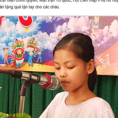
Đại diện chính quyền, Mặt trận Tổ quốc, Hội Liên hiệp Phụ nữ hu
àn tặng quà tận tay cho các cháu.