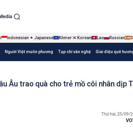
ện tiếng Việt
Media
n
Indonesian
Japanese
Khmer
Korean
Lao
Russian
S
Người Việt muôn phương
Tạp chí văn nghệ
Giai điệu quê hươn
âu Âu trao quà cho trẻ mồ côi nhân dịp T
Thứ hai, 25/09/2
VO