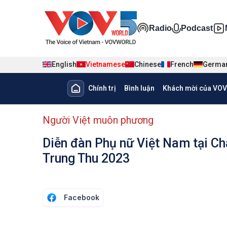
Nhảy đến nội dung
Đa phương ti
Radio
Podcast
English
Vietnamese
Chinese
French
Germa
Main navigation
Chính trị
Bình luận
Khách mời của VOV
menu phụ tiếng Việt
Người Việt muôn phương
Diễn đàn Phụ nữ Việt Nam tại Ch
Trung Thu 2023
Facebook