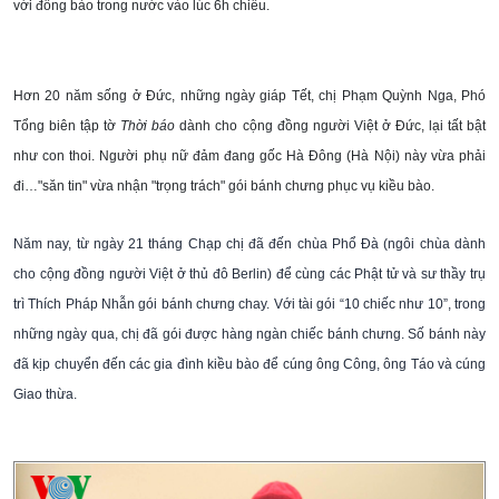
với đồng bào trong nước vào lúc 6h chiều.
Hơn 20 năm sống ở Đức, những ngày giáp Tết, chị Phạm Quỳnh Nga, Phó
Tổng biên tập tờ
Thời báo
dành cho cộng đồng người Việt ở Đức, lại tất bật
như con thoi. Người phụ nữ đảm đang gốc Hà Đông (Hà Nội) này vừa phải
đi…"săn tin" vừa nhận "trọng trách" gói bánh chưng phục vụ kiều bào.
Năm nay, từ ngày 21 tháng Chạp chị đã đến chùa Phổ Đà (ngôi chùa dành
cho cộng đồng người Việt ở thủ đô Berlin) để cùng các Phật tử và sư thầy trụ
trì Thích Pháp Nhẫn gói bánh chưng chay. Với tài gói “10 chiếc như 10”, trong
những ngày qua, chị đã gói được hàng ngàn chiếc bánh chưng. Số bánh này
đã kịp chuyển đến các gia đình kiều bào để cúng ông Công, ông Táo và cúng
Giao thừa.