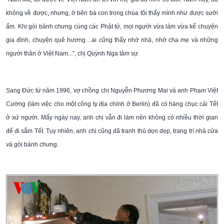
không về được, nhưng, ở bên bà con trong chùa tôi thấy mình như được sưởi
ấm. Khi gói bánh chưng cùng các Phật tử, mọi người vừa làm vừa kể chuyện
gia đình, chuyện quê hương…ai cũng thấy nhớ nhà, nhớ cha mẹ và những
người thân ở Việt Nam...”, chị Quỳnh Nga tâm sự.
Sang Đức từ năm 1996, vợ chồng chị Nguyễn Phương Mai và anh Phạm Việt
Cường (làm việc cho một công ty địa chính ở Berlin) đã có hàng chục cái Tết
ở xứ người. Mấy ngày nay, anh chị vẫn đi làm nên không có nhiều thời gian
để đi sắm Tết. Tuy nhiên, anh chị cũng đã tranh thủ dọn dẹp, trang trí nhà cửa
và gói bánh chưng.