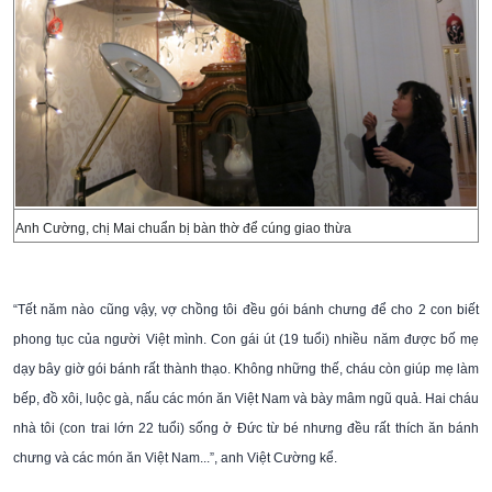
Anh Cường, chị Mai chuẩn bị bàn thờ để cúng giao thừa
“Tết năm nào cũng vậy, vợ chồng tôi đều gói bánh chưng để cho 2 con biết
phong tục của người Việt mình. Con gái út (19 tuổi) nhiều năm được bố mẹ
dạy bây giờ gói bánh rất thành thạo. Không những thế, cháu còn giúp mẹ làm
bếp, đồ xôi, luộc gà, nấu các món ăn Việt Nam và bày mâm ngũ quả. Hai cháu
nhà tôi (con trai lớn 22 tuổi) sống ở Đức từ bé nhưng đều rất thích ăn bánh
chưng và các món ăn Việt Nam...”, anh Việt Cường kể.