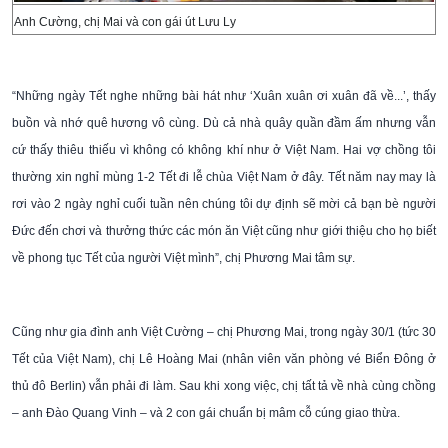
Anh Cường, chị Mai và con gái út Lưu Ly
“Những ngày Tết nghe những bài hát như ‘Xuân xuân ơi xuân đã về...’, thấy
buồn và nhớ quê hương vô cùng. Dù cả nhà quây quần đầm ấm nhưng vẫn
cứ thấy thiêu thiếu vì không có không khí như ở Việt Nam. Hai vợ chồng tôi
thường xin nghỉ mùng 1-2 Tết đi lễ chùa Việt Nam ở đây. Tết năm nay may là
rơi vào 2 ngày nghỉ cuối tuần nên chúng tôi dự định sẽ mời cả bạn bè người
Đức đến chơi và thưởng thức các món ăn Việt cũng như giới thiệu cho họ biết
về phong tục Tết của người Việt mình”, chị Phương Mai tâm sự.
Cũng như gia đình anh Việt Cường – chị Phương Mai, trong ngày 30/1 (tức 30
Tết của Việt Nam), chị Lê Hoàng Mai (nhân viên văn phòng vé Biển Đông ở
thủ đô Berlin) vẫn phải đi làm. Sau khi xong việc, chị tất tả về nhà cùng chồng
– anh Đào Quang Vinh – và 2 con gái chuẩn bị mâm cỗ cúng giao thừa.