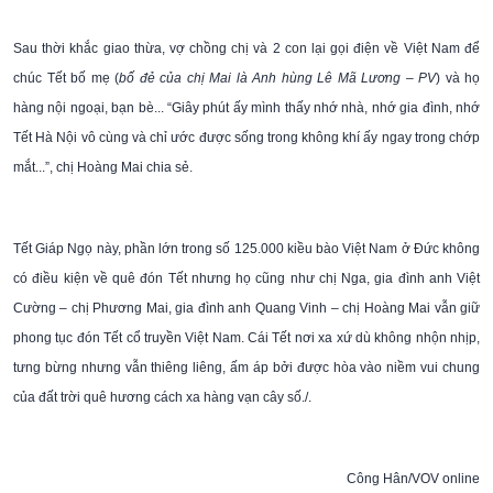
Sau thời khắc giao thừa, vợ chồng chị và 2 con lại gọi điện về Việt Nam để
chúc Tết bố mẹ (
bố đẻ của chị Mai là Anh hùng Lê Mã Lương – PV
) và họ
hàng nội ngoại, bạn bè... “Giây phút ấy mình thấy nhớ nhà, nhớ gia đình, nhớ
Tết Hà Nội vô cùng và chỉ ước được sống trong không khí ấy ngay trong chớp
mắt...”, chị Hoàng Mai chia sẻ.
Tết Giáp Ngọ này, phần lớn trong số 125.000 kiều bào Việt Nam ở Đức không
có điều kiện về quê đón Tết nhưng họ cũng như chị Nga, gia đình anh Việt
Cường – chị Phương Mai, gia đình anh Quang Vinh – chị Hoàng Mai vẫn giữ
phong tục đón Tết cổ truyền Việt Nam. Cái Tết nơi xa xứ dù không nhộn nhịp,
tưng bừng nhưng vẫn thiêng liêng, ấm áp bởi được hòa vào niềm vui chung
của đất trời quê hương cách xa hàng vạn cây số./.
Công Hân/VOV online