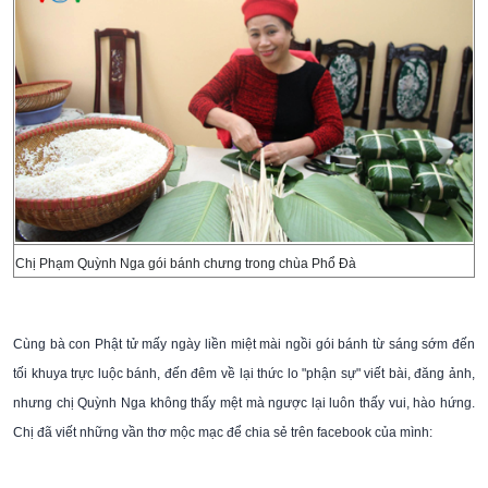
Chị Phạm Quỳnh Nga gói bánh chưng trong chùa Phổ Đà
Cùng bà con Phật tử mấy ngày liền miệt mài ngồi gói bánh từ sáng sớm đến
tối khuya trực luộc bánh, đến đêm về lại thức lo "phận sự" viết bài, đăng ảnh,
nhưng chị Quỳnh Nga không thấy mệt mà ngược lại luôn thấy vui, hào hứng.
Chị đã viết những vần thơ mộc mạc để chia sẻ trên facebook của mình: