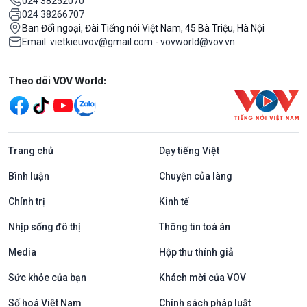
024 38252070
024 38266707
Ban Đối ngoại, Đài Tiếng nói Việt Nam, 45 Bà Triệu, Hà Nội
Email: vietkieuvov@gmail.com - vovworld@vov.vn
Mạng xã hội
Theo dõi VOV World:
Trang chủ
Dạy tiếng Việt
Bình luận
Chuyện của làng
Chính trị
Kinh tế
Nhịp sống đô thị
Thông tin toà án
Media
Hộp thư thính giả
Sức khỏe của bạn
Khách mời của VOV
Số hoá Việt Nam
Chính sách pháp luật