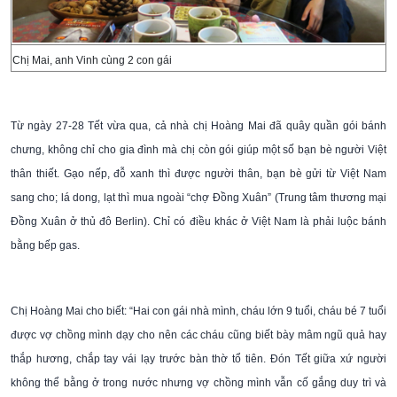
Chị Mai, anh Vinh cùng 2 con gái
Từ ngày 27-28 Tết vừa qua, cả nhà chị Hoàng Mai đã quây quần gói bánh
chưng, không chỉ cho gia đình mà chị còn gói giúp một số bạn bè người Việt
thân thiết. Gạo nếp, đỗ xanh thì được người thân, bạn bè gửi từ Việt Nam
sang cho; lá dong, lạt thì mua ngoài “chợ Đồng Xuân” (Trung tâm thương mại
Đồng Xuân ở thủ đô Berlin). Chỉ có điều khác ở Việt Nam là phải luộc bánh
bằng bếp gas.
Chị Hoàng Mai cho biết: “Hai con gái nhà mình, cháu lớn 9 tuổi, cháu bé 7 tuổi
được vợ chồng mình dạy cho nên các cháu cũng biết bày mâm ngũ quả hay
thắp hương, chắp tay vái lạy trước bàn thờ tổ tiên. Đón Tết giữa xứ người
không thể bằng ở trong nước nhưng vợ chồng mình vẫn cố gắng duy trì và