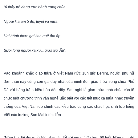
“
6 thầy trò đang trực bánh trong chùa
Ngoài kia âm 5 độ, tuyết và mưa
Hơi bánh thơm gợi tình quê ấm áp
Sưởi lòng người xa xứ... giữa trời Âu
”.
Vào khoảnh khắc giao thừa ở Việt Nam (tức 18h giờ Berlin), người phụ nữ
đơn thân này cùng con gái duy nhất của mình đón giao thừa trong chùa Phổ
Đà với hàng trăm kiều bào đến đây. Sau nghi lễ giao thừa, nhà chùa còn tổ
chức một chương trình văn nghệ đặc biệt với các tiết mục ca múa nhạc truyền
thống của Việt Nam do chính các kiều bào cùng các cháu học sinh lớp tiếng
Việt của trường Sao Mai trình diễn.
“Năm kia, tôi được về Việt Nam ăn tết với mẹ già đã hơn 90 tuổi. Năm nay, dù