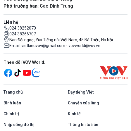
Phó trưởng ban:
Cao Đình Trung
Liên hệ
024 38252070
024 38266707
Ban Đối ngoại, Đài Tiếng nói Việt Nam, 45 Bà Triệu, Hà Nội
Email: vietkieuvov@gmail.com - vovworld@vov.vn
Mạng xã hội
Theo dõi VOV World:
Trang chủ
Dạy tiếng Việt
Bình luận
Chuyện của làng
Chính trị
Kinh tế
Nhịp sống đô thị
Thông tin toà án