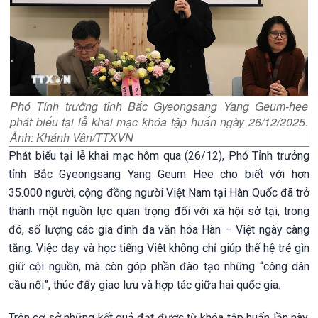
Phó Tỉnh trưởng tỉnh Bắc Gyeongsang Yang Geum-hee
phát biểu tại lễ khai mạc khóa tập huấn ngày 26/12/2025.
Ảnh: Khánh Vân/TTXVN
Phát biểu tại lễ khai mạc hôm qua (26/12), Phó Tỉnh trưởng
tỉnh Bắc Gyeongsang Yang Geum Hee cho biết với hơn
35.000 người, cộng đồng người Việt Nam tại Hàn Quốc đã trở
thành một nguồn lực quan trọng đối với xã hội sở tại, trong
đó, số lượng các gia đình đa văn hóa Hàn – Việt ngày càng
tăng. Việc dạy và học tiếng Việt không chỉ giúp thế hệ trẻ gìn
giữ cội nguồn, mà còn góp phần đào tạo những “công dân
cầu nối”, thúc đẩy giao lưu và hợp tác giữa hai quốc gia.
Trên cơ sở những kết quả đạt được từ khóa tập huấn lần này,