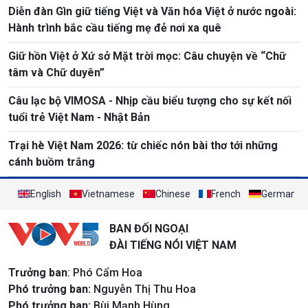
Diễn đàn Gìn giữ tiếng Việt và Văn hóa Việt ở nước ngoài:
Hành trình bắc cầu tiếng mẹ đẻ nơi xa quê
Giữ hồn Việt ở Xứ sở Mặt trời mọc: Câu chuyện về “Chữ
tâm và Chữ duyên”
Câu lạc bộ VIMOSA - Nhịp cầu biểu tượng cho sự kết nối
tuổi trẻ Việt Nam - Nhật Bản
Trại hè Việt Nam 2026: từ chiếc nón bài thơ tới những
cánh buồm trắng
English
Vietnamese
Chinese
French
German
BAN ĐỐI NGOẠI
ĐÀI TIẾNG NÓI VIỆT NAM
Trưởng ban
: Phó Cẩm Hoa
Phó trưởng ban:
Nguyễn Thị Thu Hoa
Phó trưởng ban:
Bùi Mạnh Hùng