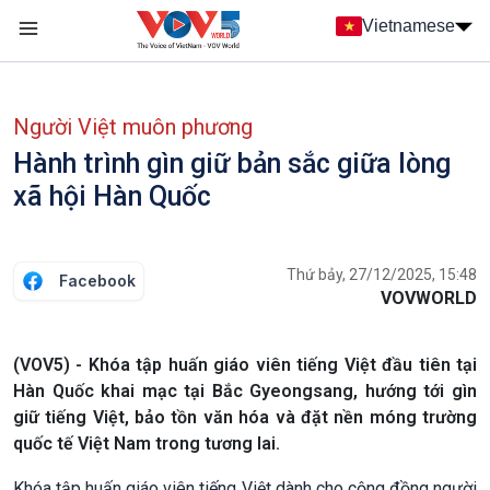
Nhảy đến nội dung
Vietnamese
Main navigation
menu phụ tiếng Việt
Người Việt muôn phương
Hành trình gìn giữ bản sắc giữa lòng
xã hội Hàn Quốc
Thứ bảy, 27/12/2025, 15:48
Facebook
VOVWORLD
(VOV5) - Khóa tập huấn giáo viên tiếng Việt đầu tiên tại
Hàn Quốc khai mạc tại Bắc Gyeongsang, hướng tới gìn
giữ tiếng Việt, bảo tồn văn hóa và đặt nền móng trường
quốc tế Việt Nam trong tương lai.
Khóa tập huấn giáo viên tiếng Việt dành cho cộng đồng người