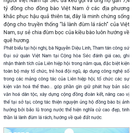
người Việt Nam tại Séc đã kêu gọi và ủng hộ gần 7,4
tỷ đồng cho đồng bào Việt Nam ở các địa phương
khắc phục hậu quả thiên tai, đây là minh chứng sống
động cho truyền thống “lá lành đùm lá rách” của Việt
Nam, sự sẻ chia đùm bọc của kiều bào luôn hướng về
quê hương.
Phát biểu tại hội nghị, bà Nguyễn Diệu Linh, Tham tán công sứ
Đại sứ quán Việt Nam tại Cộng hòa Séc đánh giá cao, ghi
nhận thành tích của Liên hiệp hội trong năm qua, đặc biệt kiện
toàn bộ máy tổ chức, trẻ hoá đội ngũ, áp dụng công nghệ số
trong các mảng công tác của Liên hiệp hội; tổ chức các sự
kiện văn hoá thể thao… góp phần gìn giữ phát huy bản sắc
văn hoá dân tộc, xây dựng cộng đồng đoàn kết, nâng cao vị
thế tại sở tại; công tác thiện nguyện ủng hộ đồng bào bị ảnh
hưởng bởi bão lũ trong nước thể hiện nghĩa cử cao đẹp, tinh
thần lá lành đùm lá rách, hướng về quê đất nước.