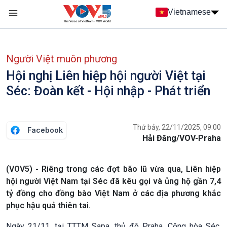
Nhảy đến nội dung
Vietnamese
Main navigation
menu phụ tiếng Việt
Người Việt muôn phương
Hội nghị Liên hiệp hội người Việt tại
Séc: Đoàn kết - Hội nhập - Phát triển
Thứ bảy, 22/11/2025, 09:00
Facebook
Hải Đăng/VOV-Praha
(VOV5) - Riêng trong các đợt bão lũ vừa qua, Liên hiệp
hội người Việt Nam tại Séc đã kêu gọi và ủng hộ gần 7,4
tỷ đồng cho đồng bào Việt Nam ở các địa phương khắc
phục hậu quả thiên tai.
Ngày 21/11, tại TTTM Sapa, thủ đô Praha, Cộng hòa Séc,