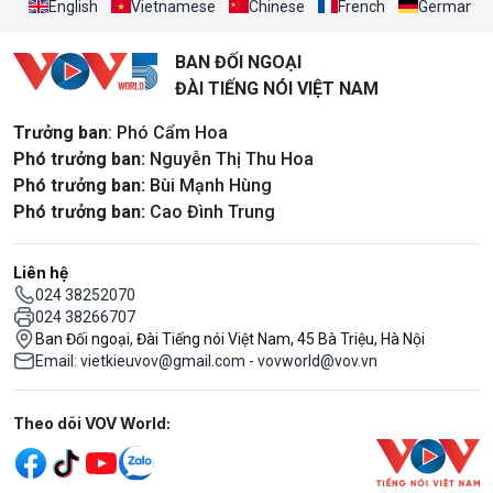
English
Vietnamese
Chinese
French
German
BAN ĐỐI NGOẠI
ĐÀI TIẾNG NÓI VIỆT NAM
Trưởng ban
: Phó Cẩm Hoa
Phó trưởng ban:
Nguyễn Thị Thu Hoa
Phó trưởng ban:
Bùi Mạnh Hùng
Phó trưởng ban:
Cao Đình Trung
Liên hệ
024 38252070
024 38266707
Ban Đối ngoại, Đài Tiếng nói Việt Nam, 45 Bà Triệu, Hà Nội
Email: vietkieuvov@gmail.com - vovworld@vov.vn
Mạng xã hội
Theo dõi VOV World: