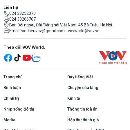
Liên hệ
024 38252070
024 38266707
Ban Đối ngoại, Đài Tiếng nói Việt Nam, 45 Bà Triệu, Hà Nội
Email: vietkieuvov@gmail.com - vovworld@vov.vn
Mạng xã hội
Theo dõi VOV World:
Trang chủ
Dạy tiếng Việt
Bình luận
Chuyện của làng
Chính trị
Kinh tế
Nhịp sống đô thị
Thông tin toà án
Media
Hộp thư thính giả