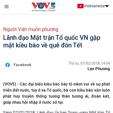
Nhảy đến nội dung
Vietnamese
Main navigation
menu phụ tiếng Việt
Người Việt muôn phương
Lãnh đạo Mặt trận Tổ quốc VN gặp
mặt kiều bào về quê đón Tết
Thứ tư, 07/02/2018, 14:54
Facebook
Lan Phương
(VOV5) - Các đại biểu kiều bào bày tỏ niềm vui về sự phát
triển đất nước, tuy ở xa Tổ quốc, bà con kiều bào vẫn luôn
phát huy truyền thống tương thân tương ái, đoàn kết,
giúp nhau hội nhập ở nước sở tại.
Sáng 07/02/2018, Lãnh đạo Ủy ban Trung ương Mặt trận Tổ