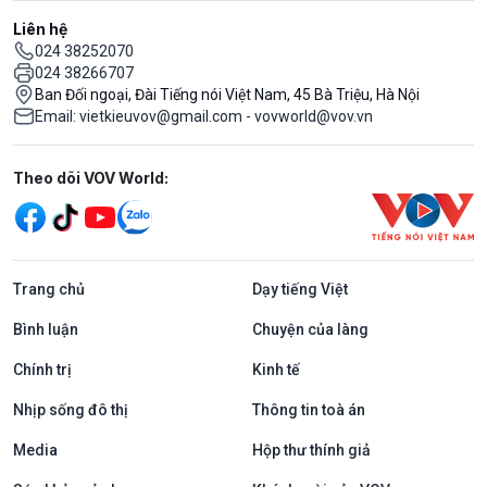
Liên hệ
024 38252070
024 38266707
Ban Đối ngoại, Đài Tiếng nói Việt Nam, 45 Bà Triệu, Hà Nội
Email: vietkieuvov@gmail.com - vovworld@vov.vn
Mạng xã hội
Theo dõi VOV World:
Trang chủ
Dạy tiếng Việt
Bình luận
Chuyện của làng
Chính trị
Kinh tế
Nhịp sống đô thị
Thông tin toà án
Media
Hộp thư thính giả