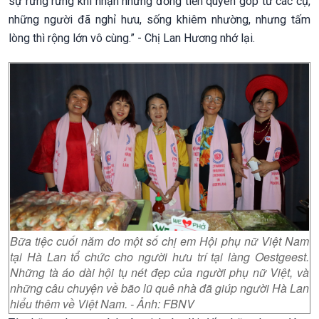
sự rưng rưng khi nhận những đồng tiền quyên góp từ các cụ,
những người đã nghỉ hưu, sống khiêm nhường, nhưng tấm
lòng thì rộng lớn vô cùng.” - Chị Lan Hương nhớ lại.
Bữa tiệc cuối năm do một số chị em Hội phụ nữ Việt Nam
tại Hà Lan tổ chức cho người hưu trí tại làng Oestgeest.
Những tà áo dài hội tụ nét đẹp của người phụ nữ Việt, và
những câu chuyện về bão lũ quê nhà đã giúp người Hà Lan
hiểu thêm về Việt Nam. - Ảnh: FBNV