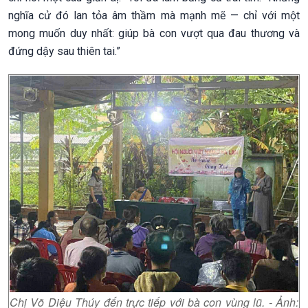
nghĩa cử đó lan tỏa âm thầm mà mạnh mẽ — chỉ với một
mong muốn duy nhất: giúp bà con vượt qua đau thương và
đứng dậy sau thiên tai.”
Chị Võ Diệu Thúy đến trực tiếp với bà con vùng lũ. - Ảnh: