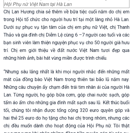
Hội Phụ nữ Việt Nam tại Hà Lan
Chị Lan Hương chia sẻ thêm về bữa tiệc cuối năm do chị em
trong Hội tổ chức cho người hưu trí tại một làng nhỏ Hà Lan.
Dưới sự phục vụ tận tâm của chị em phụ nữ Việt, chị Thanh
Thảo và gia đình chị Diễm Lệ cùng 6 –7 người cao tuổi và các
bạn sinh viên làm thiện nguyện phục vụ cho 50 người già hưu
trí. Chị em giới thiệu về đất nước Việt Nam tươi đẹp qua
những hình ảnh, bài hát vùng miền được trình chiếu.
“Nhưng sâu lắng nhất là khi mọi người nhắc đến những mất
mát của đồng bào Việt Nam trong thiên tai bão lũ năm nay.
Những câu chuyện ấy chạm đến trái tim nhân ái của người Hà
Lan. Từng người, họ góp bữa cơm, góp chai nước sạch, góp
tấm áo ấm cho những gia đình mất sạch sau lũ. Kết thúc buổi
tối, chúng tôi nhận được tổng cộng 320 euro quyên góp và
hai thẻ 25 euro do họ tặng cho hai chị trong nhóm, nhưng các
chị đều muốn dành cho hoạt động của Hội Phụ nữ. Tôi thật