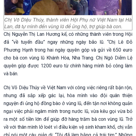
Chị Võ Diệu Thúy, thành viên Hội Phụ nữ Việt Nam tại Hà
Lan, đã tự mình đến vùng lũ để ủng hộ, trợ giúp bà con.
Chị Nguyễn Thị Lan Hương kể, có những thành viên trong Hội
đã “về tuyến đầu” ngay những ngày bão lũ. “Chị Lê Đỗ
Phương Hạnh trong hai ngày quyên góp và gửi về 650 euro
cho bà con vùng lũ Khánh Hòa, Nha Trang. Chị Ngô Diễm Lệ
quyên góp được 1200 euro từ chính hàng mình bỏ công làm
và bán.
Chị Võ Diệu Thúy về Việt Nam với công việc riêng rất bận rộn,
nhưng đã sắp xếp gác lại, hòa mình vào đội quân thiện
nguyện đi ủng hộ đồng bào ở vùng lũ, đến tận nơi không quản
ngại việc phải ngâm mình trong nước lũ, vừa kêu gọi vừa bỏ
ra một số tiền lớn để giúp đỡ hàng trăm bà con vùng lũ. Trở
về với thân mình lở loét vì điều kiện vệ sinh kham khổ, chị vẫn
chỉ nói một câu giản dị: “Tôi đã làm bằng cả trái tim.” Những