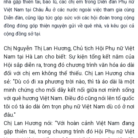
nhà gặp thiên tai, bão lũ, các chị em trong Diễn đàn Phụ nữ
Việt Nam tại Châu Âu ở các nước ngoài việc tham gia cùng
Diễn đàn, cũng lập tức góp sức với các hội đoàn trong cộng
đồng đóng góp thiện nguyện gửi về quê nhà, và kêu gọi cả
cộng đồng sở tại.
Chị Nguyễn Thị Lan Hương, Chủ tịch Hội Phụ nữ Việt
Nam tại Hà Lan cho biết: Sự kiện tổng kết năm của
Hội sắp diễn ra, trong đó chương trình văn hóa áo dài
đối với chị em không thể thiếu. Chị Lan Hương chia
sẻ: "Dù có đi xa phương trời nào, thì tà áo dài là một
minh chứng cho mối dây kết nối giữa nơi mình sống
với quê hương Việt Nam. Điều đó cũng nói lên tổ quốc
tôi có tà áo dài ôm trọn phụ nữ Việt Nam dù có ở nơi
đâu."
Chị Lan Hương nói: “Với hoàn cảnh Việt Nam đang
gặp thiên tai, trong chương trình đó Hội Phụ nữ Việt