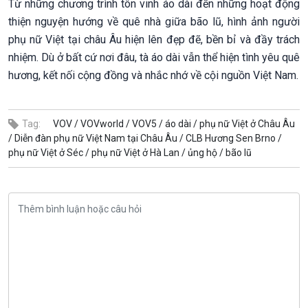
Từ những chương trình tôn vinh áo dài đến những hoạt động
thiện nguyện hướng về quê nhà giữa bão lũ, hình ảnh người
phụ nữ Việt tại châu Âu hiện lên đẹp đẽ, bền bỉ và đầy trách
nhiệm. Dù ở bất cứ nơi đâu, tà áo dài vẫn thể hiện tình yêu quê
hương, kết nối cộng đồng và nhắc nhớ về cội nguồn Việt Nam.
Tag:
VOV /
VOVworld /
VOV5 /
áo dài /
phụ nữ Việt ở Châu Âu
/
Diễn đàn phụ nữ Việt Nam tại Châu Âu /
CLB Hương Sen Brno /
phụ nữ Việt ở Séc /
phụ nữ Việt ở Hà Lan /
ủng hộ /
bão lũ