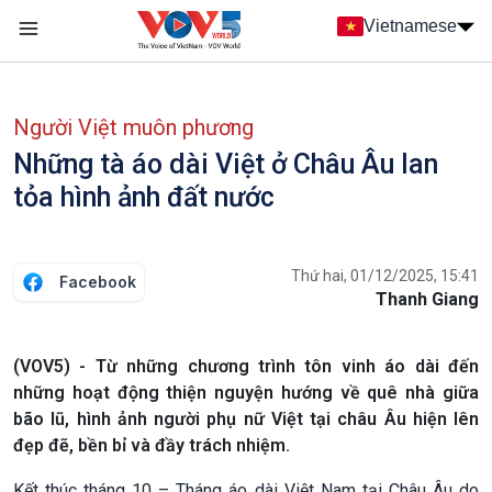
Nhảy đến nội dung
Vietnamese
Main navigation
menu phụ tiếng Việt
Người Việt muôn phương
Những tà áo dài Việt ở Châu Âu lan
tỏa hình ảnh đất nước
Thứ hai, 01/12/2025, 15:41
Facebook
Thanh Giang
(VOV5) - Từ những chương trình tôn vinh áo dài đến
những hoạt động thiện nguyện hướng về quê nhà giữa
bão lũ, hình ảnh người phụ nữ Việt tại châu Âu hiện lên
đẹp đẽ, bền bỉ và đầy trách nhiệm.
Kết thúc tháng 10 – Tháng áo dài Việt Nam tại Châu Âu do