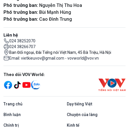
Phó trưởng ban:
Nguyễn Thị Thu Hoa
Phó trưởng ban:
Bùi Mạnh Hùng
Phó trưởng ban:
Cao Đình Trung
Liên hệ
024 38252070
024 38266707
Ban Đối ngoại, Đài Tiếng nói Việt Nam, 45 Bà Triệu, Hà Nội
Email: vietkieuvov@gmail.com - vovworld@vov.vn
Mạng xã hội
Theo dõi VOV World:
Trang chủ
Dạy tiếng Việt
Bình luận
Chuyện của làng
Chính trị
Kinh tế