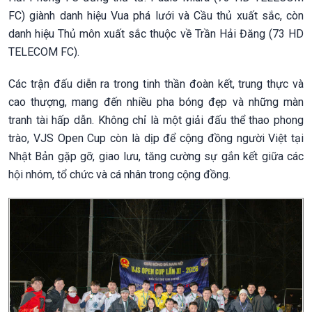
FC) giành danh hiệu Vua phá lưới và Cầu thủ xuất sắc, còn
danh hiệu Thủ môn xuất sắc thuộc về Trần Hải Đăng (73 HD
TELECOM FC).
Các trận đấu diễn ra trong tinh thần đoàn kết, trung thực và
cao thượng, mang đến nhiều pha bóng đẹp và những màn
tranh tài hấp dẫn. Không chỉ là một giải đấu thể thao phong
trào, VJS Open Cup còn là dịp để cộng đồng người Việt tại
Nhật Bản gặp gỡ, giao lưu, tăng cường sự gắn kết giữa các
hội nhóm, tổ chức và cá nhân trong cộng đồng.