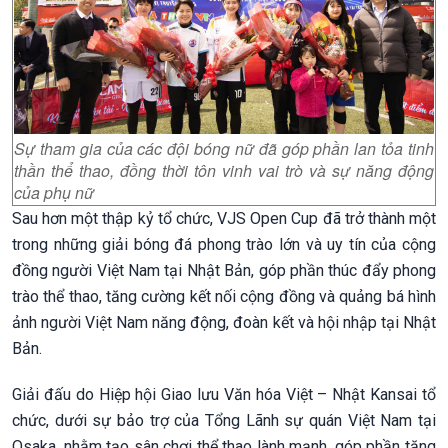
Sự tham gia của các đội bóng nữ đã góp phần lan tỏa tinh
thần thể thao, đồng thời tôn vinh vai trò và sự năng động
của phụ nữ
Sau hơn một thập kỷ tổ chức, VJS Open Cup đã trở thành một
trong những giải bóng đá phong trào lớn và uy tín của cộng
đồng người Việt Nam tại Nhật Bản, góp phần thúc đẩy phong
trào thể thao, tăng cường kết nối cộng đồng và quảng bá hình
ảnh người Việt Nam năng động, đoàn kết và hội nhập tại Nhật
Bản.
Giải đấu do Hiệp hội Giao lưu Văn hóa Việt – Nhật Kansai tổ
chức, dưới sự bảo trợ của Tổng Lãnh sự quán Việt Nam tại
Osaka, nhằm tạo sân chơi thể thao lành mạnh, góp phần tăng