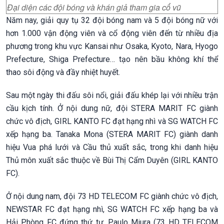
Đại diện các đội bóng và khán giả tham gia cổ vũ
Năm nay, giải quy tụ 32 đội bóng nam và 5 đội bóng nữ với
hơn 1.000 vận động viên và cổ động viên đến từ nhiều địa
phương trong khu vực Kansai như Osaka, Kyoto, Nara, Hyogo
Prefecture, Shiga Prefecture… tạo nên bầu không khí thể
thao sôi động và đầy nhiệt huyết.
Sau một ngày thi đấu sôi nổi, giải đấu khép lại với nhiều trận
cầu kịch tính. Ở nội dung nữ, đội STERA MARIT FC giành
chức vô địch, GIRL KANTO FC đạt hạng nhì và SG WATCH FC
xếp hạng ba. Tanaka Mona (STERA MARIT FC) giành danh
hiệu Vua phá lưới và Cầu thủ xuất sắc, trong khi danh hiệu
Thủ môn xuất sắc thuộc về Bùi Thị Cẩm Duyên (GIRL KANTO
FC).
Ở nội dung nam, đội 73 HD TELECOM FC giành chức vô địch,
NEWSTAR FC đạt hạng nhì, SG WATCH FC xếp hạng ba và
Hải Phòng FC đứng thứ tư. Paulo Miura (73 HD TELECOM