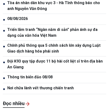
Tòa án nhân dân khu vực 3 - Hà Tĩnh thông báo cho
●
anh Nguyễn Văn Đông
08/08/2026
●
Triển lãm tranh “Ngàn năm di sản” phản ánh sự đa
●
dạng của văn hóa Việt Nam
Chính phủ thông qua 5 chính sách lớn xây dựng Luật
●
Giao dịch hàng hóa phái sinh
Đội K93 quy tập được 11 bộ hài cốt liệt sĩ trên địa bàn
●
An Giang
Thông tin biển đảo 08/08
●
Nơi chữa lành vết thương chiến tranh
●
Đọc nhiều