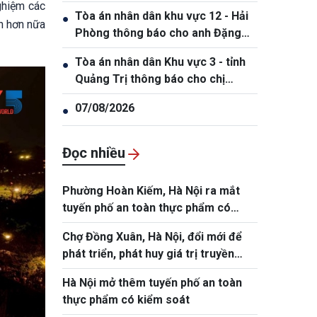
diệt hàng loạt
nghiệm các
Tòa án nhân dân khu vực 12 - Hải
●
ển hơn nữa
Phòng thông báo cho anh Đặng
Hồng Tiệp, sinh ngày 20/5/1989
Tòa án nhân dân Khu vực 3 - tỉnh
●
Quảng Trị thông báo cho chị
Phạm Thị Giang, sinh ngày
07/08/2026
●
19/10/1991
Đọc nhiều
Phường Hoàn Kiếm, Hà Nội ra mắt
tuyến phố an toàn thực phẩm có
kiểm soát
Chợ Đồng Xuân, Hà Nội, đổi mới để
phát triển, phát huy giá trị truyền
thống
Hà Nội mở thêm tuyến phố an toàn
thực phẩm có kiểm soát