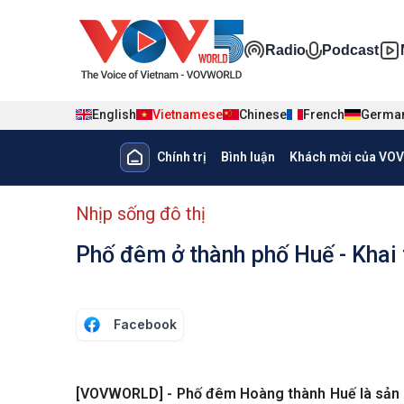
Nhảy đến nội dung
Đa phương ti
Radio
Podcast
English
Vietnamese
Chinese
French
Germa
Main navigation
Chính trị
Bình luận
Khách mời của VOV
menu phụ tiếng Việt
Nhịp sống đô thị
Phố đêm ở thành phố Huế - Khai t
Facebook
[VOVWORLD] - Phố đêm Hoàng thành Huế là sản ph