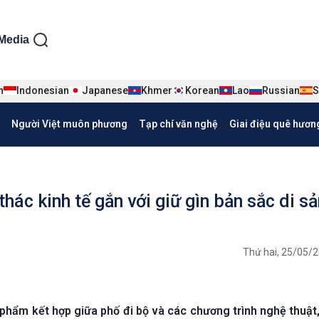
ện tiếng Việt
Media
n
Indonesian
Japanese
Khmer
Korean
Lao
Russian
S
Người Việt muôn phương
Tạp chí văn nghệ
Giai điệu quê hươn
hác kinh tế gắn với giữ gìn bản sắc di sả
Thứ hai, 25/05/2
ẩm kết hợp giữa phố đi bộ và các chương trình nghệ thuật