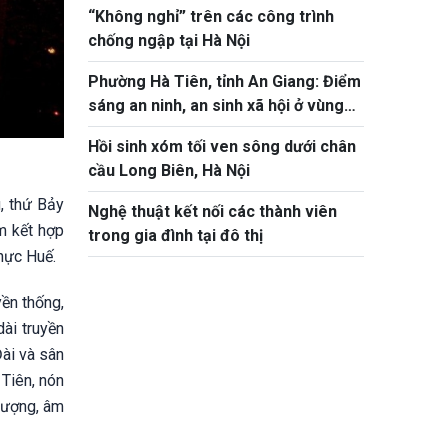
“Không nghỉ” trên các công trình
chống ngập tại Hà Nội
Phường Hà Tiên, tỉnh An Giang: Điểm
sáng an ninh, an sinh xã hội ở vùng
biên giới Tây Nam Tổ quốc
Hồi sinh xóm tối ven sông dưới chân
cầu Long Biên, Hà Nội
, thứ Bảy
Nghệ thuật kết nối các thành viên
m kết hợp
trong gia đình tại đô thị
hực Huế.
ền thống,
ài truyền
Đài và sân
Tiên, nón
tượng, âm