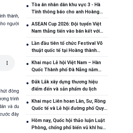
Tòa án nhân dân khu vực 3 - Hà
●
Tĩnh thông báo cho anh Hoàng
nh thành,
Phan Anh, sinh năm 1980
cho người
ASEAN Cup 2026: Đội tuyển Việt
●
Nam thẳng tiến vào bán kết với
thành tích nhất bảng
Lần đầu tiên tổ chức Festival Võ
●
thuật quốc tế tại Hoàng thành
Thăng Long
Khai mạc Lễ hội Việt Nam – Hàn
●
Quốc Thành phố Đà Nẵng năm
2026
Đắk Lắk xây dựng thương hiệu
●
điểm đến và sản phẩm du lịch
 hút đông
ơng trình
Khai mạc Liên hoan Lân, Sư, Rồng
●
dân và du
Quốc tế và Lễ hội đường phố Quy
trước đây
Nhơn – Gia Lai 2026
Hôm nay, Quốc hội thảo luận Luật
●
Phòng, chống phổ biến vũ khí huỷ