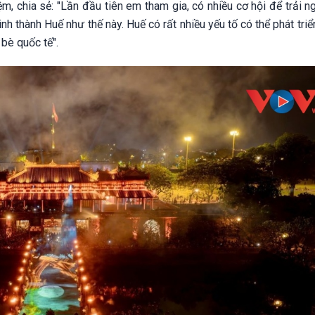
m, chia sẻ: "Lần đầu tiên em tham gia, có nhiều cơ hội để trải 
nh thành Huế như thế này. Huế có rất nhiều yếu tố có thể phát tri
 bè quốc tế".