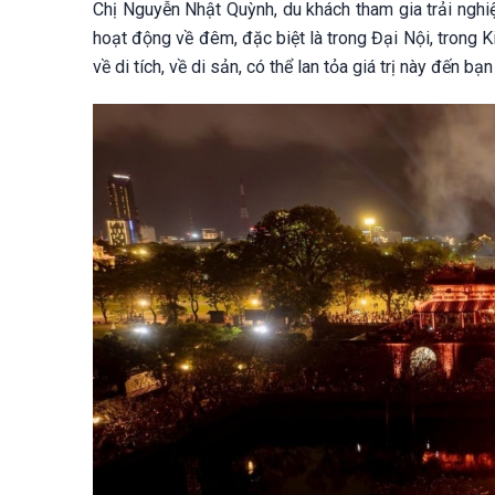
Chị Nguyễn Nhật Quỳnh, du khách tham gia trải nghiệ
hoạt động về đêm, đặc biệt là trong Đại Nội, trong Ki
về di tích, về di sản, có thể lan tỏa giá trị này đến bạn