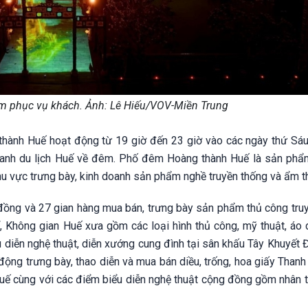
m phục vụ khách. Ảnh: Lê Hiếu/VOV-Miền Trung
hành Huế hoạt động từ 19 giờ đến 23 giờ vào các ngày thứ Sáu
tranh du lịch Huế về đêm. Phố đêm Hoàng thành Huế là sản phẩ
khu vực trưng bày, kinh doanh sản phẩm nghề truyền thống và ẩm t
 đồng và 27 gian hàng mua bán, trưng bày sản phẩm thủ công truy
 Không gian Huế xưa gồm các loại hình thủ công, mỹ thuật, áo d
 diễn nghệ thuật, diễn xướng cung đình tại sân khấu Tây Khuyết 
ng trưng bày, thao diễn và mua bán diều, trống, hoa giấy Thanh 
Huế cùng với các điểm biểu diễn nghệ thuật cộng đồng gồm nhân 