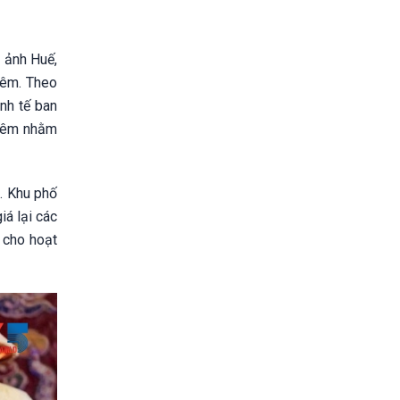
 ảnh Huế,
đêm. Theo
nh tế ban
 đêm nhằm
g. Khu phố
iá lại các
 cho hoạt