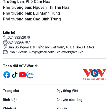
Trưởng ban
: Phó Cẩm Hoa
Phó trưởng ban:
Nguyễn Thị Thu Hoa
Phó trưởng ban:
Bùi Mạnh Hùng
Phó trưởng ban:
Cao Đình Trung
Liên hệ
024 38252070
024 38266707
Ban Đối ngoại, Đài Tiếng nói Việt Nam, 45 Bà Triệu, Hà Nội
Email: vietkieuvov@gmail.com - vovworld@vov.vn
Mạng xã hội
Theo dõi VOV World:
Trang chủ
Dạy tiếng Việt
Bình luận
Chuyện của làng
Chính trị
Kinh tế