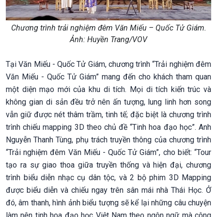
Chương trình trải nghiệm đêm Văn Miếu – Quốc Tử Giám.
Ảnh: Huyền Trang/VOV
Tại Văn Miếu - Quốc Tử Giám, chương trình “Trải nghiệm đêm
Văn Miếu - Quốc Tử Giám” mang đến cho khách tham quan
một diện mạo mới của khu di tích. Mọi di tích kiến trúc và
không gian di sản đều trở nên ấn tượng, lung linh hơn song
vẫn giữ được nét thâm trầm, tinh tế; đặc biệt là chương trình
trình chiếu mapping 3D theo chủ đề “Tinh hoa đạo học”. Anh
Nguyễn Thanh Tùng, phụ trách truyền thông của chương trình
“Trải nghiệm đêm Văn Miếu - Quốc Tử Giám”, cho biết: “Tour
tạo ra sự giao thoa giữa truyền thống và hiện đại, chương
trình biểu diễn nhạc cụ dân tộc, và 2 bộ phim 3D Mapping
được biểu diễn và chiếu ngay trên sân mái nhà Thái Học. Ở
đó, âm thanh, hình ảnh biểu tượng sẽ kể lại những câu chuyện
làm nên tinh hoa đạo học Việt Nam theo ngôn ngữ mà công