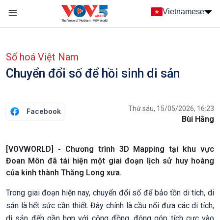
Nhảy đến nội dung
Vietnamese
Main navigation
menu phụ tiếng Việt
Số hoá Việt Nam
Chuyển đổi số để hồi sinh di sản
Thứ sáu, 15/05/2026, 16:23
Facebook
Bùi Hằng
[VOVWORLD] - Chương trình 3D Mapping tại khu vực
Đoan Môn đã tái hiện một giai đoạn lịch sử huy hoàng
của kinh thành Thăng Long xưa.
Trong giai đoạn hiện nay, chuyển đổi số để bảo tồn di tích, di
sản là hết sức cần thiết. Đây chính là cầu nối đưa các di tích,
di sản đến gần hơn với cộng đồng, đóng góp tích cực vào