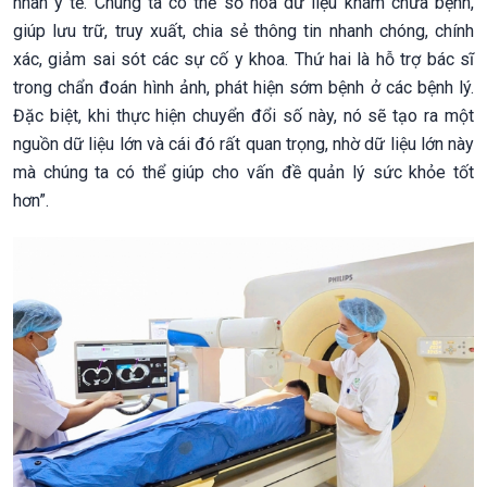
nhân y tế. Chúng ta có thể số hóa dữ liệu khám chữa bệnh,
giúp lưu trữ, truy xuất, chia sẻ thông tin nhanh chóng, chính
xác, giảm sai sót các sự cố y khoa. Thứ hai là hỗ trợ bác sĩ
trong chẩn đoán hình ảnh, phát hiện sớm bệnh ở các bệnh lý.
Đặc biệt, khi thực hiện chuyển đổi số này, nó sẽ tạo ra một
nguồn dữ liệu lớn và cái đó rất quan trọng, nhờ dữ liệu lớn này
mà chúng ta có thể giúp cho vấn đề quản lý sức khỏe tốt
hơn”.