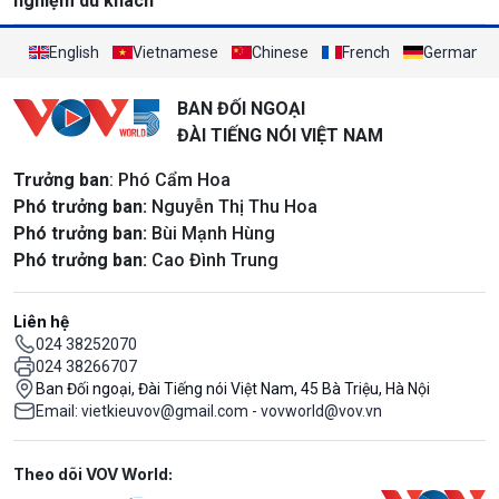
nghiệm du khách
English
Vietnamese
Chinese
French
German
BAN ĐỐI NGOẠI
ĐÀI TIẾNG NÓI VIỆT NAM
Trưởng ban
: Phó Cẩm Hoa
Phó trưởng ban:
Nguyễn Thị Thu Hoa
Phó trưởng ban:
Bùi Mạnh Hùng
Phó trưởng ban:
Cao Đình Trung
Liên hệ
024 38252070
024 38266707
Ban Đối ngoại, Đài Tiếng nói Việt Nam, 45 Bà Triệu, Hà Nội
Email: vietkieuvov@gmail.com - vovworld@vov.vn
Mạng xã hội
Theo dõi VOV World: