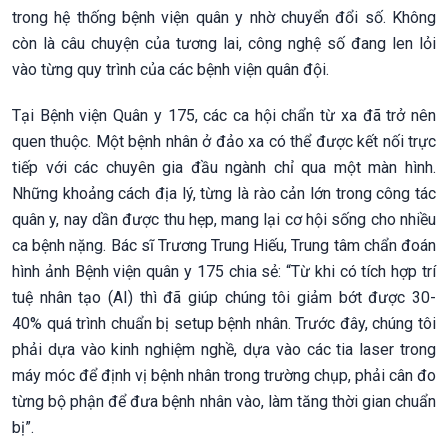
trong hệ thống bệnh viện quân y nhờ chuyển đổi số. Không
còn là câu chuyện của tương lai, công nghệ số đang len lỏi
vào từng quy trình của các bệnh viện quân đội.
Tại Bệnh viện Quân y 175, các ca hội chẩn từ xa đã trở nên
quen thuộc. Một bệnh nhân ở đảo xa có thể được kết nối trực
tiếp với các chuyên gia đầu ngành chỉ qua một màn hình.
Những khoảng cách địa lý, từng là rào cản lớn trong công tác
quân y, nay dần được thu hẹp, mang lại cơ hội sống cho nhiều
ca bệnh nặng. Bác sĩ Trương Trung Hiếu, Trung tâm chẩn đoán
hình ảnh Bệnh viện quân y 175 chia sẻ: “Từ khi có tích hợp trí
tuệ nhân tạo (AI) thì đã giúp chúng tôi giảm bớt được 30-
40% quá trình chuẩn bị setup bệnh nhân. Trước đây, chúng tôi
phải dựa vào kinh nghiệm nghề, dựa vào các tia laser trong
máy móc để định vị bệnh nhân trong trường chụp, phải cân đo
từng bộ phận để đưa bệnh nhân vào, làm tăng thời gian chuẩn
bị”.