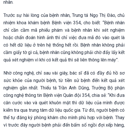
nhân.
Trước sự hài lòng của bệnh nhân, Trung tá Ngọ Thị Đào, chủ
nhiệm khoa khám bệnh Bệnh viện 354, cho biết: “Bệnh nhân
chỉ cần cầm mã phiếu phám và bệnh nhân khi xét nghiệm
hoặc chẩn đoán hình ảnh thì chỉ việc đưa mã đó vào quét là
có hết dữ liệu ở trên hệ thống hết rồi. Bệnh nhân không phải
cầm giấy tờ gì cả, bệnh nhân cũng không phải chờ đấy lấy kết
quả xét nghiệm vì khi có kết quả thì sẽ liên thông lên máy”.
Nhờ công nghệ, chỉ sau vài giây, bác sĩ đã có đầy đủ hồ sơ
sức khỏe của người bệnh, từ tiền sử bệnh đến kết quả xét
nghiệm gần nhất. Thiếu tá Trần Anh Dũng, Trưởng Bộ phận
công nghệ thông tin Bệnh viện Quân đội 354, chia sẻ: “Khi đưa
căn cước vào và quét khuôn mặt thì dữ liệu của mình được
kiểm tra qua trung tâm dữ liệu quốc gia. Từ đó, người bệnh có
thể tự đăng ký phòng khám cho mình phù hợp với bệnh. Thay
vì trước đây người bệnh phải đến bấm số ngồi đợi xếp hàng,