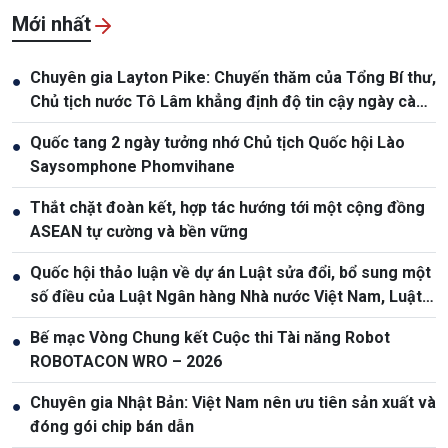
Mới nhất
Chuyên gia Layton Pike: Chuyến thăm của Tổng Bí thư,
●
Chủ tịch nước Tô Lâm khẳng định độ tin cậy ngày càng
cao giữa Việt Nam và Australia
Quốc tang 2 ngày tưởng nhớ Chủ tịch Quốc hội Lào
●
Saysomphone Phomvihane
Thắt chặt đoàn kết, hợp tác hướng tới một cộng đồng
●
ASEAN tự cường và bền vững
Quốc hội thảo luận về dự án Luật sửa đổi, bổ sung một
●
số điều của Luật Ngân hàng Nhà nước Việt Nam, Luật
Phòng, chống rửa tiền
Bế mạc Vòng Chung kết Cuộc thi Tài năng Robot
●
ROBOTACON WRO – 2026
Chuyên gia Nhật Bản: Việt Nam nên ưu tiên sản xuất và
●
đóng gói chip bán dẫn