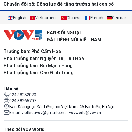
Chuyển đổi số: Động lực để tăng trưởng hai con số
English
Vietnamese
Chinese
French
German
BAN ĐỐI NGOẠI
ĐÀI TIẾNG NÓI VIỆT NAM
Trưởng ban
: Phó Cẩm Hoa
Phó trưởng ban:
Nguyễn Thị Thu Hoa
Phó trưởng ban:
Bùi Mạnh Hùng
Phó trưởng ban:
Cao Đình Trung
Liên hệ
024 38252070
024 38266707
Ban Đối ngoại, Đài Tiếng nói Việt Nam, 45 Bà Triệu, Hà Nội
Email: vietkieuvov@gmail.com - vovworld@vov.vn
Mạng xã hội
Theo dõi VOV World: