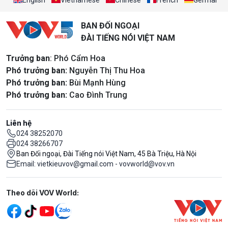
BAN ĐỐI NGOẠI
ĐÀI TIẾNG NÓI VIỆT NAM
Trưởng ban
: Phó Cẩm Hoa
Phó trưởng ban:
Nguyễn Thị Thu Hoa
Phó trưởng ban:
Bùi Mạnh Hùng
Phó trưởng ban:
Cao Đình Trung
Liên hệ
024 38252070
024 38266707
Ban Đối ngoại, Đài Tiếng nói Việt Nam, 45 Bà Triệu, Hà Nội
Email: vietkieuvov@gmail.com - vovworld@vov.vn
Mạng xã hội
Theo dõi VOV World: