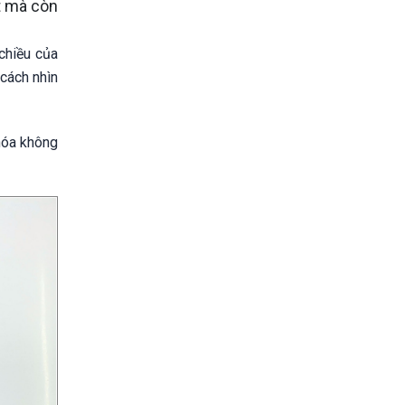
t mà còn
chiều của
 cách nhìn
hóa không