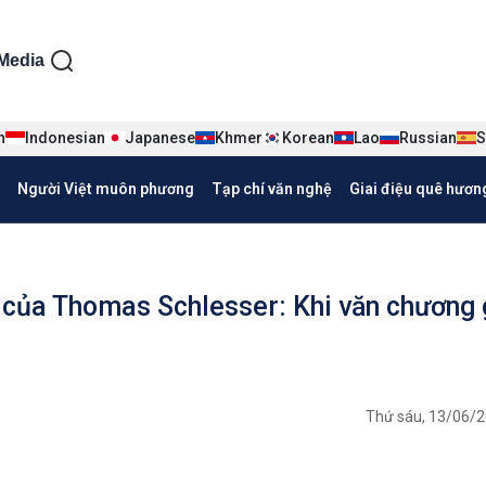
ện tiếng Việt
Media
n
Indonesian
Japanese
Khmer
Korean
Lao
Russian
S
Người Việt muôn phương
Tạp chí văn nghệ
Giai điệu quê hươn
” của Thomas Schlesser: Khi văn chương
Thứ sáu, 13/06/2