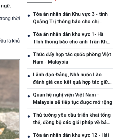
 ngữ.
Tòa án nhân dân Khu vực 3 - tỉnh
●
rong thời
Quảng Trị thông báo cho chị
Phạm Thị Giang, sinh ngày
Tòa án nhân dân khu vực 1- Hà
●
19/10/1991
ầu là khả
Tĩnh thông báo cho anh Trần Khắc
Thanh, sinh năm 1988
Thúc đẩy hợp tác quốc phòng Việt
●
Nam - Malaysia
Lãnh đạo Đảng, Nhà nước Lào
●
đánh giá cao kết quả hợp tác giữa
Quân đội hai nước Việt Nam và Lào
Quan hệ nghị viện Việt Nam -
●
Malaysia sẽ tiếp tục được mở rộng
Thủ tướng yêu cầu triển khai tổng
●
thể, đồng bộ các giải pháp về bảo
đảm an ninh mạng
Tòa án nhân dân khu vực 12 - Hải
●