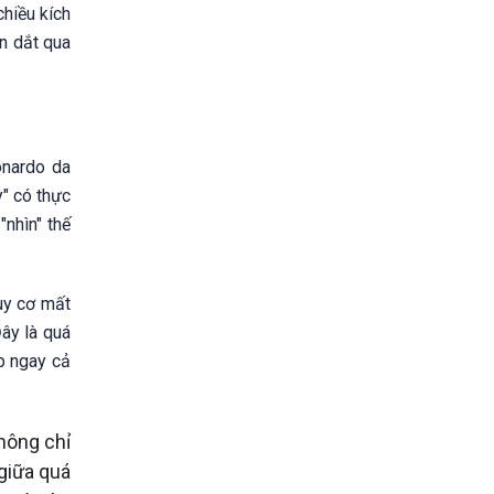
hiều kích
n dắt qua
onardo da
y" có thực
"nhìn" thế
guy cơ mất
Đây là quá
ẹp ngay cả
hông chỉ
 giữa quá