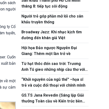
Sân khấu Thành phố Hồ Chí Minh
cuốn sách
tháng 8: tiếp tục sôi động
 con người
Người trẻ góp phần mở lối cho sân
khấu truyền thống
Công ty Cổ
Broadway Jazz: Khi nhạc kịch tìm
ám tuyển,
đường đến khán giả Việt
Hội họa Đảo ngược Nguyễn Đại
Giang: Thêm một lần trở về
ser. Cuốn
ử xuất bản
Từ hạt thóc đến sao trời: Trương
Anh Tú gieo những nhịp cầu thơ với
thiên nhiên
“Khởi nguyên của ngũ thể” –họa sĩ
ện về một
trẻ và cuộc đối thoại với chính mình
và sự cảm
GS.TS Jana Revedin (Sáng lập Giải
thưởng Toàn cầu về Kiến trúc bền
vững): Kiến trúc, trên hết, là một