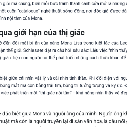
 giải mã chúng, biến mỗi bức tranh thành cánh cửa mở ra những c
một cuốn "catalogue" nghệ thuật sống động, nơi độc giả được dẫ
rình nội tâm của Mona.
qua giới hạn của thị giác
ớ đến đôi mắt bí ẩn của nàng Mona Lisa trong kiệt tác của Le
ận thế giới. Schlesser đặt ra câu hỏi sâu sắc: Liệu việc "nhìn thấ
ị giác, liệu con người có thể phát triển những cách thức khác để 
ệt giữa cái nhìn vật lý và cái nhìn tinh thần. Khi đối diện với n
 bằng mắt mà còn bằng trái tim, bằng trí tưởng tượng và ký ức. 
 việc phát triển một "thị giác nội tâm" - khả năng nhìn thấy vẻ đ
hệ đặc biệt giữa Mona và người ông của mình. Người ông k
uật mà còn là người truyền lại di sản văn hóa, là cầu nối