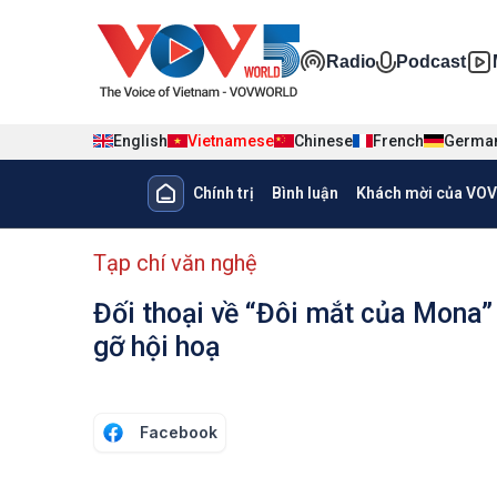
Nhảy đến nội dung
Đa phương ti
Radio
Podcast
English
Vietnamese
Chinese
French
Germa
Main navigation
Chính trị
Bình luận
Khách mời của VOV
menu phụ tiếng Việt
Tạp chí văn nghệ
Đối thoại về “Đôi mắt của Mona
gỡ hội hoạ
Facebook