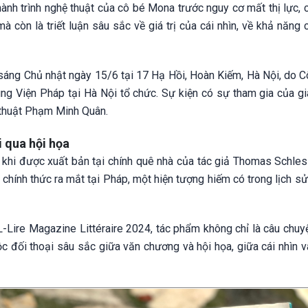
ành trình nghệ thuật của cô bé Mona trước nguy cơ mất thị lực, 
à còn là triết luận sâu sắc về giá trị của cái nhìn, về khả năng
a sáng Chủ nhật ngày 15/6 tại 17 Hạ Hồi, Hoàn Kiếm, Hà Nội, do 
g Viện Pháp tại Hà Nội tổ chức. Sự kiện có sự tham gia của gi
 thuật Phạm Minh Quân.
i qua hội họa
 khi được xuất bản tại chính quê nhà của tác giả Thomas Schles
 chính thức ra mắt tại Pháp, một hiện tượng hiếm có trong lịch s
-Lire Magazine Littéraire 2024, tác phẩm không chỉ là câu chuy
ộc đối thoại sâu sắc giữa văn chương và hội họa, giữa cái nhìn 