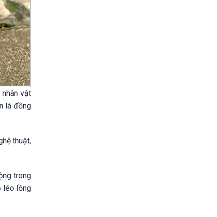
 nhân vật
òn là đồng
hệ thuật,
ộng trong
 léo lồng