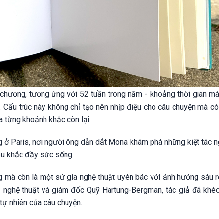
chương, tương ứng với 52 tuần trong năm - khoảng thời gian mà
h. Cấu trúc này không chỉ tạo nên nhịp điệu cho câu chuyện mà c
a từng khoảnh khắc còn lại.
ở Paris, nơi người ông dẫn dắt Mona khám phá những kiệt tác ng
êu khắc đầy sức sống.
g mà còn là một sử gia nghệ thuật uyên bác với ảnh hưởng sâu r
ia nghệ thuật và giám đốc Quỹ Hartung-Bergman, tác giả đã khéo
tự nhiên của câu chuyện.