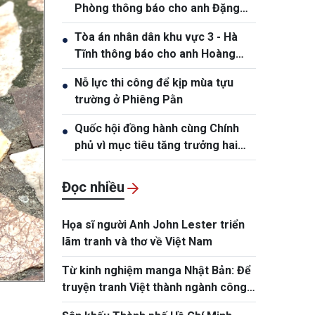
Phòng thông báo cho anh Đặng
Hồng Tiệp, sinh ngày 20/5/1989
Tòa án nhân dân khu vực 3 - Hà
●
Tĩnh thông báo cho anh Hoàng
Phan Anh, sinh năm 1980
Nỗ lực thi công để kịp mùa tựu
●
trường ở Phiêng Pằn
Quốc hội đồng hành cùng Chính
●
phủ vì mục tiêu tăng trưởng hai
con số
Đọc nhiều
Họa sĩ người Anh John Lester triển
lãm tranh và thơ về Việt Nam
Từ kinh nghiệm manga Nhật Bản: Để
truyện tranh Việt thành ngành công
nghiệp