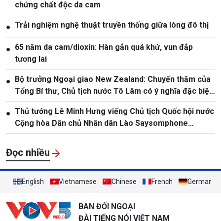
chứng chất độc da cam
Trải nghiệm nghệ thuật truyền thống giữa lòng đô thị
●
65 năm da cam/dioxin: Hàn gắn quá khứ, vun đắp
●
tương lai
Bộ trưởng Ngoại giao New Zealand: Chuyến thăm của
●
Tổng Bí thư, Chủ tịch nước Tô Lâm có ý nghĩa đặc biệt
quan trọng
Thủ tướng Lê Minh Hưng viếng Chủ tịch Quốc hội nước
●
Cộng hòa Dân chủ Nhân dân Lào Saysomphone
Phomvihane
Đọc nhiều
English
Vietnamese
Chinese
French
German
BAN ĐỐI NGOẠI
ĐÀI TIẾNG NÓI VIỆT NAM