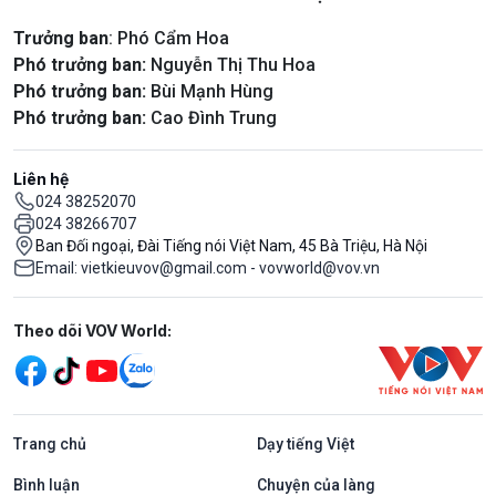
Trưởng ban
: Phó Cẩm Hoa
Phó trưởng ban:
Nguyễn Thị Thu Hoa
Phó trưởng ban:
Bùi Mạnh Hùng
Phó trưởng ban:
Cao Đình Trung
Liên hệ
024 38252070
024 38266707
Ban Đối ngoại, Đài Tiếng nói Việt Nam, 45 Bà Triệu, Hà Nội
Email: vietkieuvov@gmail.com - vovworld@vov.vn
Mạng xã hội
Theo dõi VOV World:
Trang chủ
Dạy tiếng Việt
Bình luận
Chuyện của làng