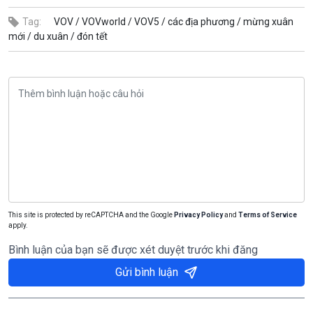
Tag:
VOV /
VOVworld /
VOV5 /
các địa phương /
mừng xuân
mới /
du xuân /
đón tết
This site is protected by reCAPTCHA and the Google
Privacy Policy
and
Terms of Service
apply.
Bình luận của bạn sẽ được xét duyệt trước khi đăng
Gửi bình luận