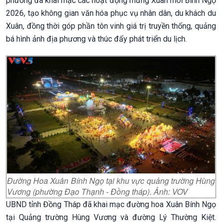
phương đã khai mạc các hoạt động mừng Xuân mới Bính Ngọ
2026, tạo không gian văn hóa phục vụ nhân dân, du khách du
Xuân, đồng thời góp phần tôn vinh giá trị truyền thống, quảng
bá hình ảnh địa phương và thúc đẩy phát triển du lịch.
Đường Hoa Xuân Bính Ngọ tại khu vực quảng trường Hùng
Vương (phường Đạo Thạnh - Đồng tháp). Ảnh: VOV
UBND tỉnh Đồng Tháp đã khai mạc đường hoa Xuân Bính Ngọ
tại Quảng trường Hùng Vương và đường Lý Thường Kiệt.