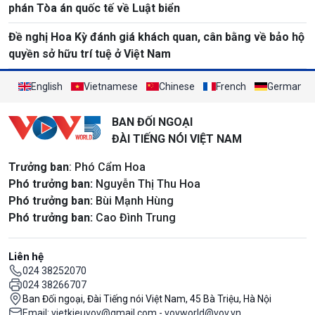
phán Tòa án quốc tế về Luật biển
Đề nghị Hoa Kỳ đánh giá khách quan, cân bằng về bảo hộ
quyền sở hữu trí tuệ ở Việt Nam
English
Vietnamese
Chinese
French
German
BAN ĐỐI NGOẠI
ĐÀI TIẾNG NÓI VIỆT NAM
Trưởng ban
: Phó Cẩm Hoa
Phó trưởng ban:
Nguyễn Thị Thu Hoa
Phó trưởng ban:
Bùi Mạnh Hùng
Phó trưởng ban:
Cao Đình Trung
Liên hệ
024 38252070
024 38266707
Ban Đối ngoại, Đài Tiếng nói Việt Nam, 45 Bà Triệu, Hà Nội
Email: vietkieuvov@gmail.com - vovworld@vov.vn