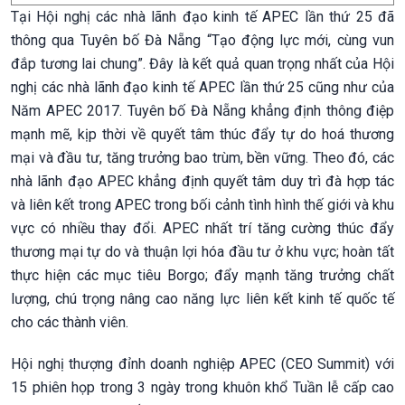
Tại Hội nghị các nhà lãnh đạo kinh tế APEC lần thứ 25 đã
thông qua Tuyên bố Đà Nẵng “Tạo động lực mới, cùng vun
đắp tương lai chung”. Đây là kết quả quan trọng nhất của Hội
nghị các nhà lãnh đạo kinh tế APEC lần thứ 25 cũng như của
Năm APEC 2017. Tuyên bố Đà Nẵng khẳng định thông điệp
mạnh mẽ, kịp thời về quyết tâm thúc đẩy tự do hoá thương
mại và đầu tư, tăng trưởng bao trùm, bền vững. Theo đó, các
nhà lãnh đạo APEC khẳng định quyết tâm duy trì đà hợp tác
và liên kết trong APEC trong bối cảnh tình hình thế giới và khu
vực có nhiều thay đổi. APEC nhất trí tăng cường thúc đẩy
thương mại tự do và thuận lợi hóa đầu tư ở khu vực; hoàn tất
thực hiện các mục tiêu Borgo; đẩy mạnh tăng trưởng chất
lượng, chú trọng nâng cao năng lực liên kết kinh tế quốc tế
cho các thành viên.
Hội nghị thượng đỉnh doanh nghiệp APEC (CEO Summit) với
15 phiên họp trong 3 ngày trong khuôn khổ Tuần lễ cấp cao