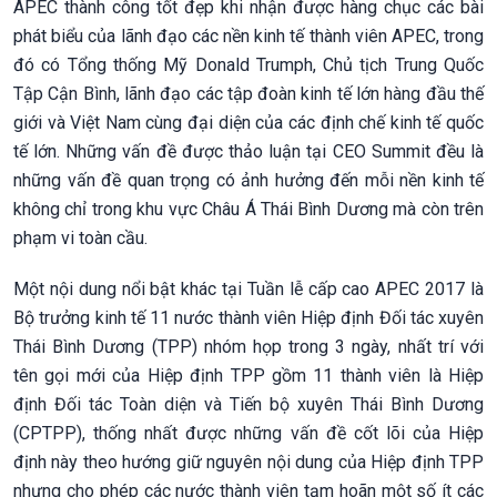
APEC thành công tốt đẹp khi nhận được hàng chục các bài
phát biểu của lãnh đạo các nền kinh tế thành viên APEC, trong
đó có Tổng thống Mỹ Donald Trumph, Chủ tịch Trung Quốc
Tập Cận Bình, lãnh đạo các tập đoàn kinh tế lớn hàng đầu thế
giới và Việt Nam cùng đại diện của các định chế kinh tế quốc
tế lớn. Những vấn đề được thảo luận tại CEO Summit đều là
những vấn đề quan trọng có ảnh hưởng đến mỗi nền kinh tế
không chỉ trong khu vực Châu Á Thái Bình Dương mà còn trên
phạm vi toàn cầu.
Một nội dung nổi bật khác tại Tuần lễ cấp cao APEC 2017 là
Bộ trưởng kinh tế 11 nước thành viên Hiệp định Đối tác xuyên
Thái Bình Dương (TPP) nhóm họp trong 3 ngày, nhất trí với
tên gọi mới của Hiệp định TPP gồm 11 thành viên là Hiệp
định Đối tác Toàn diện và Tiến bộ xuyên Thái Bình Dương
(CPTPP), thống nhất được những vấn đề cốt lõi của Hiệp
định này theo hướng giữ nguyên nội dung của Hiệp định TPP
nhưng cho phép các nước thành viên tạm hoãn một số ít các