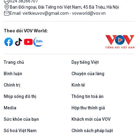
024 38266707
Ban Đối ngoại, Đài Tiếng nói Việt Nam, 45 Bà Triệu, Hà Nội
Email: vietkieuvov@gmail.com - vovworld@vov.vn
Mạng xã hội
Theo dõi VOV World:
Trang chủ
Dạy tiếng Việt
Bình luận
Chuyện của làng
Chính trị
Kinh tế
Nhịp sống đô thị
Thông tin toà án
Media
Hộp thư thính giả
Sức khỏe của bạn
Khách mời của VOV
Số hoá Việt Nam
Chính sách pháp luật