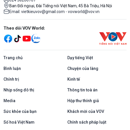
Ban Đối ngoại, Đài Tiếng nói Việt Nam, 45 Bà Triệu, Hà Nội
Email: vietkieuvov@gmail.com - vovworld@vov.vn
Mạng xã hội
Theo dõi VOV World:
Trang chủ
Dạy tiếng Việt
Bình luận
Chuyện của làng
Chính trị
Kinh tế
Nhịp sống đô thị
Thông tin toà án
Media
Hộp thư thính giả
Sức khỏe của bạn
Khách mời của VOV
Số hoá Việt Nam
Chính sách pháp luật