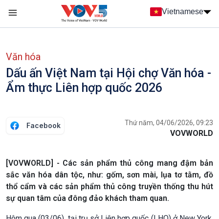
Nhảy đến nội dung
Vietnamese
Main navigation
menu phụ tiếng Việt
Văn hóa
Dấu ấn Việt Nam tại Hội chợ Văn hóa -
Ẩm thực Liên hợp quốc 2026
Thứ năm, 04/06/2026, 09:23
Facebook
VOVWORLD
[VOVWORLD] - Các sản phẩm thủ công mang đậm bản
sắc văn hóa dân tộc, như: gốm, sơn mài, lụa tơ tằm, đồ
thổ cẩm và các sản phẩm thủ công truyền thống thu hút
sự quan tâm của đông đảo khách tham quan.
Hôm qua (03/06), tại trụ sở Liên hợp quốc (LHQ) ở New York,