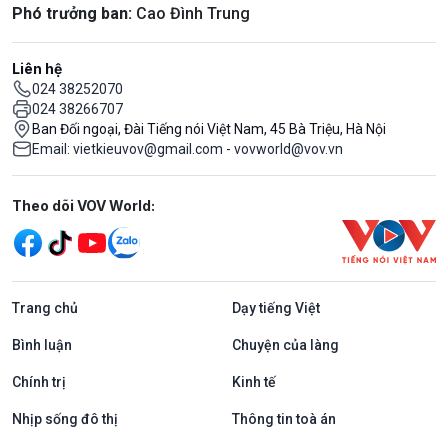
Phó trưởng ban:
Cao Đình Trung
Liên hệ
024 38252070
024 38266707
Ban Đối ngoại, Đài Tiếng nói Việt Nam, 45 Bà Triệu, Hà Nội
Email: vietkieuvov@gmail.com - vovworld@vov.vn
Mạng xã hội
Theo dõi VOV World:
Trang chủ
Dạy tiếng Việt
Bình luận
Chuyện của làng
Chính trị
Kinh tế
Nhịp sống đô thị
Thông tin toà án