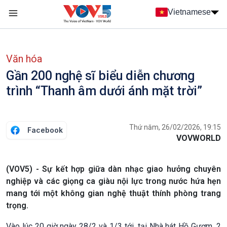
Nhảy đến nội dung
Vietnamese
Main navigation
menu phụ tiếng Việt
Văn hóa
Gần 200 nghệ sĩ biểu diễn chương
trình “Thanh âm dưới ánh mặt trời”
Thứ năm, 26/02/2026, 19:15
Facebook
VOVWORLD
(VOV5) - Sự kết hợp giữa dàn nhạc giao hưởng chuyên
nghiệp và các giọng ca giàu nội lực trong nước hứa hẹn
mang tới một không gian nghệ thuật thính phòng trang
trọng.
Vào lúc 20 giờ ngày 28/2 và 1/3 tới, tại Nhà hát Hồ Gươm, 2