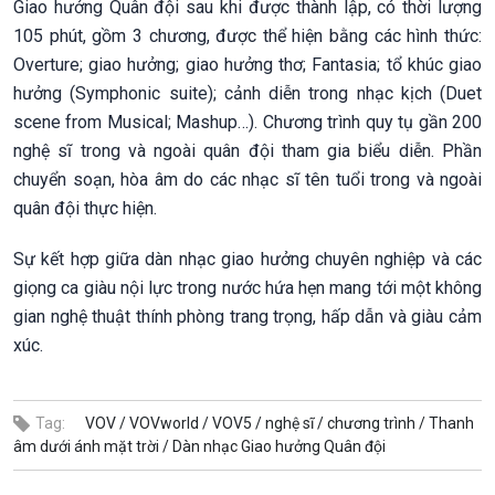
Giao hưởng Quân đội sau khi được thành lập, có thời lượng
105 phút, gồm 3 chương, được thể hiện bằng các hình thức:
Overture; giao hưởng; giao hưởng thơ; Fantasia; tổ khúc giao
hưởng (Symphonic suite); cảnh diễn trong nhạc kịch (Duet
scene from Musical; Mashup…). Chương trình quy tụ gần 200
nghệ sĩ trong và ngoài quân đội tham gia biểu diễn. Phần
chuyển soạn, hòa âm do các nhạc sĩ tên tuổi trong và ngoài
quân đội thực hiện.
Sự kết hợp giữa dàn nhạc giao hưởng chuyên nghiệp và các
giọng ca giàu nội lực trong nước hứa hẹn mang tới một không
gian nghệ thuật thính phòng trang trọng, hấp dẫn và giàu cảm
xúc.
Tag:
VOV /
VOVworld /
VOV5 /
nghệ sĩ /
chương trình /
Thanh
âm dưới ánh mặt trời /
Dàn nhạc Giao hưởng Quân đội