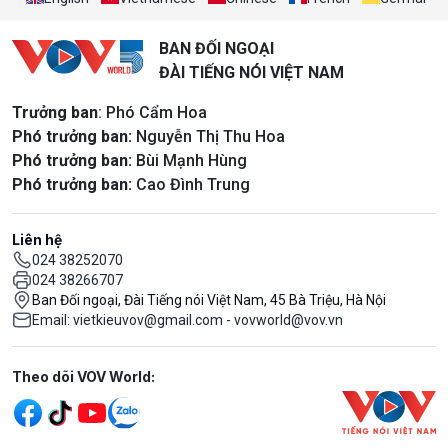
BAN ĐỐI NGOẠI
ĐÀI TIẾNG NÓI VIỆT NAM
Trưởng ban
: Phó Cẩm Hoa
Phó trưởng ban:
Nguyễn Thị Thu Hoa
Phó trưởng ban:
Bùi Mạnh Hùng
Phó trưởng ban:
Cao Đình Trung
Liên hệ
024 38252070
024 38266707
Ban Đối ngoại, Đài Tiếng nói Việt Nam, 45 Bà Triệu, Hà Nội
Email: vietkieuvov@gmail.com - vovworld@vov.vn
Mạng xã hội
Theo dõi VOV World: