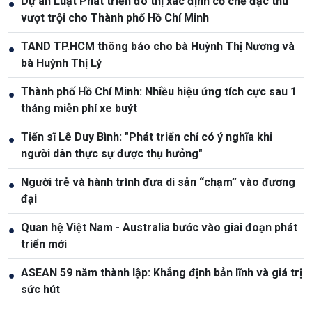
Dự án Luật Phát triển đô thị xác định cơ chế đặc thù
●
vượt trội cho Thành phố Hồ Chí Minh
TAND TP.HCM thông báo cho bà Huỳnh Thị Nương và
●
bà Huỳnh Thị Lý
Thành phố Hồ Chí Minh: Nhiều hiệu ứng tích cực sau 1
●
tháng miễn phí xe buýt
Tiến sĩ Lê Duy Bình: "Phát triển chỉ có ý nghĩa khi
●
người dân thực sự được thụ hưởng"
Người trẻ và hành trình đưa di sản “chạm” vào đương
●
đại
Quan hệ Việt Nam - Australia bước vào giai đoạn phát
●
triển mới
ASEAN 59 năm thành lập: Khẳng định bản lĩnh và giá trị
●
sức hút