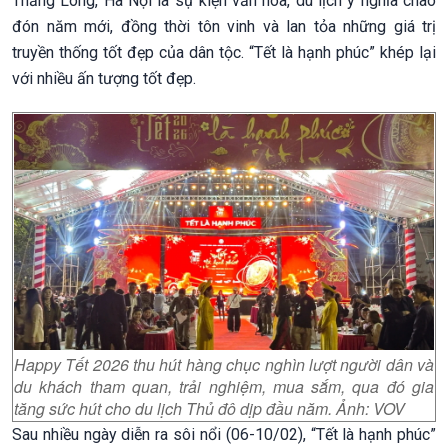
Thăng Long, Hà Nội là sự kiện văn hóa, du lịch ý nghĩa chào
đón năm mới, đồng thời tôn vinh và lan tỏa những giá trị
truyền thống tốt đẹp của dân tộc. “Tết là hạnh phúc” khép lại
với nhiều ấn tượng tốt đẹp.
Happy Tết 2026 thu hút hàng chục nghìn lượt người dân và
du khách tham quan, trải nghiệm, mua sắm, qua đó gia
tăng sức hút cho du lịch Thủ đô dịp đầu năm. Ảnh: VOV
Sau nhiều ngày diễn ra sôi nổi (06-10/02), “Tết là hạnh phúc”