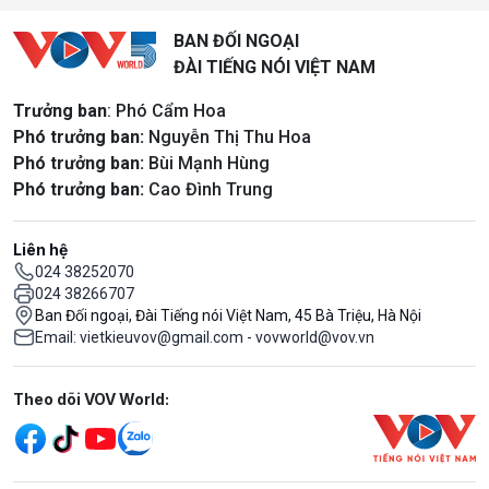
BAN ĐỐI NGOẠI
ĐÀI TIẾNG NÓI VIỆT NAM
Trưởng ban
: Phó Cẩm Hoa
Phó trưởng ban:
Nguyễn Thị Thu Hoa
Phó trưởng ban:
Bùi Mạnh Hùng
Phó trưởng ban:
Cao Đình Trung
Liên hệ
024 38252070
024 38266707
Ban Đối ngoại, Đài Tiếng nói Việt Nam, 45 Bà Triệu, Hà Nội
Email: vietkieuvov@gmail.com - vovworld@vov.vn
Mạng xã hội
Theo dõi VOV World: