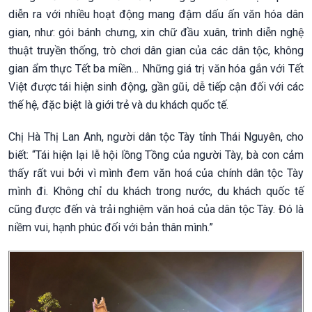
diễn ra với nhiều hoạt động mang đậm dấu ấn văn hóa dân
gian, như: gói bánh chưng, xin chữ đầu xuân, trình diễn nghệ
thuật truyền thống, trò chơi dân gian của các dân tộc, không
gian ẩm thực Tết ba miền… Những giá trị văn hóa gắn với Tết
Việt được tái hiện sinh động, gần gũi, dễ tiếp cận đối với các
thế hệ, đặc biệt là giới trẻ và du khách quốc tế.
Chị Hà Thị Lan Anh, người dân tộc Tày tỉnh Thái Nguyên, cho
biết: “Tái hiện lại lễ hội lồng Tồng của người Tày, bà con cảm
thấy rất vui bởi vì mình đem văn hoá của chính dân tộc Tày
mình đi. Không chỉ du khách trong nước, du khách quốc tế
cũng được đến và trải nghiệm văn hoá của dân tộc Tày. Đó là
niềm vui, hạnh phúc đối với bản thân mình.”