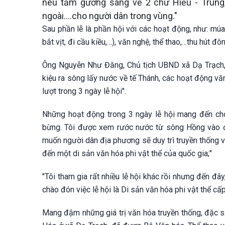
nêu tấm gương sáng về 2 chữ Hiếu - Trung
ngoài….cho người dân trong vùng."
Sau phần lễ là phần hội với các hoạt động, như: múa
bắt vịt, đi cầu kiều,…), văn nghệ, thể thao,…thu hút 
Ông Nguyễn Như Đăng, Chủ tịch UBND xã Dạ Trạch, c
kiệu ra sông lấy nước về tế Thánh, các hoạt động văn
lượt trong 3 ngày lễ hội".
Những hoạt động trong 3 ngày lễ hội mang đến c
bừng. Tôi được xem rước nước từ sông Hồng vào đề
muốn người dân địa phương sẽ duy trì truyền thống v
đến một di sản văn hóa phi vật thể của quốc gia;"
"Tôi tham gia rất nhiều lễ hội khác rồi nhưng đến đ
chào đón việc lễ hội là Di sản văn hóa phi vật thể cấp
Mang đậm những giá trị văn hóa truyền thống, đặc 