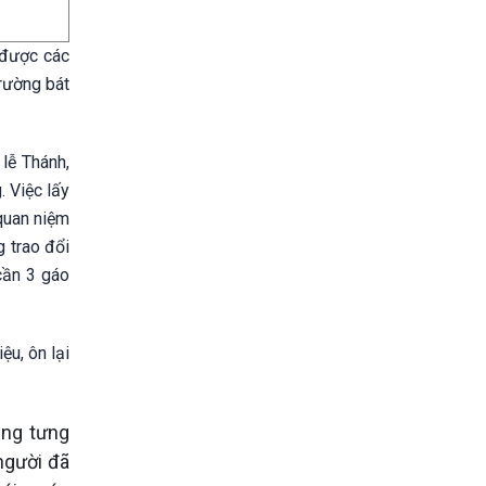
 được các
trường bát
lễ Thánh,
. Việc lấy
 quan niệm
g trao đổi
 cần 3 gáo
ệu, ôn lại
ùng tưng
người đã