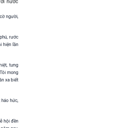
với nước
(cờ người,
phú, rước
i hiện lần
hiệt, tưng
 Tôi mong
ần xa biết
t háo hức,
ễ hội đền