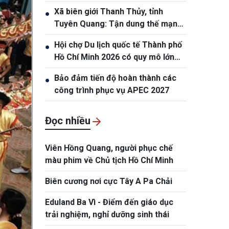
Xã biên giới Thanh Thủy, tỉnh
●
Tuyên Quang: Tận dung thế mạnh
tự nhiên để nâng cao đời sống
Hội chợ Du lịch quốc tế Thành phố
●
nhân dân
Hồ Chí Minh 2026 có quy mô lớn
nhất từ trước đến nay
Bảo đảm tiến độ hoàn thành các
●
công trình phục vụ APEC 2027
Đọc nhiều
Viên Hồng Quang, người phục chế
màu phim về Chủ tịch Hồ Chí Minh
Biên cương nơi cực Tây A Pa Chải
Eduland Ba Vì - Điểm đến giáo dục
trải nghiệm, nghỉ dưỡng sinh thái