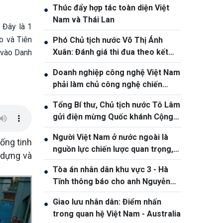
Thúc đẩy hợp tác toàn diện Việt
●
Nam và Thái Lan
 Đây là 1
o và Tiên
Phó Chủ tịch nước Võ Thị Ánh
●
Xuân: Đánh giá thi đua theo kết
a vào Danh
quả, sản phẩm và hiệu quả thực tế
Doanh nghiệp công nghệ Việt Nam
●
phải làm chủ công nghệ chiến
lược, vươn ra thị trường quốc tế
Tổng Bí thư, Chủ tịch nước Tô Lâm
●
gửi điện mừng Quốc khánh Cộng
hòa Bờ Biển Ngà
Người Việt Nam ở nước ngoài là
●
sống tinh
nguồn lực chiến lược quan trọng,
 dựng và
góp phần nâng cao sức mạnh tổng
Tòa án nhân dân khu vực 3 - Hà
●
hợp quốc gia
Tĩnh thông báo cho anh Nguyễn
Văn Đông
Giao lưu nhân dân: Điểm nhấn
●
trong quan hệ Việt Nam - Australia