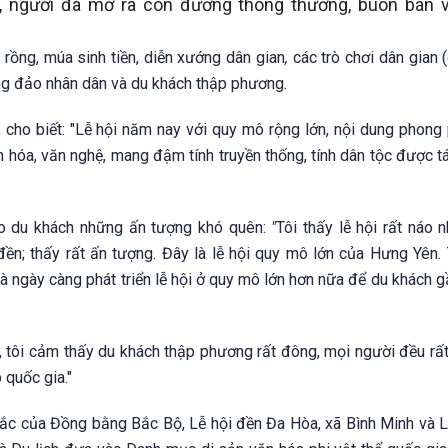
, người đã mở ra con đường thông thương, buôn bán 
 rồng, múa sinh tiền, diễn xướng dân gian
,
các trò chơi dân gian 
đông đảo nhân dân và du khách thập phương.
ho biết: "Lễ hội năm nay với quy mô rộng lớn, nội dung phong 
 hóa, văn nghệ, mang đậm tính truyền thống, tính dân tộc được tá
ho du khách những ấn tượng khó quên:
"
Tôi thấy lễ hội rất náo n
n; thấy rất ấn tượng. Đây là lễ hội quy mô lớn của Hưng Yên.
à ngày càng phát triển lễ hội ở quy mô lớn hơn nữa để du khách g
ây, tôi cảm thấy du khách thập phương rất đông, mọi người đều rấ
 quốc gia."
sắc của Đồng bằng Bắc Bộ, Lễ hội đền Đa Hòa, xã Bình Minh và L