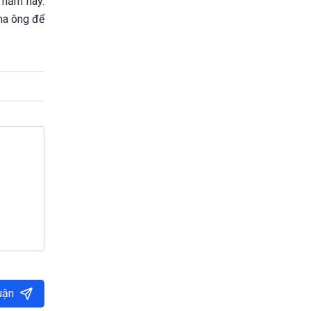
 năm nay.
cha ông để
uận