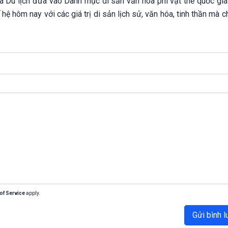
à Du lịch đưa vào Danh mục di sản văn hóa phi vật thể quốc gia
 hệ hôm nay với các giá trị di sản lịch sử, văn hóa, tinh thần mà 
of Service
apply.
Gửi bình l