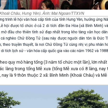
h (Khoái Châu, Hưng Yên). Ảnh: Mai Ngoan/TTXVN
ng trình lễ hội văn hoá cấp tỉnh của tỉnh Hưng Yên, hưởng ứng N
 hội được tổ chức ở cả 2 di tích: đền Đa Hòa (xã Bình Minh) v
i mở đầu cho thiên tình sử đẹp nhất trong kho tàng văn học dân 
h cá nghèo Chử Đồng Tử (sau này được người dân tôn là Đức 
 theo truyền thuyết, là nơi Chử Đồng Tử cùng nhị vị phu nhân hó
i tích lịch sử - văn hóa cấp quốc gia vào các năm 1962 và 1988
theo quy mô hàng tổng (3 năm tổ chức một lần), lớn nhất 
các làng trong tổng Mễ xưa (tổng Mễ xưa có 8 làng, nay
, nay là 9 thôn thuộc 2 xã: Bình Minh (Khoái Châu) và Mễ