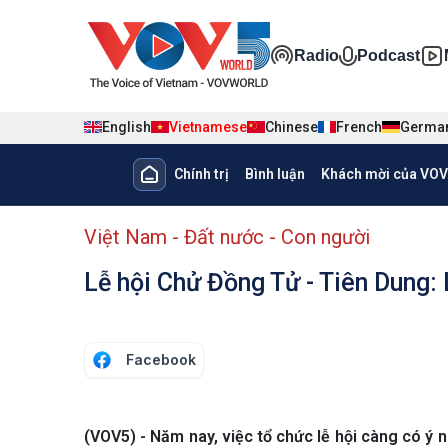
Nhảy đến nội dung
Đa phương ti
Radio
Podcast
English
Vietnamese
Chinese
French
Germa
Main navigation
Chính trị
Bình luận
Khách mời của VOV
menu phụ tiếng Việt
Việt Nam - Đất nước - Con người
Lễ hội Chử Đồng Tử - Tiên Dung: 
Facebook
(VOV5) - Năm nay, việc tổ chức lễ hội càng có ý 