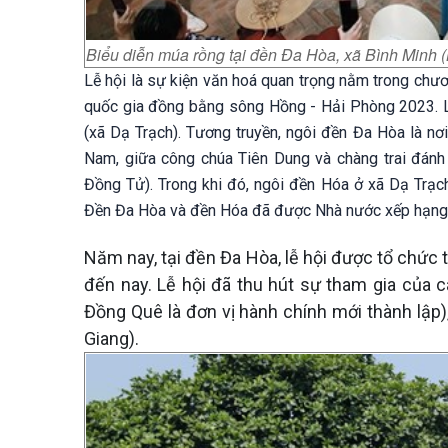
Biểu diễn múa rồng tại đền Đa Hòa, xã Bình Min
Lễ hội là sự kiện văn hoá quan trọng nằm trong chươ
quốc gia đồng bằng sông Hồng - Hải Phòng 2023. Lễ
(xã Dạ Trạch). Tương truyền, ngôi đền Đa Hòa là nơ
Nam, giữa công chúa Tiên Dung và chàng trai đán
Đồng Tử). Trong khi đó, ngôi đền Hóa ở xã Dạ Trạch,
Đền Đa Hòa và đền Hóa đã được Nhà nước xếp hạng d
Năm nay, tại đền Đa Hòa, lễ hội được tổ chức 
đến nay. Lễ hội đã thu hút sự tham gia của 
Đồng Quê là đơn vị hành chính mới thành lập)
Giang).