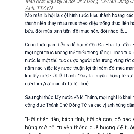
Màn rước kiệu tại lễ hội Chử Đồng Tử-Tiên Dung 
Ảnh: TTXVN
Mở màn lễ hội là đội hình rước kiệu thành hoàng cá
thanh niên thay nhau múa theo điệu trống thúc liên 
bửu, đội múa sinh tiền, đội múa nón, đội nhạc lễ,…
Cùng thời gian diễn ra lễ hội ở đền Đa Hòa, tại đề
một nghi thức không thể thiếu trong lễ hội. Theo tục
nước là một thủ tục được người dân trong vùng rất c
năm nào việc lấy nước thuận lợi thì năm đó mùa màng 
khi lấy nước về lễ Thánh: “Đây là truyền thống từ x
nữa thôi /cứ múc đi, từ từ thôi).
Sau nghi thức lấy nước về lễ Thánh, mọi nghi lễ khai h
công đức Thánh Chử Đồng Tử và các vị anh hùng dân t
"Hỡi nhân dân, bách tính, hỡi bà con, cô bá
bừng mở hội truyền thống quê hương để tưởn