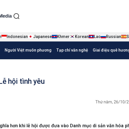
ện tiếng Việt
Media
n
Indonesian
Japanese
Khmer
Korean
Lao
Russian
S
Người Việt muôn phương
Tạp chí văn nghệ
Giai điệu quê hươn
Lễ hội tình yêu
Thứ năm, 26/10/2
nghĩa hơn khi lễ hội được đưa vào Danh mục di sản văn hóa ph