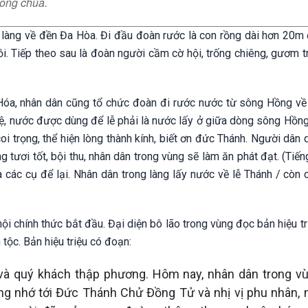
Công chúa.
c làng về đền Đa Hòa. Đi đầu đoàn rước là con rồng dài hơn 20m
hồi. Tiếp theo sau là đoàn người cầm cờ hội, trống chiêng, gươm 
n Hóa, nhân dân cũng tổ chức đoàn đi rước nước từ sông Hồng về 
 lệ, nước được dùng để lễ phải là nước lấy ở giữa dòng sông Hồng
oi trọng, thể hiện lòng thành kính, biết ơn đức Thánh. Người dân
tươi tốt, bội thu, nhân dân trong vùng sẽ làm ăn phát đạt. (Tiến
ưa các cụ để lại. Nhân dân trong làng lấy nước về lễ Thánh / còn
ội chính thức bắt đầu. Đại diện bô lão trong vùng đọc bản hiệu tri
ộc. Bản hiệu triệu có đoạn:
c và quý khách thập phương. Hôm nay, nhân dân trong v
g nhớ tới Đức Thánh Chử Đồng Tử và nhị vị phu nhân, 