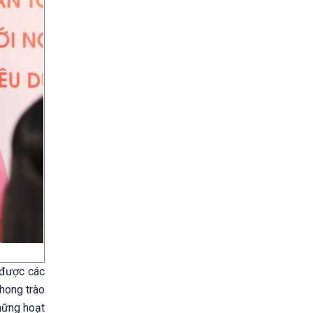
 được các
phong trào
những hoạt