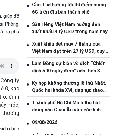
Cần Thơ hướng tới thí điểm mạng
●
6G trên địa bàn thành phố
, giúp đỡ
Hải Phòng.
Sầu riêng Việt Nam hướng đến
●
xuất khẩu 4 tỷ USD trong năm nay
ỗ trợ phụ
Xuất khẩu dệt may 7 tháng của
●
Việt Nam đạt trên 27 tỷ USD, duy
trì đà tăng trưởng
Lâm Đồng dự kiến về đích “Chiến
●
dịch 500 ngày đêm” sớm hơn 3
tháng
 Công ty
Kỳ họp không thường lệ thứ Nhất,
●
ố 0, khó
Quốc hội khóa XVI, tiếp tục thảo
rợ, định
luận các dự án Luật
Thành phố Hồ Chí Minh thu hút
●
máy móc,
dòng vốn Châu Âu vào các lĩnh
ề thương
vực giá trị cao
09/08/2026
●
cách chụp