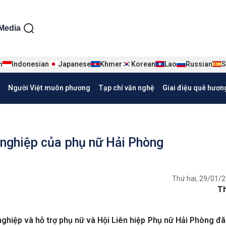
ện tiếng Việt
Media
n
Indonesian
Japanese
Khmer
Korean
Lao
Russian
S
Người Việt muôn phương
Tạp chí văn nghệ
Giai điệu quê hươn
i nghiệp của phụ nữ Hải Phòng
Thứ hai, 29/01/2
T
ghiệp và hỗ trợ phụ nữ và Hội Liên hiệp Phụ nữ Hải Phòng đã