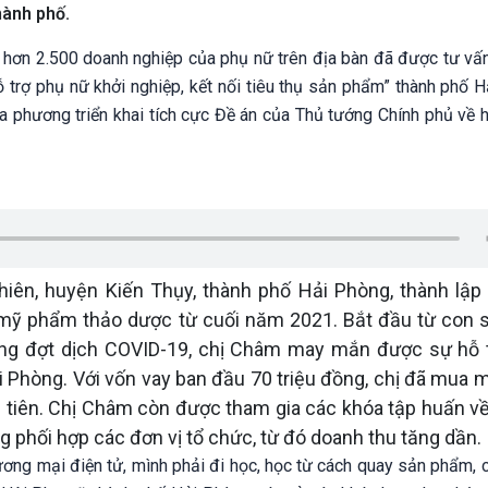
hành phố.
, hơn 2.500 doanh nghiệp của phụ nữ trên địa bàn đã được tư vấn
Hỗ trợ phụ nữ khởi nghiệp, kết nối tiêu thụ sản phẩm” thành phố 
a phương triển khai tích cực Đề án của Thủ tướng Chính phủ về h
ên, huyện Kiến Thụy, thành phố Hải Phòng, thành lập
mỹ phẩm thảo dược từ cuối năm 2021. Bắt đầu từ con s
đúng đợt dịch COVID-19, chị Châm may mắn được sự hỗ t
 Phòng. Với vốn vay ban đầu 70 triệu đồng, chị đã mua 
 tiên. Chị Châm còn được tham gia các khóa tập huấn v
 phối hợp các đơn vị tổ chức, từ đó doanh thu tăng dần.
ương mại điện tử, mình phải đi học, học từ cách quay sản phẩm, 