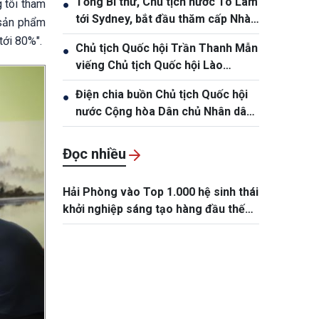
Tổng Bí thư, Chủ tịch nước Tô Lâm
 tôi tham
●
tới Sydney, bắt đầu thăm cấp Nhà
 sản phẩm
nước Australia
tới 80%".
Chủ tịch Quốc hội Trần Thanh Mẫn
●
viếng Chủ tịch Quốc hội Lào
Saysomphone Phomvihane
Điện chia buồn Chủ tịch Quốc hội
●
nước Cộng hòa Dân chủ Nhân dân
Lào Saysomphone Phomvihane
Đọc nhiều
Hải Phòng vào Top 1.000 hệ sinh thái
khởi nghiệp sáng tạo hàng đầu thế
giới