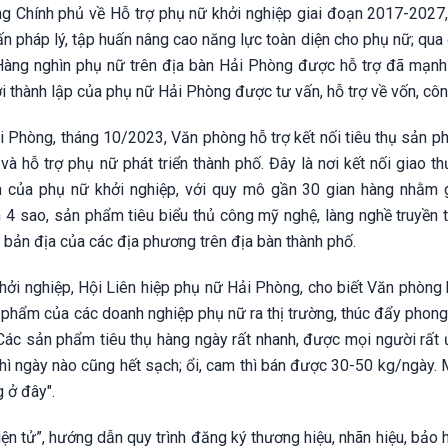
g Chính phủ về Hỗ trợ phụ nữ khởi nghiệp giai đoạn 2017-2027,
ấn pháp lý, tập huấn nâng cao năng lực toàn diện cho phụ nữ; qua
Hàng nghìn phụ nữ trên địa bàn Hải Phòng được hỗ trợ đã mạnh
 thành lập của phụ nữ Hải Phòng được tư vấn, hỗ trợ về vốn, côn
ải Phòng, tháng 10/2023, Văn phòng hỗ trợ kết nối tiêu thụ sản 
và hỗ trợ phụ nữ phát triển thành phố. Đây là nơi kết nối giao t
m của phụ nữ khởi nghiệp, với quy mô gần 30 gian hàng nhằm gi
 sao, sản phẩm tiêu biểu thủ công mỹ nghệ, làng nghề truyền 
 bản địa của các địa phương trên địa bàn thành phố.
i nghiệp, Hội Liên hiệp phụ nữ Hải Phòng, cho biết Văn phòng h
n phẩm của các doanh nghiệp phụ nữ ra thị trường, thúc đẩy phong
"Các sản phẩm tiêu thụ hàng ngày rất nhanh, được mọi người rất 
hì ngày nào cũng hết sạch; ổi, cam thì bán được 30-50 kg/ngày. 
g ở đây".
ện tử”, hướng dẫn quy trình đăng ký thương hiệu, nhãn hiệu, bảo