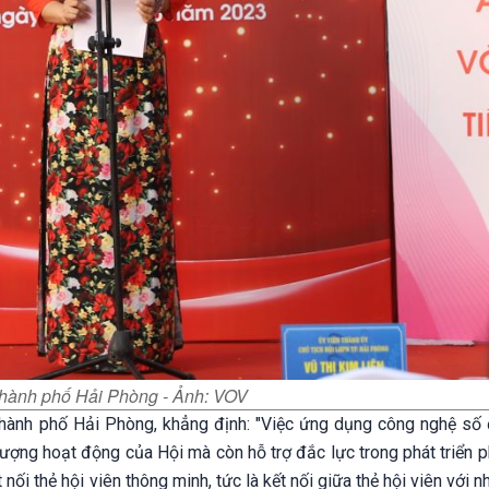
thành phố Hải Phòng - Ảnh: VOV
 thành phố Hải Phòng, khẳng định: "Việc ứng dụng công nghệ số
 lượng hoạt động của Hội mà còn hỗ trợ đắc lực trong phát triển 
t nối thẻ hội viên thông minh, tức là kết nối giữa thẻ hội viên với 