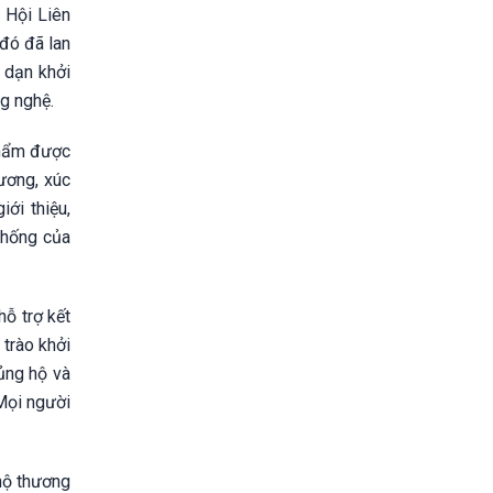
 Hội Liên
 đó đã lan
 dạn khởi
g nghệ.
phẩm được
hương, xúc
ới thiệu,
thống của
ỗ trợ kết
 trào khởi
ủng hộ và
Mọi người
 hộ thương