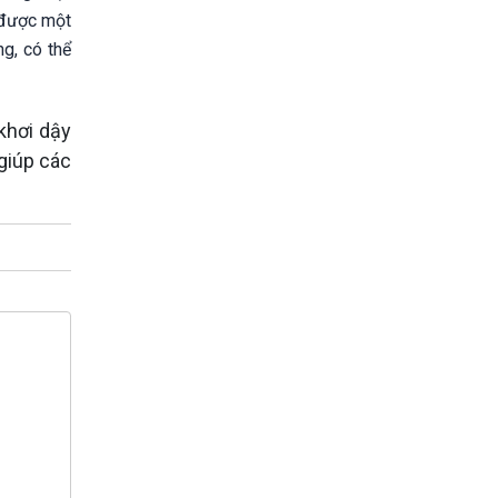
n được một
g, có thể
khơi dậy
giúp các