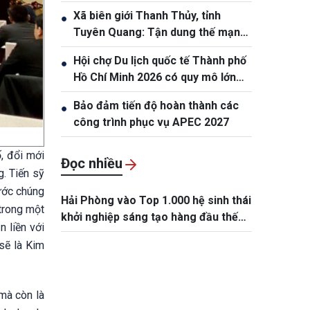
Xã biên giới Thanh Thủy, tỉnh
●
Tuyên Quang: Tận dung thế mạnh
tự nhiên để nâng cao đời sống
Hội chợ Du lịch quốc tế Thành phố
●
nhân dân
Hồ Chí Minh 2026 có quy mô lớn
nhất từ trước đến nay
Bảo đảm tiến độ hoàn thành các
●
công trình phục vụ APEC 2027
ố, đổi mới
Đọc nhiều
. Tiến sỹ
nước chúng
Hải Phòng vào Top 1.000 hệ sinh thái
trong một
khởi nghiệp sáng tạo hàng đầu thế
 liền với
giới
sẽ là Kim
mà còn là