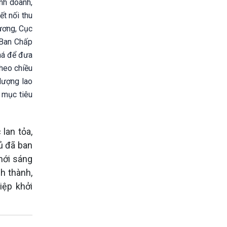
inh doanh,
t nối thu
ương, Cục
 Ban Chấp
há để đưa
heo chiều
lượng lao
 mục tiêu
lan tỏa,
ủ đã ban
mới sáng
h thành,
iệp khởi