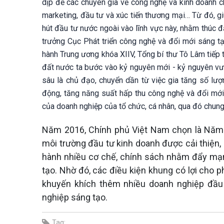
dịp để các chuyên gia về công nghệ và kinh doanh ch
marketing, đầu tư và xúc tiến thương mại… Từ đó, gi
hút đầu tư nước ngoài vào lĩnh vực này, nhằm thúc 
trưởng Cục Phát triển công nghệ và đổi mới sáng tạ
hành Trung ương khóa XIIV, Tổng bí thư Tô Lâm tiếp
đất nước ta bước vào kỷ nguyên mới - kỷ nguyên vươ
sâu là chủ đạo, chuyển dần từ việc gia tăng số lư
động, tăng năng suất hấp thu công nghệ và đổi mới
của doanh nghiệp của tổ chức, cá nhân, qua đó chung 
Năm 2016, Chính phủ Việt Nam chọn là Năm Qu
môi trường đầu tư kinh doanh được cải thiện, 
hành nhiều cơ chế, chính sách nhằm đẩy mạ
tạo. Nhờ đó, các điều kiện khung có lợi cho p
khuyến khích thêm nhiều doanh nghiệp đầu t
nghiệp sáng tạo.
Tag: