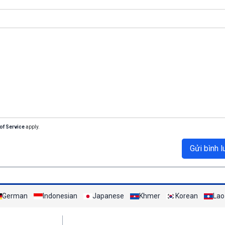
of Service
apply.
Gửi bình l
German
Indonesian
Japanese
Khmer
Korean
Lao
Mạng xã hội