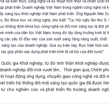
ia sẻ kiến thức, công nghệ và kỹ thuật mới nhất và chiến lược k
úp phát triển Doanh nghiệp Việt Nam trong ngành công nghệ và kế
đẩy sáng tạo, khởi nghiệp Việt Nam phát triển. Ông Nguyễn Mai D
o, Bộ Khoa học và công nghệ, cho biết: "Tại Hội nghị lần thứ X,
 tục khẳng định khoa học công nghệ và đổi mới sáng tạo là đột p
n mình của dân tộc Việt Nam, trong đó lấy tăng trưởng kinh tế t
ợng các yếu tố đầu vào của sản xuất sang tăng năng suất, chất 
 sáng tạo của doanh nghiệp. Qua sự kiện này, thực hiện hóa các
tay góp phần xây dựng phát triển kinh tế xã hội của đất nước".
ốc gia Khởi nghiệp, từ đó tinh thần khởi nghiệp được 
doanh nghiệp đổi mới vươn lên... Thời gian qua, Chính ph
nh hoạt động ứng dụng, chuyển giao công nghệ và đổi 
hát triển hệ thống đổi mới sáng tạo quốc gia đã được hìn
ư cho nghiên cứu và phát triển thị trường, doanh ngh