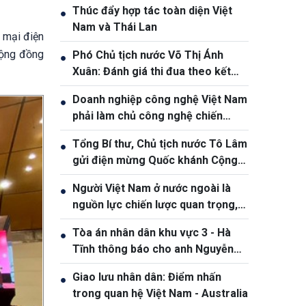
Thúc đẩy hợp tác toàn diện Việt
●
Nam và Thái Lan
 mại điện
cộng đồng
Phó Chủ tịch nước Võ Thị Ánh
●
Xuân: Đánh giá thi đua theo kết
quả, sản phẩm và hiệu quả thực tế
Doanh nghiệp công nghệ Việt Nam
●
phải làm chủ công nghệ chiến
lược, vươn ra thị trường quốc tế
Tổng Bí thư, Chủ tịch nước Tô Lâm
●
gửi điện mừng Quốc khánh Cộng
hòa Bờ Biển Ngà
Người Việt Nam ở nước ngoài là
●
nguồn lực chiến lược quan trọng,
góp phần nâng cao sức mạnh tổng
Tòa án nhân dân khu vực 3 - Hà
●
hợp quốc gia
Tĩnh thông báo cho anh Nguyễn
Văn Đông
Giao lưu nhân dân: Điểm nhấn
●
trong quan hệ Việt Nam - Australia