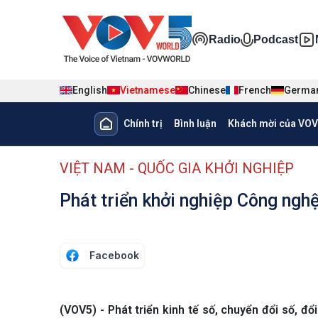
Nhảy đến nội dung
Đa phương ti
Radio
Podcast
English
Vietnamese
Chinese
French
Germa
Main navigation
Chính trị
Bình luận
Khách mời của VOV
menu phụ tiếng Việt
VIỆT NAM - QUỐC GIA KHỞI NGHIỆP
Phát triển khởi nghiệp Công nghệ
Facebook
(VOV5) - Phát triển kinh tế số, chuyển đổi số, 