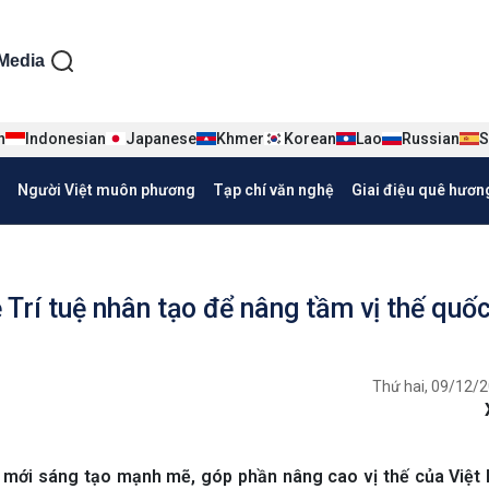
ện tiếng Việt
Media
n
Indonesian
Japanese
Khmer
Korean
Lao
Russian
S
Người Việt muôn phương
Tạp chí văn nghệ
Giai điệu quê hươn
 Trí tuệ nhân tạo để nâng tầm vị thế quốc
Thứ hai, 09/12/2
đổi mới sáng tạo mạnh mẽ, góp phần nâng cao vị thế của Việt