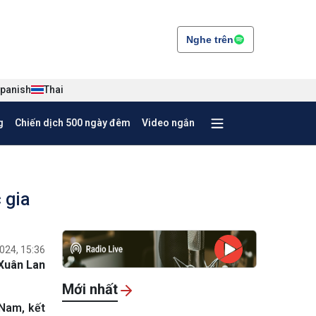
Nghe trên
panish
Thai
g
Chiến dịch 500 ngày đêm
Video ngắn
 gia
024, 15:36
Xuân Lan
Mới nhất
 Nam, kết