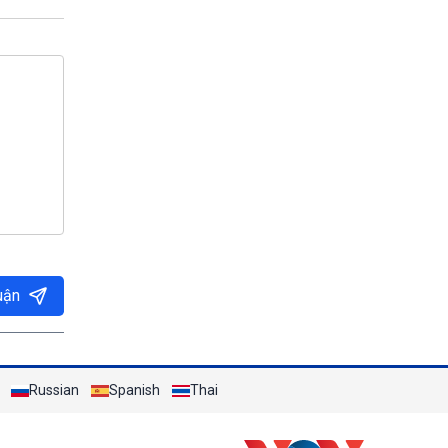
uận
Russian
Spanish
Thai