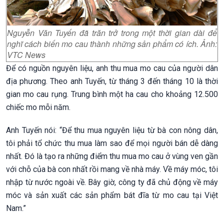
Nguyễn Văn Tuyến đã trăn trở trong một thời gian dài để
nghĩ cách biến mo cau thành những sản phẩm có ích. Ảnh:
VTC News
Để có nguồn nguyên liệu, anh thu mua mo cau của người dân
địa phương. Theo anh Tuyến, từ tháng 3 đến tháng 10 là thời
gian mo cau rụng. Trung bình một ha cau cho khoảng 12.500
chiếc mo mỗi năm.
Anh Tuyến nói: “Để thu mua nguyên liệu từ bà con nông dân,
tôi phải tổ chức thu mua làm sao để mọi người bán dễ dàng
nhất. Đó là tạo ra những điểm thu mua mo cau ở vùng ven gần
với chỗ của bà con nhất rồi mang về nhà máy. Về máy móc, tôi
nhập từ nước ngoài về. Bây giờ, công ty đã chủ động về máy
móc và sản xuất các sản phẩm bát đĩa từ mo cau tại Việt
Nam.”