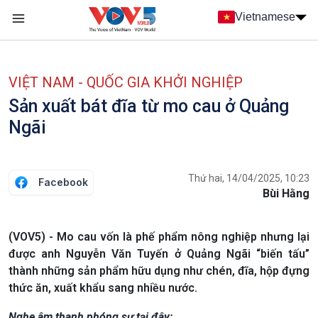
Nhảy đến nội dung
Vietnamese
Main navigation
menu phụ tiếng Việt
VIỆT NAM - QUỐC GIA KHỞI NGHIỆP
Sản xuất bát đĩa từ mo cau ở Quảng
Ngãi
Thứ hai, 14/04/2025, 10:23
Facebook
Bùi Hằng
(VOV5) - Mo cau vốn là phế phẩm nông nghiệp nhưng lại
được anh Nguyễn Văn Tuyến ở Quảng Ngãi “biến tấu”
thành những sản phẩm hữu dụng như chén, đĩa, hộp đựng
thức ăn, xuất khẩu sang nhiều nước.
Nghe âm thanh phóng sự tại đây: