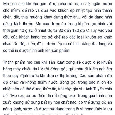
Mo cau sau khi thu gom được chà rửa sạch sẽ, ngâm nước
cho mềm, để ráo và đưa vào khuôn ép nhiệt tạo hình thành
chén, đĩa, thìa, muỗng, khay đựng thức ăn,... với đa dạng hình
dáng, kích thước. Mo cau được ép trong khuôn tạo hình với
thời gian 40 giây, ở nhiệt độ từ 80 đến 120 độ C. Tùy vào yêu
cầu của khách hàng, cơ sở chế tạo các loại khuôn ép khác
nhau. Do đó, chén, đĩa,... được ép ra có hình dáng đa dạng và
có thể in được hình ảnh lên sản phẩm.
Thành phẩm mo cau khi sản xuất xong sẽ được diệt khuẩn
bằng máy chiếu tia UV rồi đóng gói, gửi mẫu đi kiểm nghiệm
theo quy định trước khi đưa ra thị trường. Các sản phẩm đủ
độ chắc và không thấm nước, đóng gói trong bao nilon ép
nhiệt nên có thể đựng thức ăn, trái cây, gia vị... Anh Tuyến chia
sẻ:
“
Mo cau có ưu điểm là rất cứng cáp. Trong quá trình sản
xuất, không sử dụng bất kỳ hóa chất nào, có thể đựng đồ ăn
nóng, lạnh, nước, và được sử dụng trong lò vi sóng. Đây là ưu