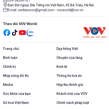
024 38266707
Ban Đối ngoại, Đài Tiếng nói Việt Nam, 45 Bà Triệu, Hà Nội
Email: vietkieuvov@gmail.com - vovworld@vov.vn
Mạng xã hội
Theo dõi VOV World:
Trang chủ
Dạy tiếng Việt
Bình luận
Chuyện của làng
Chính trị
Kinh tế
Nhịp sống đô thị
Thông tin toà án
Media
Hộp thư thính giả
Sức khỏe của bạn
Khách mời của VOV
Số hoá Việt Nam
Chính sách pháp luật