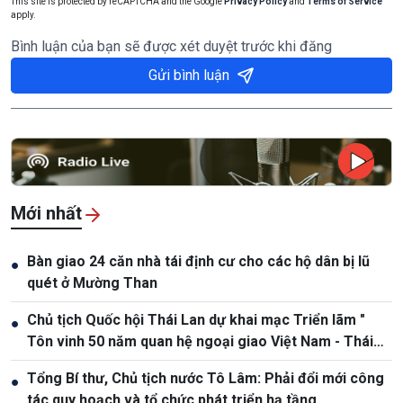
This site is protected by reCAPTCHA and the Google
Privacy Policy
and
Terms of Service
apply.
Bình luận của bạn sẽ được xét duyệt trước khi đăng
Gửi bình luận
Mới nhất
Bàn giao 24 căn nhà tái định cư cho các hộ dân bị lũ
●
quét ở Mường Than
Chủ tịch Quốc hội Thái Lan dự khai mạc Triển lãm "
●
Tôn vinh 50 năm quan hệ ngoại giao Việt Nam - Thái
Lan"
Tổng Bí thư, Chủ tịch nước Tô Lâm: Phải đổi mới công
●
tác quy hoạch và tổ chức phát triển hạ tầng