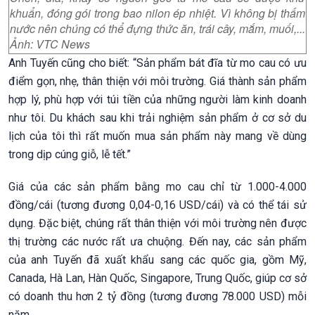
khuẩn, đóng gói trong bao nilon ép nhiệt. Vì không bị thấm
nước nên chúng có thể đựng thức ăn, trái cây, mắm, muối,...
Ảnh: VTC News
Anh Tuyến cũng cho biết: “Sản phẩm bát đĩa từ mo cau có ưu
điểm gọn, nhẹ, thân thiện với môi trường. Giá thành sản phẩm
hợp lý, phù hợp với túi tiền của những người làm kinh doanh
như tôi. Du khách sau khi trải nghiệm sản phẩm ở cơ sở du
lịch của tôi thì rất muốn mua sản phẩm này mang về dùng
trong dịp cúng giỗ, lễ tết.”
Giá của các sản phẩm bằng mo cau chỉ từ 1.000-4.000
đồng/cái (tương đương 0,04-0,16 USD/cái) và có thể tái sử
dụng. Đặc biệt, chúng rất thân thiện với môi trường nên được
thị trường các nước rất ưa chuộng. Đến nay, các sản phẩm
của anh Tuyến đã xuất khẩu sang các quốc gia, gồm Mỹ,
Canada, Hà Lan, Hàn Quốc, Singapore, Trung Quốc, giúp cơ sở
có doanh thu hơn 2 tỷ đồng (tương đương 78.000 USD) mỗi
năm.