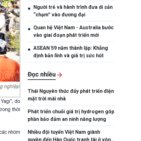
được thụ hưởng"
Người trẻ và hành trình đưa di sản
●
“chạm” vào đương đại
Quan hệ Việt Nam - Australia bước
●
vào giai đoạn phát triển mới
ASEAN 59 năm thành lập: Khẳng
●
định bản lĩnh và giá trị sức hút
Đọc nhiều
ng nghiệp
Thái Nguyên thúc đẩy phát triển điện
mặt trời mái nhà
 Yagi”, do
rong thời
Phát triển chuỗi giá trị hydrogen góp
phần bảo đảm an ninh năng lượng
à các nhóm
Nhiều đội tuyển Việt Nam giành
quyền đến Hàn Quốc tranh tài ở vòng
.