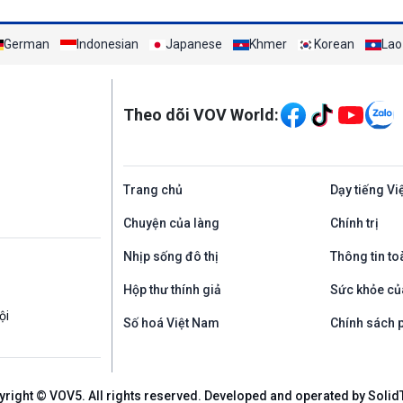
German
Indonesian
Japanese
Khmer
Korean
Lao
Mạng xã hội
Theo dõi VOV World:
Trang chủ
Dạy tiếng Vi
Chuyện của làng
Chính trị
Nhịp sống đô thị
Thông tin to
Hộp thư thính giả
Sức khỏe củ
ội
Số hoá Việt Nam
Chính sách p
yright © VOV5. All rights reserved. Developed and operated by Solid