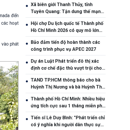
Xã biên giới Thanh Thủy, tỉnh
●
Tuyên Quang: Tận dung thế mạnh
anada đến
tự nhiên để nâng cao đời sống
 các hoạt
Hội chợ Du lịch quốc tế Thành phố
●
nhân dân
Hồ Chí Minh 2026 có quy mô lớn
nhất từ trước đến nay
Bảo đảm tiến độ hoàn thành các
●
g vào phát
công trình phục vụ APEC 2027
Dự án Luật Phát triển đô thị xác
●
định cơ chế đặc thù vượt trội cho
Thành phố Hồ Chí Minh
TAND TP.HCM thông báo cho bà
●
Huỳnh Thị Nương và bà Huỳnh Thị
Lý
Thành phố Hồ Chí Minh: Nhiều hiệu
●
ứng tích cực sau 1 tháng miễn phí
xe buýt
Tiến sĩ Lê Duy Bình: "Phát triển chỉ
●
có ý nghĩa khi người dân thực sự