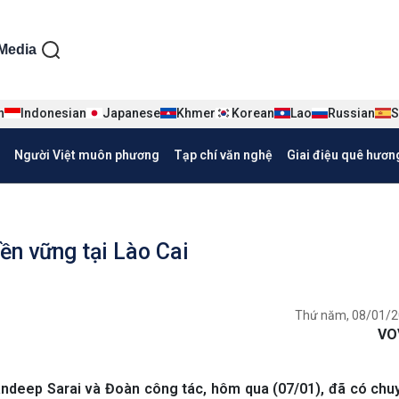
ện tiếng Việt
Media
n
Indonesian
Japanese
Khmer
Korean
Lao
Russian
S
Người Việt muôn phương
Tạp chí văn nghệ
Giai điệu quê hươn
ền vững tại Lào Cai
Thứ năm, 08/01/2
VO
andeep Sarai và Đoàn công tác, hôm qua (07/01), đã có ch