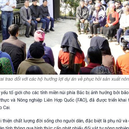
i trao đổi với các hộ hưởng lợi dự án về phục hồi sản xuất nô
 yếu tố giới cho các tỉnh miền núi phía Bắc bị ảnh hưởng bởi bão
thực và Nông nghiệp Liên Hợp Quốc (FAO), đã được triển khai t
o Cai.
ải thiện chất lượng đời sống cho người dân, đặc biệt là phụ nữ v
àn tỉnh thông qua hình thức cấp phát phiếu đổi vật tư nông nghiệp