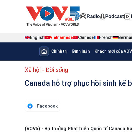
Nhảy đến nội dung
Đa phương ti
Radio
Podcast
English
Vietnamese
Chinese
French
Germa
Main navigation
Chính trị
Bình luận
Khách mời của VOV
menu phụ tiếng Việt
Xã hội - Đời sống
Canada hỗ trợ phục hồi sinh kế b
Facebook
(VOV5) - Bộ trưởng Phát triển Quốc tế Canada R