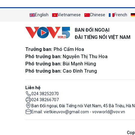
English
Vietnamese
Chinese
French
BAN ĐỐI NGOẠI
ĐÀI TIẾNG NÓI VIỆT NAM
Trưởng ban
: Phó Cẩm Hoa
Phó trưởng ban:
Nguyễn Thị Thu Hoa
Phó trưởng ban:
Bùi Mạnh Hùng
Phó trưởng ban:
Cao Đình Trung
Liên hệ
024 38252070
024 38266707
Ban Đối ngoại, Đài Tiếng nói Việt Nam, 45 Bà Triệu, Hà N
Email: vietkieuvov@gmail.com - vovworld@vov.vn
Cop