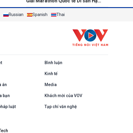
Giải Marathon Quốc tế Di sản Hạ
Long 2026
Russian
Spanish
Thai
ệt
Bình luận
Kinh tế
à án
Media
a bạn
Khách mời của VOV
háp luật
Tạp chí văn nghệ
Tech