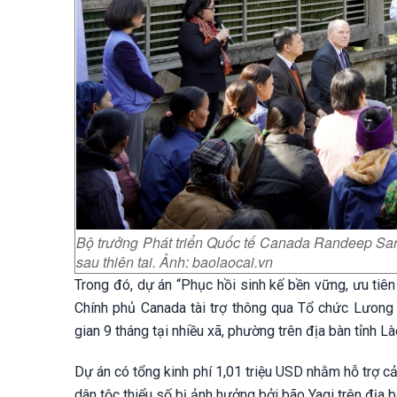
Bộ trưởng Phát triển Quốc tế Canada Randeep Sara
sau thiên tai. Ảnh: baolaocai.vn
Trong đó, dự án “Phục hồi sinh kế bền vững, ưu tiên
Chính phủ Canada tài trợ thông qua Tổ chức Lưong 
gian 9 tháng tại nhiều xã, phường trên địa bàn tỉnh Là
Dự án có tổng kinh phí 1,01 triệu USD nhằm hỗ trợ c
dân tộc thiểu số bị ảnh hưởng bởi bão Yagi trên địa b