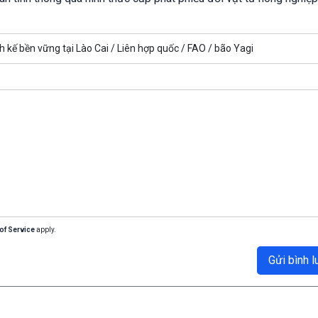
h kế bền vững tại Lào Cai /
Liên hợp quốc /
FAO /
bão Yagi
of Service
apply.
Gửi bình l