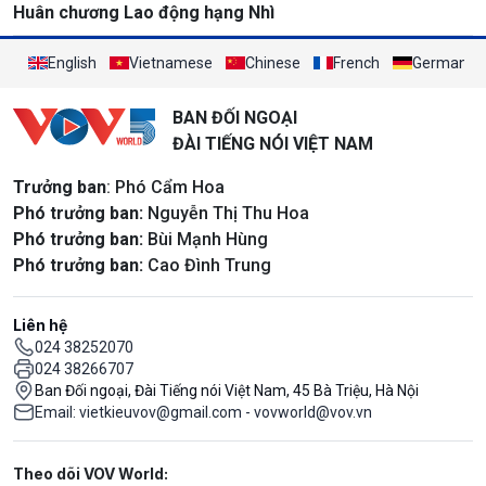
Huân chương Lao động hạng Nhì
English
Vietnamese
Chinese
French
German
BAN ĐỐI NGOẠI
ĐÀI TIẾNG NÓI VIỆT NAM
Trưởng ban
: Phó Cẩm Hoa
Phó trưởng ban:
Nguyễn Thị Thu Hoa
Phó trưởng ban:
Bùi Mạnh Hùng
Phó trưởng ban:
Cao Đình Trung
Liên hệ
024 38252070
024 38266707
Ban Đối ngoại, Đài Tiếng nói Việt Nam, 45 Bà Triệu, Hà Nội
Email: vietkieuvov@gmail.com - vovworld@vov.vn
Mạng xã hội
Theo dõi VOV World: