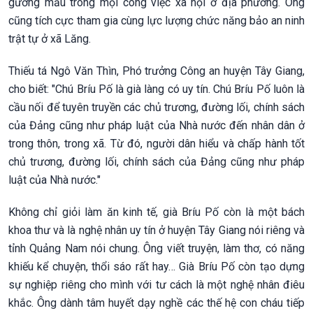
gương mẫu trong mọi công việc xã hội ở địa phương. Ông
cũng tích cực tham gia cùng lực lượng chức năng bảo an ninh
trật tự ở xã Lăng.
Thiếu tá Ngô Văn Thìn, Phó trưởng Công an huyện Tây Giang,
cho biết: "Chú Bríu Pố là già làng có uy tín. Chú Bríu Pố luôn là
cầu nối để tuyên truyền các chủ trương, đường lối, chính sách
của Đảng cũng như pháp luật của Nhà nước đến nhân dân ở
trong thôn, trong xã. Từ đó, người dân hiểu và chấp hành tốt
chủ trương, đường lối, chính sách của Đảng cũng như pháp
luật của Nhà nước."
Không chỉ giỏi làm ăn kinh tế, già Bríu Pố còn là một bách
khoa thư và là nghệ nhân uy tín ở huyện Tây Giang nói riêng và
tỉnh Quảng Nam nói chung. Ông viết truyện, làm thơ, có năng
khiếu kể chuyện, thổi sáo rất hay… Già Bríu Pố còn tạo dựng
sự nghiệp riêng cho mình với tư cách là một nghệ nhân điêu
khắc. Ông dành tâm huyết dạy nghề các thế hệ con cháu tiếp