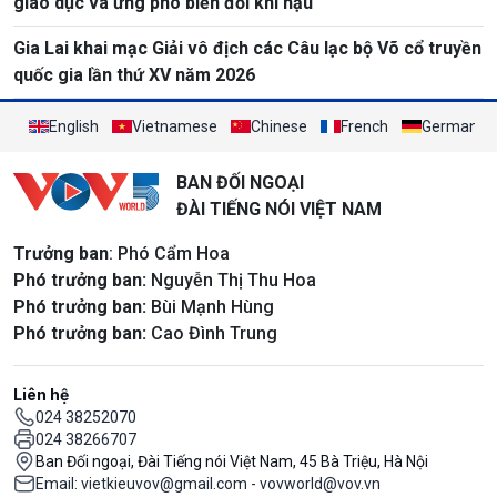
giáo dục và ứng phó biến đổi khí hậu
Gia Lai khai mạc Giải vô địch các Câu lạc bộ Võ cổ truyền
quốc gia lần thứ XV năm 2026
English
Vietnamese
Chinese
French
German
BAN ĐỐI NGOẠI
ĐÀI TIẾNG NÓI VIỆT NAM
Trưởng ban
: Phó Cẩm Hoa
Phó trưởng ban:
Nguyễn Thị Thu Hoa
Phó trưởng ban:
Bùi Mạnh Hùng
Phó trưởng ban:
Cao Đình Trung
Liên hệ
024 38252070
024 38266707
Ban Đối ngoại, Đài Tiếng nói Việt Nam, 45 Bà Triệu, Hà Nội
Email: vietkieuvov@gmail.com - vovworld@vov.vn