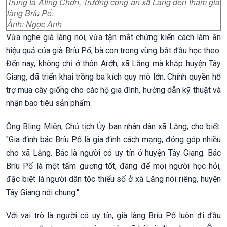
Trung tá Ating Chơn, Trưởng công an xã Lăng đến thăm già
làng Bríu Pố.
Ảnh: Ngọc Anh
Vừa nghe già làng nói, vừa tận mắt chứng kiến cách làm ăn
hiệu quả của già Bríu Pố, bà con trong vùng bắt đầu học theo.
Đến nay, không chỉ ở thôn Arớh, xã Lăng mà khắp huyện Tây
Giang, đã triển khai trồng ba kích quy mô lớn. Chính quyền hỗ
trợ mua cây giống cho các hộ gia đình, hướng dẫn kỹ thuật và
nhận bao tiêu sản phẩm.
Ông Bling Miên, Chủ tịch Ủy ban nhân dân xã Lăng, cho biết:
"Gia đình bác Bríu Pố là gia đình cách mạng, đóng góp nhiều
cho xã Lăng. Bác là người có uy tín ở huyện Tây Giang. Bác
Bríu Pố là một tấm gương tốt, đáng để mọi người học hỏi,
đặc biệt là người dân tộc thiểu số ở xã Lăng nói riêng, huyện
Tây Giang nói chung."
Với vai trò là người có uy tín, già làng Bríu Pố luôn đi đầu