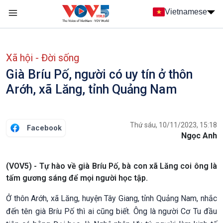
Nhảy đến nội dung
Vietnamese
Main navigation
menu phụ tiếng Việt
Xã hội - Đời sống
Già Bríu Pố, người có uy tín ở thôn
Arớh, xã Lăng, tỉnh Quảng Nam
Thứ sáu, 10/11/2023, 15:18
Facebook
Ngọc Anh
(VOV5) - Tự hào về già Bríu Pố, bà con xã Lăng coi ông là
tấm gương sáng để mọi người học tập.
Ở thôn Arớh, xã Lăng, huyện Tây Giang, tỉnh Quảng Nam, nhắc
đến tên già Bríu Pố thì ai cũng biết. Ông là người Cơ Tu đầu