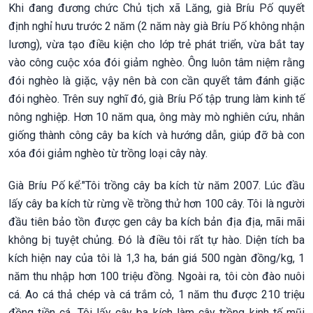
Khi đang đương chức Chủ tịch xã Lăng, già Bríu Pố quyết
định nghỉ hưu trước 2 năm (2 năm này già Bríu Pố không nhận
lương), vừa tạo điều kiện cho lớp trẻ phát triển, vừa bắt tay
vào công cuộc xóa đói giảm nghèo. Ông luôn tâm niệm rằng
đói nghèo là giặc, vậy nên bà con cần quyết tâm đánh giặc
đói nghèo. Trên suy nghĩ đó, già Bríu Pố tập trung làm kinh tế
nông nghiệp. Hơn 10 năm qua, ông mày mò nghiên cứu, nhân
giống thành công cây ba kích và hướng dẫn, giúp đỡ bà con
xóa đói giảm nghèo từ trồng loại cây này.
Già Bríu Pố kể:"Tôi trồng cây ba kích từ năm 2007. Lúc đầu
lấy cây ba kích từ rừng về trồng thử hơn 100 cây. Tôi là người
đầu tiên bảo tồn được gen cây ba kích bản địa địa, mãi mãi
không bị tuyệt chủng. Đó là điều tôi rất tự hào. Diện tích ba
kích hiện nay của tôi là 1,3 ha, bán giá 500 ngàn đồng/kg, 1
năm thu nhập hơn 100 triệu đồng. Ngoài ra, tôi còn đào nuôi
cá. Ao cá thả chép và cá trắm cỏ, 1 năm thu được 210 triệu
đồng tiền cá. Tôi lấy cây ba kích làm cây trồng kinh tế mũi