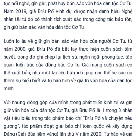
tục nối nghề, gìn giữ, phát huy bản sắc văn hóa dân tộc Cơ Tu.
Năm 2019, già Bríu Pố vinh dự được nhận danh hiệu Nghệ
nhân Ưu tú do có thành tích xuất sắc trong công tác bảo tồn,
gìn giữ bản sắc văn hóa dân tộc Cơ Tu.
Luôn lo âu về giữ gìn bản sắc văn hóa của người Cơ Tu, từ
năm 2000, già Bríu Pố đã bắt tay thực hiện cuốn sách tâm
huyết, trong đó ghi chép lại lịch sử, ngôn ngữ, phong tục, tập
quán, kiến trúc của đồng bào Cơ Tu. Già mong cuốn sách có
thể xuất bản, như một tài liệu hữu ích giúp các thế hệ sau có
thêm sự hiểu biết và tự hào hơn về giá trị văn hóa của dân tộc
mình.
Với những đóng góp của mình trong phát triển kinh tế và gìn
giữ văn hóa của dân tộc Cơ Tu, già Bríu Pố là 1 trong 3 nhân
vật tiêu biểu trong tác phẩm báo chí “Bríu Pố và chuyện nêu
gương”, tác phẩm đoạt giải báo chí toàn quốc về xây dựng
Đảng (Giải Búa liềm vàng) lần thứ V năm 2020. Tự hào về già