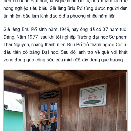
tiên có bằng Đại học, là Nghệ nhân Ưu tú, người làm kinh tế
nông nghiệp tiêu biểu. Già làng Bríu Pố từng được người dân
tín nhiệm bầu làm lãnh đạo ở địa phương nhiều năm liền.
Già làng Bríu Pố sinh năm 1949, nay ông đã có 37 năm tuổi
Đảng. Năm 1977, sau khi tốt nghiệp Trường đại học Sư phạm
Thái Nguyên, chàng thanh niên Bríu Pố trở thành người Cơ Tu
đầu tiên có bằng Đại học. Sau đó, anh trở về quê với khát
vọng đóng góp công sức của mình để xây dựng quê hương.