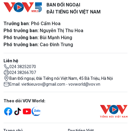
BAN ĐỐI NGOẠI
ĐÀI TIẾNG NÓI VIỆT NAM
Trưởng ban
: Phó Cẩm Hoa
Phó trưởng ban:
Nguyễn Thị Thu Hoa
Phó trưởng ban:
Bùi Mạnh Hùng
Phó trưởng ban:
Cao Đình Trung
Liên hệ
024 38252070
024 38266707
Ban Đối ngoại, Đài Tiếng nói Việt Nam, 45 Bà Triệu, Hà Nội
Email: vietkieuvov@gmail.com - vovworld@vov.vn
Mạng xã hội
Theo dõi VOV World:
Trang chủ
Dạy tiếng Việt