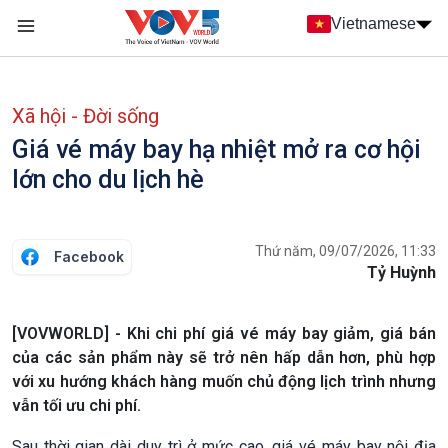
Nhảy đến nội dung
Vietnamese
Main navigation
menu phụ tiếng Việt
Xã hội - Đời sống
Giá vé máy bay hạ nhiệt mở ra cơ hội
lớn cho du lịch hè
Thứ năm, 09/07/2026, 11:33
Facebook
Tỷ Huỳnh
[VOVWORLD] - Khi chi phí giá vé máy bay giảm, giá bán
của các sản phẩm này sẽ trở nên hấp dẫn hơn, phù hợp
với xu hướng khách hàng muốn chủ động lịch trình nhưng
vẫn tối ưu chi phí.
Sau thời gian dài duy trì ở mức cao, giá vé máy bay nội địa