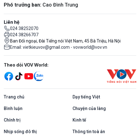
Phó trưởng ban:
Cao Đình Trung
Liên hệ
024 38252070
024 38266707
Ban Đối ngoại, Đài Tiếng nói Việt Nam, 45 Bà Triệu, Hà Nội
Email: vietkieuvov@gmail.com - vovworld@vov.vn
Mạng xã hội
Theo dõi VOV World:
Trang chủ
Dạy tiếng Việt
Bình luận
Chuyện của làng
Chính trị
Kinh tế
Nhịp sống đô thị
Thông tin toà án