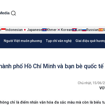
ện tiếng Việt
Media
n
Indonesian
Japanese
Khmer
Korean
Lao
Russian
S
Người Việt muôn phương
Tạp chí văn nghệ
Giai điệu quê hươn
Thành phố Hồ Chí Minh và bạn bè quốc tế
Chủ nhật, 15/06/2
VO
 không chỉ là điểm nhấn văn hóa đa sắc màu mà còn là biểu 