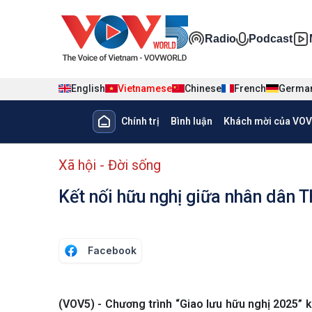
Nhảy đến nội dung
Đa phương ti
Radio
Podcast
English
Vietnamese
Chinese
French
Germa
Main navigation
Chính trị
Bình luận
Khách mời của VOV
menu phụ tiếng Việt
Xã hội - Đời sống
Kết nối hữu nghị giữa nhân dân 
Facebook
(VOV5) - Chương trình “Giao lưu hữu nghị 2025”