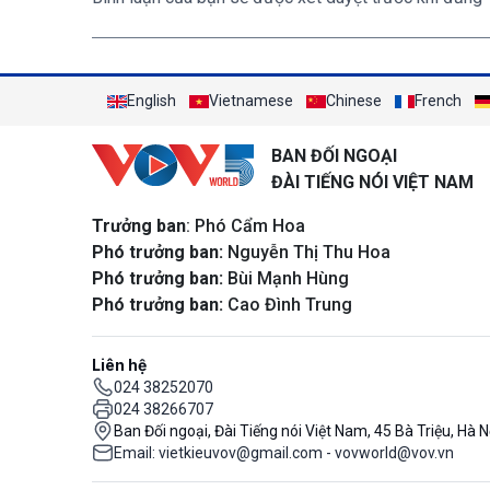
English
Vietnamese
Chinese
French
BAN ĐỐI NGOẠI
ĐÀI TIẾNG NÓI VIỆT NAM
Trưởng ban
: Phó Cẩm Hoa
Phó trưởng ban:
Nguyễn Thị Thu Hoa
Phó trưởng ban:
Bùi Mạnh Hùng
Phó trưởng ban:
Cao Đình Trung
Liên hệ
024 38252070
024 38266707
Ban Đối ngoại, Đài Tiếng nói Việt Nam, 45 Bà Triệu, Hà N
Email: vietkieuvov@gmail.com - vovworld@vov.vn