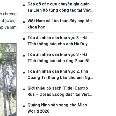
Gặp gỡ các cựu chuyên gia quân
●
sự Liên Xô từng công tác tại Việt
ức chương
Nam
, đặc biệt
Việt Nam và Lào thúc đẩy hợp tác
●
khoa học
ập và làm
Tòa án nhân dân khu vực 3 - Hà
●
Tĩnh thông báo cho anh Hà Duy
Dũng
Tòa án nhân dân khu vực 3 - Hà
●
Tĩnh thông báo cho ông Phan Đình
Thắng, sinh năm 2005
Tòa án nhân dân khu vực 2, tỉnh
●
Quảng Trị thông báo cho anh Ngô
Đức Hoàng, sinh ngày 25/01/1990
Giới thiệu bộ sách “Fidel Castro
●
Ruz – Obras Escogidas” tại Việt
Nam nhân kỷ niệm 100 năm ngày
Quảng Ninh sẵn sàng cho Miss
●
sinh Fidel Castro
World 2026