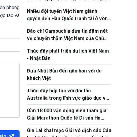
về đất liền
iên phong
Nhiều đội tuyển Việt Nam giành
hợp tác và
quyền đến Hàn Quốc tranh tài ở vòng
chung kết NYPC 2026
Báo chí Campuchia đưa tin đậm nét
về chuyến thăm Việt Nam của Chủ
tịch Quốc hội Khuon Sudary
Thúc đẩy phát triển du lịch Việt Nam
- Nhật Bản
Đưa Nhật Bản đến gần hơn với du
khách Việt
Thúc đẩy hợp tác với đối tác
Australia trong lĩnh vực giáo dục và
ứng phó biến đổi khí hậu
Gần 18.000 vận động viên tham gia
Giải Marathon Quốc tế Di sản Hạ
Long 2026
Gia Lai khai mạc Giải vô địch các Câu
uận