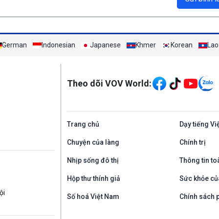
German
Indonesian
Japanese
Khmer
Korean
Lao
Mạng xã hội
Theo dõi VOV World:
Trang chủ
Dạy tiếng Vi
Chuyện của làng
Chính trị
Nhịp sống đô thị
Thông tin to
Hộp thư thính giả
Sức khỏe củ
ội
Số hoá Việt Nam
Chính sách p