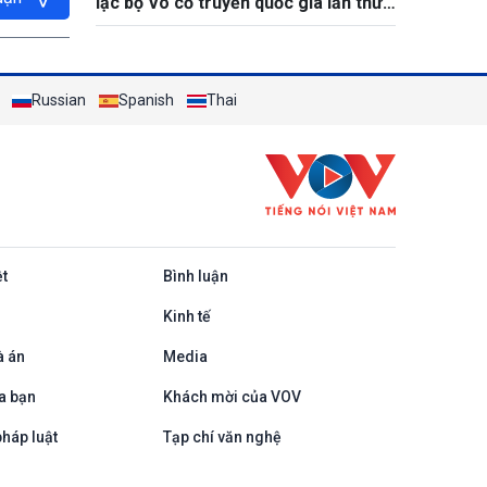
lạc bộ Võ cổ truyền quốc gia lần thứ
XV năm 2026
Russian
Spanish
Thai
ệt
Bình luận
Kinh tế
à án
Media
a bạn
Khách mời của VOV
háp luật
Tạp chí văn nghệ