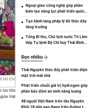
Ngoại giao công nghệ góp phần
●
kiến tạo năng lực phát triển quốc
gia
Tạo hành lang pháp lý để thúc đẩy
●
tăng trưởng
Tổng Bí thư, Chủ tịch nước Tô Lâm
●
tiếp Tư lệnh Bộ Chỉ huy Thái Bình
Dương Hoa Kỳ Samuel Paparo
Đọc nhiều
Thái Nguyên thúc đẩy phát triển điện
mặt trời mái nhà
hố Hồ Chí
Phát triển chuỗi giá trị hydrogen góp
o lưu hữu
phần bảo đảm an ninh năng lượng
giữa Việt
48 người Việt Nam trên tàu Nguyên
Khôi 18 gặp nạn đang trên đường trở