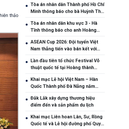
Tòa án nhân dân Thành phố Hồ Chí
●
Minh thông báo cho bà Huỳnh Thị
hiên thảo
Nương và bà Huỳnh Thị Lý.
Tòa án nhân dân khu vực 3 - Hà
●
Tĩnh thông báo cho anh Hoàng
Phan Anh, sinh năm 1980
ASEAN Cup 2026: Đội tuyển Việt
●
Nam thẳng tiến vào bán kết với
thành tích nhất bảng
Lần đầu tiên tổ chức Festival Võ
●
thuật quốc tế tại Hoàng thành
Thăng Long
Khai mạc Lễ hội Việt Nam – Hàn
●
Quốc Thành phố Đà Nẵng năm
2026
Đắk Lắk xây dựng thương hiệu
●
điểm đến và sản phẩm du lịch
Khai mạc Liên hoan Lân, Sư, Rồng
●
Quốc tế và Lễ hội đường phố Quy