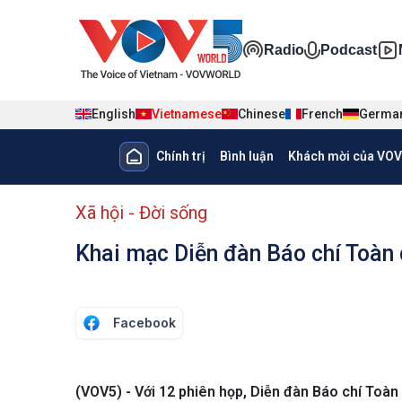
Nhảy đến nội dung
Đa phương ti
Radio
Podcast
English
Vietnamese
Chinese
French
Germa
Main navigation
Chính trị
Bình luận
Khách mời của VOV
menu phụ tiếng Việt
Xã hội - Đời sống
Khai mạc Diễn đàn Báo chí Toàn 
Facebook
(VOV5) - Với 12 phiên họp, Diễn đàn Báo chí Toàn