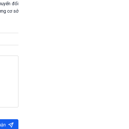
huyển đổi
dựng cơ sở
uận