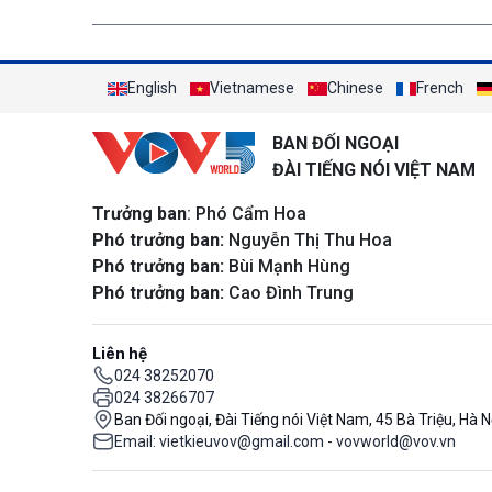
English
Vietnamese
Chinese
French
BAN ĐỐI NGOẠI
ĐÀI TIẾNG NÓI VIỆT NAM
Trưởng ban
: Phó Cẩm Hoa
Phó trưởng ban:
Nguyễn Thị Thu Hoa
Phó trưởng ban:
Bùi Mạnh Hùng
Phó trưởng ban:
Cao Đình Trung
Liên hệ
024 38252070
024 38266707
Ban Đối ngoại, Đài Tiếng nói Việt Nam, 45 Bà Triệu, Hà N
Email: vietkieuvov@gmail.com - vovworld@vov.vn