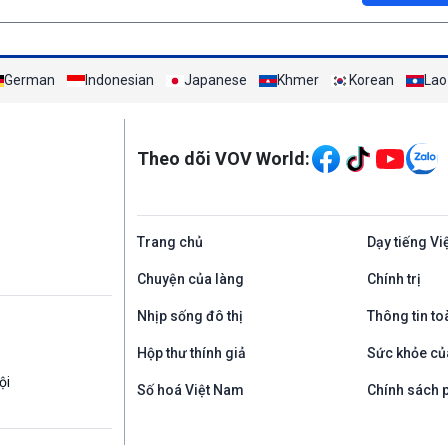
German
Indonesian
Japanese
Khmer
Korean
Lao
Mạng xã hội
Theo dõi VOV World:
Trang chủ
Dạy tiếng Vi
Chuyện của làng
Chính trị
Nhịp sống đô thị
Thông tin to
Hộp thư thính giả
Sức khỏe củ
ội
Số hoá Việt Nam
Chính sách p