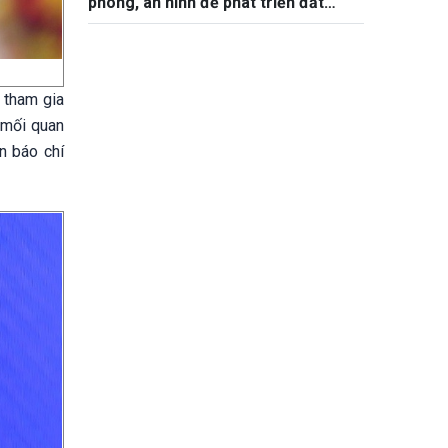
phòng, an ninh để phát triển đất
nước
ả tham gia
 mối quan
n báo chí