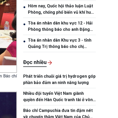
Nhơn – Gia Lai 2026
Hôm nay, Quốc hội thảo luận Luật
●
Phòng, chống phổ biến vũ khí huỷ
diệt hàng loạt
Tòa án nhân dân khu vực 12 - Hải
●
Phòng thông báo cho anh Đặng
Hồng Tiệp, sinh ngày 20/5/1989
Tòa án nhân dân Khu vực 3 - tỉnh
●
Quảng Trị thông báo cho chị
Phạm Thị Giang, sinh ngày
19/10/1991
Đọc nhiều
m Báo chí
Phát triển chuỗi giá trị hydrogen góp
phần bảo đảm an ninh năng lượng
Nhiều đội tuyển Việt Nam giành
quyền đến Hàn Quốc tranh tài ở vòng
chung kết NYPC 2026
Báo chí Campuchia đưa tin đậm nét
về chuyến thăm Việt Nam của Chủ