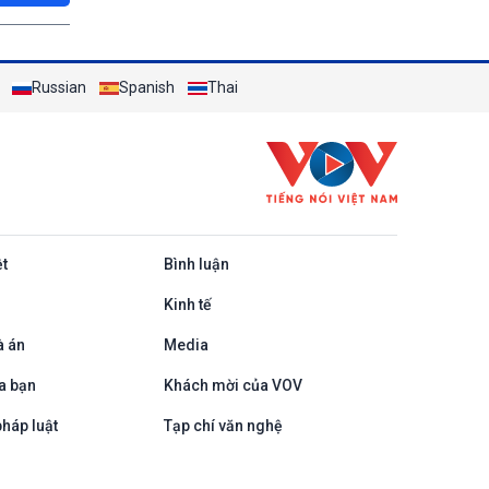
Russian
Spanish
Thai
ệt
Bình luận
Kinh tế
à án
Media
a bạn
Khách mời của VOV
háp luật
Tạp chí văn nghệ