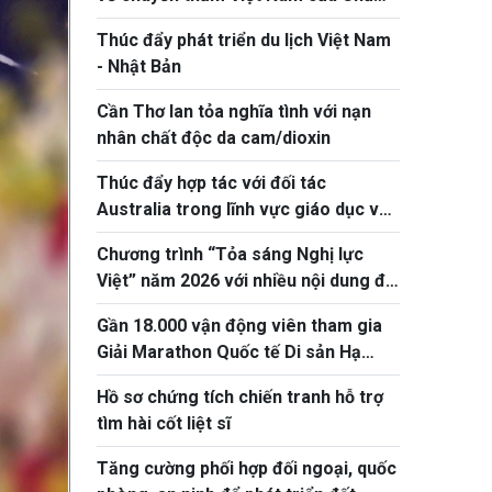
tịch Quốc hội Khuon Sudary
Thúc đẩy phát triển du lịch Việt Nam
- Nhật Bản
Cần Thơ lan tỏa nghĩa tình với nạn
nhân chất độc da cam/dioxin
Thúc đẩy hợp tác với đối tác
Australia trong lĩnh vực giáo dục và
ứng phó biến đổi khí hậu
Chương trình “Tỏa sáng Nghị lực
Việt” năm 2026 với nhiều nội dung đổi
mới, thiết thực
Gần 18.000 vận động viên tham gia
Giải Marathon Quốc tế Di sản Hạ
Long 2026
Hồ sơ chứng tích chiến tranh hỗ trợ
tìm hài cốt liệt sĩ
Tăng cường phối hợp đối ngoại, quốc