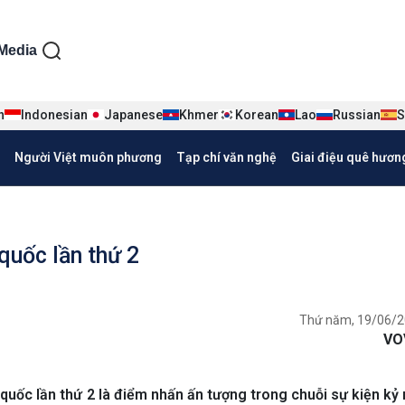
ện tiếng Việt
Media
n
Indonesian
Japanese
Khmer
Korean
Lao
Russian
S
Người Việt muôn phương
Tạp chí văn nghệ
Giai điệu quê hươn
quốc lần thứ 2
Thứ năm, 19/06/2
VO
 quốc lần thứ 2 là điểm nhấn ấn tượng trong chuỗi sự kiện kỷ