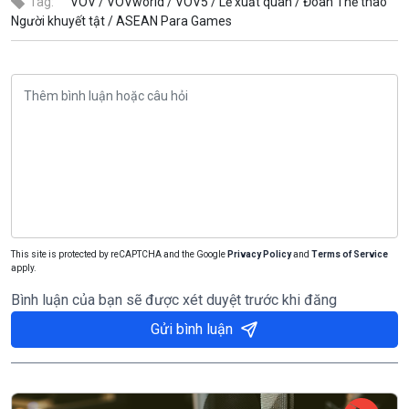
Tag:
VOV /
VOVworld /
VOV5 /
Lễ xuất quân /
Đoàn Thể thao
Người khuyết tật /
ASEAN Para Games
This site is protected by reCAPTCHA and the Google
Privacy Policy
and
Terms of Service
apply.
Bình luận của bạn sẽ được xét duyệt trước khi đăng
Gửi bình luận