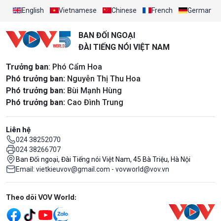
English
Vietnamese
Chinese
French
German
BAN ĐỐI NGOẠI
ĐÀI TIẾNG NÓI VIỆT NAM
Trưởng ban
: Phó Cẩm Hoa
Phó trưởng ban:
Nguyễn Thị Thu Hoa
Phó trưởng ban:
Bùi Mạnh Hùng
Phó trưởng ban:
Cao Đình Trung
Liên hệ
024 38252070
024 38266707
Ban Đối ngoại, Đài Tiếng nói Việt Nam, 45 Bà Triệu, Hà Nội
Email: vietkieuvov@gmail.com - vovworld@vov.vn
Mạng xã hội
Theo dõi VOV World: