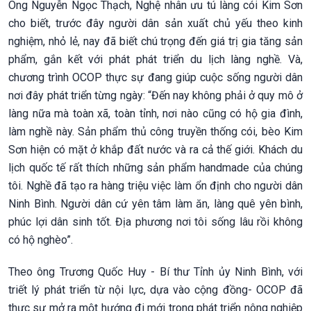
Ông Nguyễn Ngọc Thạch, Nghệ nhân ưu tú làng cói Kim Sơn
cho biết, trước đây người dân sản xuất chủ yếu theo kinh
nghiệm, nhỏ lẻ, nay đã biết chú trọng đến giá trị gia tăng sản
phẩm, gắn kết với phát phát triển du lịch làng nghề. Và,
chương trình OCOP thực sự đang giúp cuộc sống người dân
nơi đây phát triển từng ngày: “Đến nay không phải ở quy mô ở
làng nữa mà toàn xã, toàn tỉnh, nơi nào cũng có hộ gia đình,
làm nghề này. Sản phẩm thủ công truyền thống cói, bèo Kim
Sơn hiện có mặt ở khắp đất nước và ra cả thế giới. Khách du
lịch quốc tế rất thích những sản phẩm handmade của chúng
tôi. Nghề đã tạo ra hàng triệu việc làm ổn định cho người dân
Ninh Bình. Người dân cứ yên tâm làm ăn, làng quê yên bình,
phúc lợi dân sinh tốt. Địa phương nơi tôi sống lâu rồi không
có hộ nghèo”.
Theo ông Trương Quốc Huy - Bí thư Tỉnh ủy Ninh Bình, với
triết lý phát triển từ nội lực, dựa vào cộng đồng- OCOP đã
thực sự mở ra một hướng đi mới trong phát triển nông nghiệp