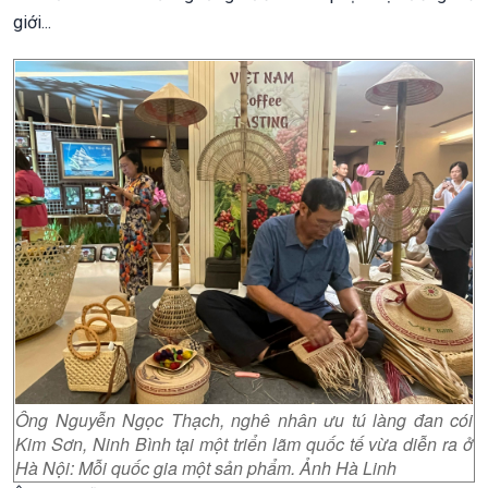
giới...
Ông Nguyễn Ngọc Thạch, nghê nhân ưu tú làng đan cói
Kim Sơn, Ninh Bình tại một triển lãm quốc tế vừa diễn ra ở
Hà Nội: Mỗi quốc gia một sản phẩm. Ảnh Hà Linh