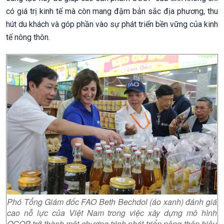
có giá trị kinh tế mà còn mang đậm bản sắc địa phương, thu
hút du khách và góp phần vào sự phát triển bền vững của kinh
tế nông thôn.
Phó Tổng Giám đốc FAO Beth Bechdol (áo xanh) đánh giá
cao nỗ lực của Việt Nam trong việc xây dựng mô hình
OCOP trở thành một chương trình phát triển nông thôn hiệu