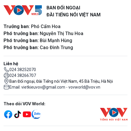
BAN ĐỐI NGOẠI
ĐÀI TIẾNG NÓI VIỆT NAM
Trưởng ban
: Phó Cẩm Hoa
Phó trưởng ban:
Nguyễn Thị Thu Hoa
Phó trưởng ban:
Bùi Mạnh Hùng
Phó trưởng ban:
Cao Đình Trung
Liên hệ
024 38252070
024 38266707
Ban Đối ngoại, Đài Tiếng nói Việt Nam, 45 Bà Triệu, Hà Nội
Email: vietkieuvov@gmail.com - vovworld@vov.vn
Mạng xã hội
Theo dõi VOV World: