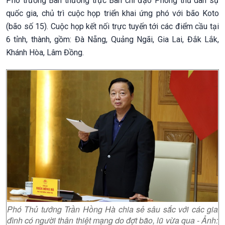
Phó trưởng Ban thường trực Ban chỉ đạo Phòng thủ dân sự
quốc gia, chủ trì cuộc họp triển khai ứng phó với bão Koto
(bão số 15). Cuộc họp kết nối trực tuyến tới các điểm cầu tại
6 tỉnh, thành, gồm: Đà Nẵng, Quảng Ngãi, Gia Lai, Đắk Lắk,
Khánh Hòa, Lâm Đồng.
Phó Thủ tướng Trần Hồng Hà chia sẻ sâu sắc với các gia
đình có người thân thiệt mạng do đợt bão, lũ vừa qua - Ảnh: