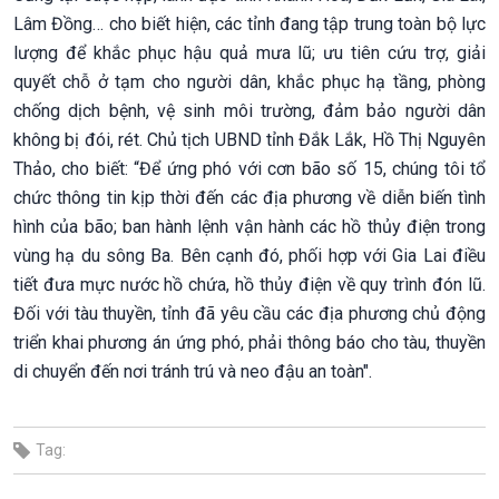
Lâm Đồng… cho biết hiện, các tỉnh đang tập trung toàn bộ lực
lượng để khắc phục hậu quả mưa lũ; ưu tiên cứu trợ, giải
quyết chỗ ở tạm cho người dân, khắc phục hạ tầng, phòng
chống dịch bệnh, vệ sinh môi trường, đảm bảo người dân
không bị đói, rét. Chủ tịch UBND tỉnh Đắk Lắk, Hồ Thị Nguyên
Thảo, cho biết: “Để ứng phó với cơn bão số 15, chúng tôi tổ
chức thông tin kịp thời đến các địa phương về diễn biến tình
hình của bão; ban hành lệnh vận hành các hồ thủy điện trong
vùng hạ du sông Ba. Bên cạnh đó, phối hợp với Gia Lai điều
tiết đưa mực nước hồ chứa, hồ thủy điện về quy trình đón lũ.
Đối với tàu thuyền, tỉnh đã yêu cầu các địa phương chủ động
triển khai phương án ứng phó, phải thông báo cho tàu, thuyền
di chuyển đến nơi tránh trú và neo đậu an toàn".
Tag: