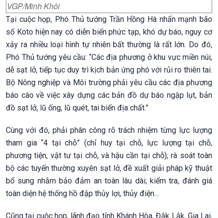
VGP/Minh Khôi
Tại cuộc họp, Phó Thủ tướng Trần Hồng Hà nhấn mạnh bão
số Koto hiện nay có diễn biến phức tạp, khó dự báo, nguy cơ
xảy ra nhiều loại hình tự nhiên bất thường là rất lớn. Do đó,
Phó Thủ tướng yêu cầu: “Các địa phương ở khu vực miền núi,
dễ sạt lở, tiếp tục duy trì kịch bản ứng phó với rủi ro thiên tai.
Bộ Nông nghiệp và Môi trường phải yêu cầu các địa phương
báo cáo về việc xây dựng các bản đồ dự báo ngập lụt, bản
đồ sạt lở, lũ ống, lũ quét, tai biến địa chất.”
Cùng với đó, phải phân công rõ trách nhiệm từng lực lượng
tham gia “4 tại chỗ” (chỉ huy tại chỗ, lực lượng tại chỗ,
phương tiện, vật tư tại chỗ, và hậu cần tại chỗ); rà soát toàn
bộ các tuyến thường xuyên sạt lở, đề xuất giải pháp kỹ thuật
bổ sung nhằm bảo đảm an toàn lâu dài; kiểm tra, đánh giá
toàn diện hệ thống hồ đập thủy lợi, thủy điện…
Cũng tại cuộc họp, lãnh đạo tỉnh Khánh Hòa, Đắk Lắk, Gia Lai,