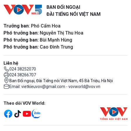
BAN ĐỐI NGOẠI
ĐÀI TIẾNG NÓI VIỆT NAM
Trưởng ban
: Phó Cẩm Hoa
Phó trưởng ban:
Nguyễn Thị Thu Hoa
Phó trưởng ban:
Bùi Mạnh Hùng
Phó trưởng ban:
Cao Đình Trung
Liên hệ
024 38252070
024 38266707
Ban Đối ngoại, Đài Tiếng nói Việt Nam, 45 Bà Triệu, Hà Nội
Email: vietkieuvov@gmail.com - vovworld@vov.vn
Mạng xã hội
Theo dõi VOV World: