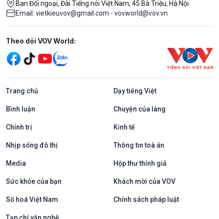
Ban Đối ngoại, Đài Tiếng nói Việt Nam, 45 Bà Triệu, Hà Nội
Email: vietkieuvov@gmail.com - vovworld@vov.vn
Mạng xã hội
Theo dõi VOV World:
Trang chủ
Dạy tiếng Việt
Bình luận
Chuyện của làng
Chính trị
Kinh tế
Nhịp sống đô thị
Thông tin toà án
Media
Hộp thư thính giả
Sức khỏe của bạn
Khách mời của VOV
Số hoá Việt Nam
Chính sách pháp luật
Tạp chí văn nghệ