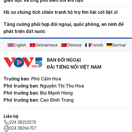
giáo dục và ứng phó biến đổi khí hậu
Hồ sơ chứng tích chiến tranh hỗ trợ tìm hài cốt liệt sĩ
Tăng cường phối hợp đối ngoại, quốc phòng, an ninh để
phát triển đất nước
English
Vietnamese
Chinese
French
German
BAN ĐỐI NGOẠI
ĐÀI TIẾNG NÓI VIỆT NAM
Trưởng ban
: Phó Cẩm Hoa
Phó trưởng ban:
Nguyễn Thị Thu Hoa
Phó trưởng ban:
Bùi Mạnh Hùng
Phó trưởng ban:
Cao Đình Trung
Liên hệ
024 38252070
024 38266707