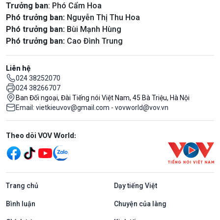
Trưởng ban
: Phó Cẩm Hoa
Phó trưởng ban:
Nguyễn Thị Thu Hoa
Phó trưởng ban:
Bùi Mạnh Hùng
Phó trưởng ban:
Cao Đình Trung
Liên hệ
024 38252070
024 38266707
Ban Đối ngoại, Đài Tiếng nói Việt Nam, 45 Bà Triệu, Hà Nội
Email: vietkieuvov@gmail.com - vovworld@vov.vn
Mạng xã hội
Theo dõi VOV World:
Trang chủ
Dạy tiếng Việt
Bình luận
Chuyện của làng