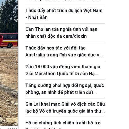
tịch Quốc hội Khuon Sudary
Thúc đẩy phát triển du lịch Việt Nam
- Nhật Bản
Cần Thơ lan tỏa nghĩa tình với nạn
nhân chất độc da cam/dioxin
Thúc đẩy hợp tác với đối tác
Australia trong lĩnh vực giáo dục và
ứng phó biến đổi khí hậu
Gần 18.000 vận động viên tham gia
Giải Marathon Quốc tế Di sản Hạ
Long 2026
Tăng cường phối hợp đối ngoại, quốc
phòng, an ninh để phát triển đất
nước
Gia Lai khai mạc Giải vô địch các Câu
lạc bộ Võ cổ truyền quốc gia lần thứ
XV năm 2026
Hồ sơ chứng tích chiến tranh hỗ trợ