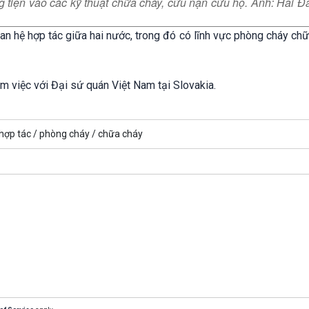
 tiện vào các kỹ thuật chữa cháy, cứu nạn cứu hộ. Ảnh: Hải 
quan hệ hợp tác giữa hai nước, trong đó có lĩnh vực phòng cháy ch
 việc với Đại sứ quán Việt Nam tại Slovakia.
hợp tác /
phòng cháy /
chữa cháy