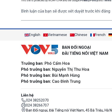
This site is protected by reCAPTCHA and the Google
Privacy Policy
and
Terms 
Bình luận của bạn sẽ được xét duyệt trước khi đăng
English
Vietnamese
Chinese
French
BAN ĐỐI NGOẠI
ĐÀI TIẾNG NÓI VIỆT NAM
Trưởng ban
: Phó Cẩm Hoa
Phó trưởng ban:
Nguyễn Thị Thu Hoa
Phó trưởng ban:
Bùi Mạnh Hùng
Phó trưởng ban:
Cao Đình Trung
Liên hệ
024 38252070
024 38266707
Ban Đối ngoại, Đài Tiếng nói Việt Nam, 45 Bà Triệu, Hà N