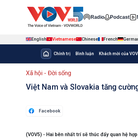
Nhảy đến nội dung
Đa phương ti
Radio
Podcast
English
Vietnamese
Chinese
French
Germa
Main navigation
Chính trị
Bình luận
Khách mời của VOV
menu phụ tiếng Việt
Xã hội - Đời sống
Việt Nam và Slovakia tăng cường
Facebook
(VOV5) - Hai bên nhất trí sẽ thúc đẩy quan hệ hợ