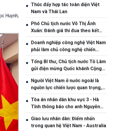
Thúc đẩy hợp tác toàn diện Việt
●
Nam và Thái Lan
ọc Huynh,
Phó Chủ tịch nước Võ Thị Ánh
●
Xuân: Đánh giá thi đua theo kết
quả, sản phẩm và hiệu quả thực tế
Doanh nghiệp công nghệ Việt Nam
●
phải làm chủ công nghệ chiến
lược, vươn ra thị trường quốc tế
Tổng Bí thư, Chủ tịch nước Tô Lâm
●
gửi điện mừng Quốc khánh Cộng
hòa Bờ Biển Ngà
Người Việt Nam ở nước ngoài là
●
nguồn lực chiến lược quan trọng,
góp phần nâng cao sức mạnh tổng
Tòa án nhân dân khu vực 3 - Hà
●
hợp quốc gia
Tĩnh thông báo cho anh Nguyễn
Văn Đông
Giao lưu nhân dân: Điểm nhấn
●
trong quan hệ Việt Nam - Australia