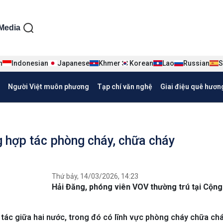
ện tiếng Việt
Media
n
Indonesian
Japanese
Khmer
Korean
Lao
Russian
S
Người Việt muôn phương
Tạp chí văn nghệ
Giai điệu quê hươn
 hợp tác phòng cháy, chữa cháy
Thứ bảy, 14/03/2026, 14:23
Hải Đăng, phóng viên VOV thường trú tại Cộn
p tác giữa hai nước, trong đó có lĩnh vực phòng cháy chữa ch