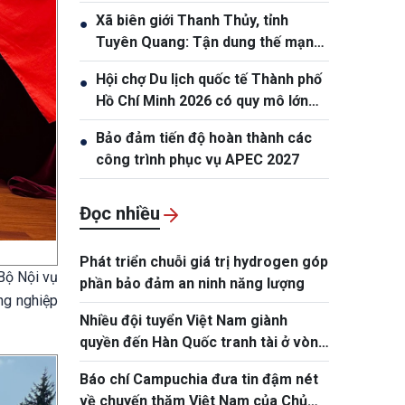
Xã biên giới Thanh Thủy, tỉnh
●
Tuyên Quang: Tận dung thế mạnh
tự nhiên để nâng cao đời sống
Hội chợ Du lịch quốc tế Thành phố
●
nhân dân
Hồ Chí Minh 2026 có quy mô lớn
nhất từ trước đến nay
Bảo đảm tiến độ hoàn thành các
●
công trình phục vụ APEC 2027
Đọc nhiều
Phát triển chuỗi giá trị hydrogen góp
Bộ Nội vụ
phần bảo đảm an ninh năng lượng
ng nghiệp
Nhiều đội tuyển Việt Nam giành
quyền đến Hàn Quốc tranh tài ở vòng
chung kết NYPC 2026
Báo chí Campuchia đưa tin đậm nét
về chuyến thăm Việt Nam của Chủ