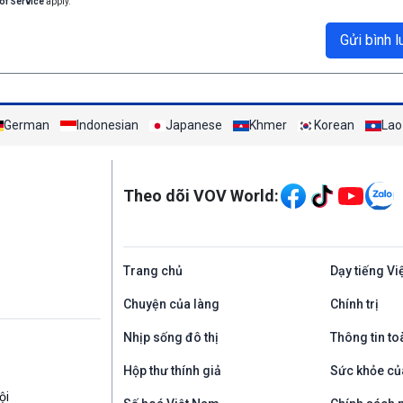
of Service
apply.
Gửi bình l
German
Indonesian
Japanese
Khmer
Korean
Lao
Mạng xã hội
Theo dõi VOV World:
Trang chủ
Dạy tiếng Vi
Chuyện của làng
Chính trị
Nhịp sống đô thị
Thông tin to
Hộp thư thính giả
Sức khỏe củ
ội