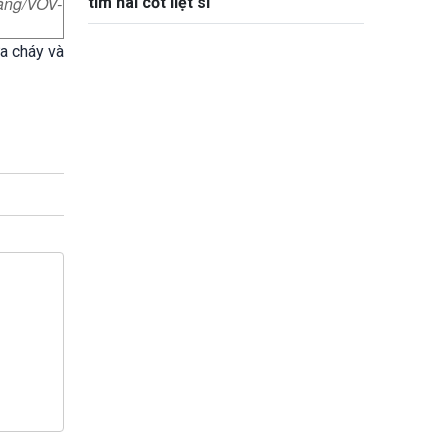
Đăng/VOV-
tìm hài cốt liệt sĩ
ữa cháy và