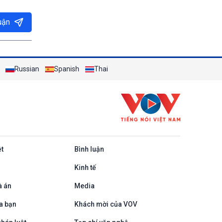
uận
Russian
Spanish
Thai
ệt
Bình luận
Kinh tế
à án
Media
a bạn
Khách mời của VOV