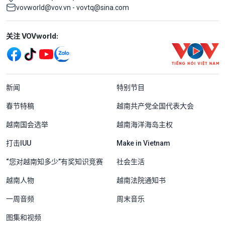
vovworld@vov.vn - vovtq@sina.com
Mạng xã hội
关注 VOVworld:
Menu footer tiếng Trung Quốc
新闻
特别节目
春节特稿
越南共产党全国代表大会
越南国会选举
越南海洋海岛主权
打击IUU
Make in Vietnam
“您对越南知多少”有奖知识竞赛
社会生活
越南人物
越南法院通知书
一周音频
周末音乐
图集和视频