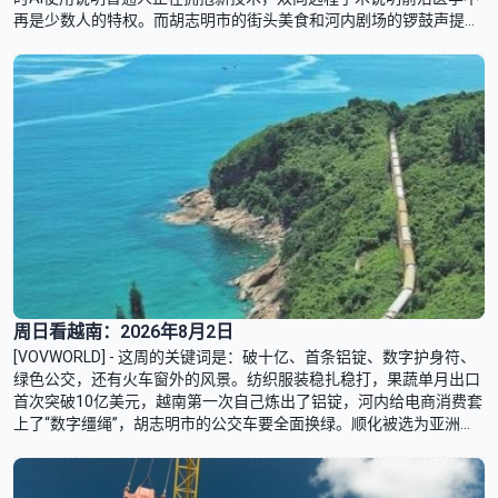
再是少数人的特权。而胡志明市的街头美食和河内剧场的锣鼓声提醒
我们——经济数字之外，生活的滋味同样重要。
周日看越南：2026年8月2日
[VOVWORLD] - 这周的关键词是：破十亿、首条铝锭、数字护身符、
绿色公交，还有火车窗外的风景。纺织服装稳扎稳打，果蔬单月出口
首次突破10亿美元，越南第一次自己炼出了铝锭，河内给电商消费套
上了“数字缰绳”，胡志明市的公交车要全面换绿。顺化被选为亚洲最
具特色传统美食目的地之一，南北铁路登上了全球最美火车旅行榜
单。