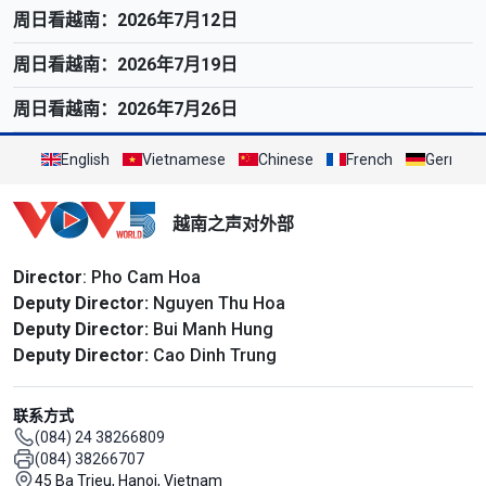
周日看越南：2026年7月12日
周日看越南：2026年7月19日
周日看越南：2026年7月26日
English
Vietnamese
Chinese
French
German
越南之声对外部
Director
: Pho Cam Hoa
Deputy Director:
Nguyen Thu Hoa
Deputy Director:
Bui Manh Hung
Deputy Director:
Cao Dinh Trung
联系方式
(084) 24 38266809
(084) 38266707
45 Ba Trieu, Hanoi, Vietnam