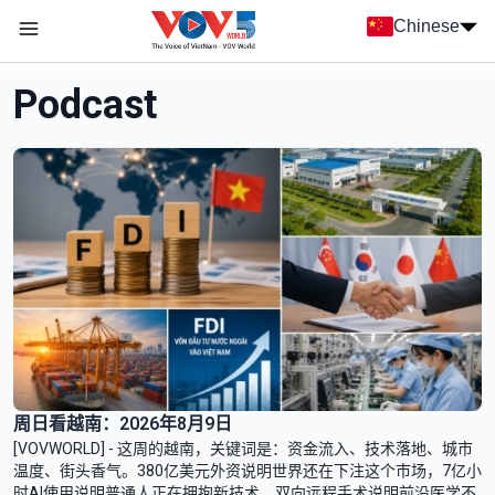
Nhảy đến nội dung
Chinese
Menu trang chủ tiếng Trung
menu phụ tiếng Trung
Podcast
周日看越南：2026年8月9日
[VOVWORLD] - 这周的越南，关键词是：资金流入、技术落地、城市
温度、街头香气。380亿美元外资说明世界还在下注这个市场，7亿小
时AI使用说明普通人正在拥抱新技术，双向远程手术说明前沿医学不