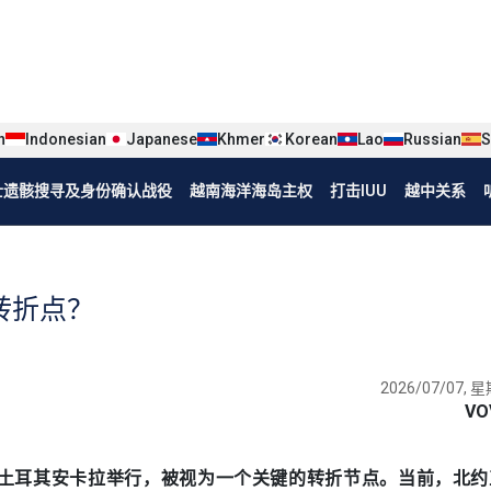
iện tiếng Trung
n
Indonesian
Japanese
Khmer
Korean
Lao
Russian
S
烈士遗骸搜寻及身份确认战役
越南海洋海岛主权
打击IUU
越中关系
转折点？
2026/07/07, 星
VO
7日至8日在土耳其安卡拉举行，被视为一个关键的转折节点。当前，北