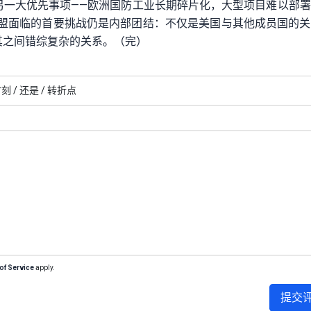
另一大优先事项——欧洲国防工业长期碎片化，大型项目难以部
联盟面临的首要挑战仍是内部团结：不仅是美国与其他成员国的
其之间错综复杂的关系。（完）
刻 /
还是 /
转折点
of Service
apply.
提交