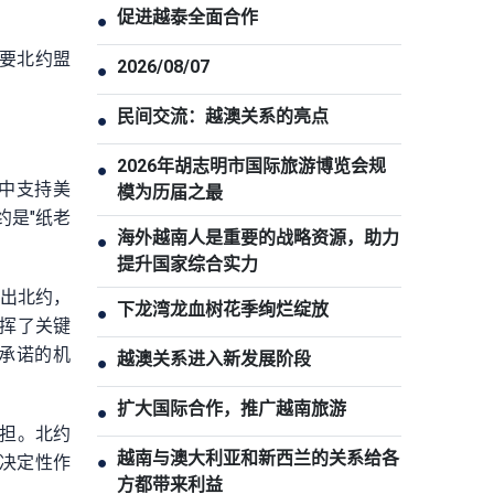
促进越泰全面合作
●
主要北约盟
2026/08/07
●
民间交流：越澳关系的亮点
●
2026年胡志明市国际旅游博览会规
●
中支持美
模为历届之最
约是"纸老
海外越南人是重要的战略资源，助力
●
提升国家综合实力
退出北约，
下龙湾龙血树花季绚烂绽放
●
挥了关键
承诺的机
越澳关系进入新发展阶段
●
扩大国际合作，推广越南旅游
●
担。北约
越南与澳大利亚和新西兰的关系给各
“决定性作
●
方都带来利益