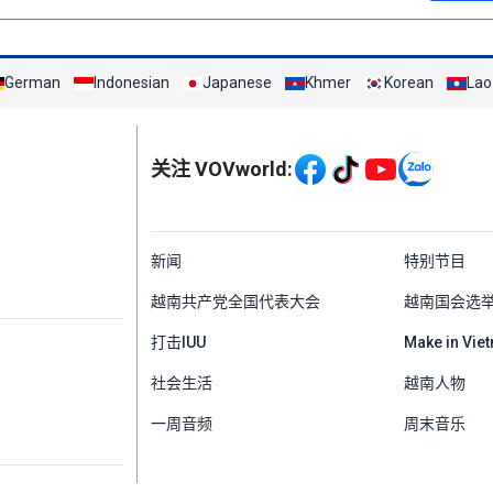
German
Indonesian
Japanese
Khmer
Korean
Lao
Mạng xã hội
关注 VOVworld:
Menu footer tiếng Tr
新闻
特别节目
越南共产党全国代表大会
越南国会选
打击IUU
Make in Vie
社会生活
越南人物
一周音频
周末音乐