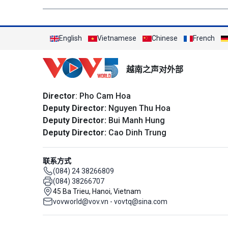
English
Vietnamese
Chinese
French
越南之声对外部
Director
: Pho Cam Hoa
Deputy Director:
Nguyen Thu Hoa
Deputy Director:
Bui Manh Hung
Deputy Director:
Cao Dinh Trung
联系方式
(084) 24 38266809
(084) 38266707
45 Ba Trieu, Hanoi, Vietnam
vovworld@vov.vn - vovtq@sina.com