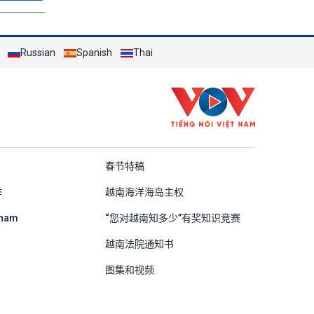
Russian
Spanish
Thai
ung Quốc
春节特稿
举
越南海洋海岛主权
tnam
“您对越南知多少”有奖知识竞赛
越南法院通知书
图集和视频