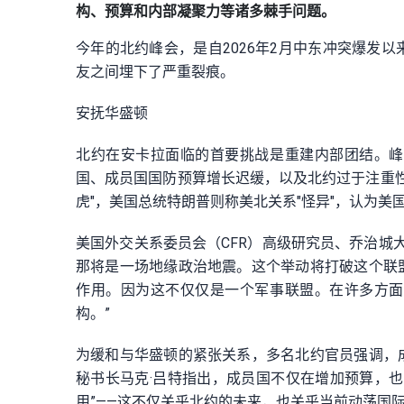
构、预算和内部凝聚力等诸多棘手问题。
今年的北约峰会，是自2026年2月中东冲突爆发
友之间埋下了严重裂痕。
安抚华盛顿
北约在安卡拉面临的首要挑战是重建内部团结。峰
国、成员国国防预算增长迟缓，以及北约过于注重性
虎"，美国总统特朗普则称美北关系"怪异"，认为美
美国外交关系委员会（CFR）高级研究员、乔治城
那将是一场地缘政治地震。这个举动将打破这个联
作用。因为这不仅仅是一个军事联盟。在许多方面
构。”
为缓和与华盛顿的紧张关系，多名北约官员强调，
秘书长马克·吕特指出，成员国不仅在增加预算，
用”——这不仅关乎北约的未来，也关乎当前动荡国