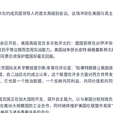
以来北约成员国领导人的首次高级别会议。这场冲突在美国与其
会召开前，美国高级官员多次批评北约：盟国拒绝在对伊冲突
别平等议题而忽视实战能力。美国战争部长皮特·赫格塞斯称北
国花费巨资保护盟国却毫无回报。
大学国际关系学教授查尔斯·库普坎评论道：“如果特朗普让美国
盟，自二战后北约成立以来，这个联盟在许多方面对西方世界发
，它也是一个政治联盟，一个反映共同利益、共同价值和共同
成员国正在加大国防开支、提升自主能力，以与美国分担财政负
也在推动大规模国防工业合作，同时继续维护美国在联盟中发挥
际格局下诸多重要关系的走向。