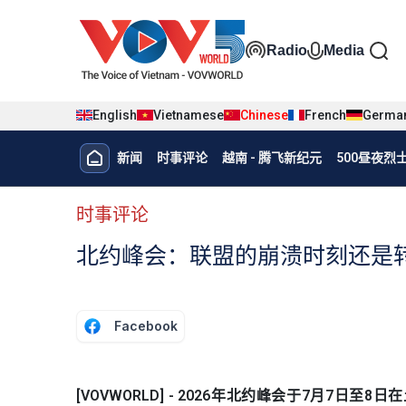
Nhảy đến nội dung
Đa phương t
Radio
Media
English
Vietnamese
Chinese
French
Germa
Menu trang chủ tiếng Trung
新闻
时事评论
越南 - 腾飞新纪元
500昼夜
menu phụ tiếng Trung
时事评论
北约峰会：联盟的崩溃时刻还是
Facebook
[VOVWORLD] - 2026年北约峰会于7月