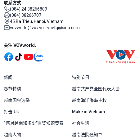
联系方式
(084) 24 38266809
(084) 38266707
45 Ba Trieu, Hanoi, Vietnam
vovworld@vov.vn - vovtq@sina.com
Mạng xã hội
关注 VOVworld:
Menu footer tiếng Trung Quốc
新闻
特别节目
春节特稿
越南共产党全国代表大会
越南国会选举
越南海洋海岛主权
打击IUU
Make in Vietnam
“您对越南知多少”有奖知识竞赛
社会生活
越南人物
越南法院通知书