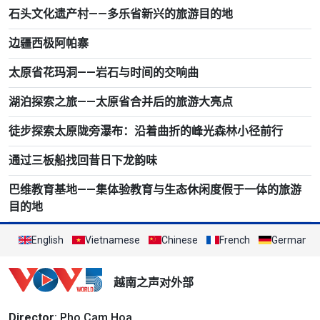
石头文化遗产村——多乐省新兴的旅游目的地
边疆西极阿帕寨
太原省花玛洞——岩石与时间的交响曲
湖泊探索之旅——太原省合并后的旅游大亮点
徒步探索太原陇旁瀑布：沿着曲折的峰光森林小径前行
通过三板船找回昔日下龙韵味
巴维教育基地——集体验教育与生态休闲度假于一体的旅游
目的地
English
Vietnamese
Chinese
French
German
越南之声对外部
Director
: Pho Cam Hoa