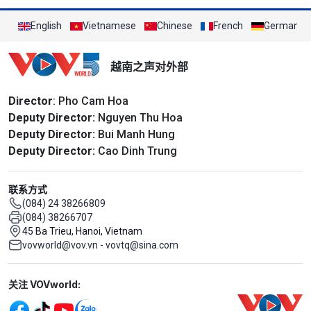
English
Vietnamese
Chinese
French
German
越南之声对外部
Director
: Pho Cam Hoa
Deputy Director:
Nguyen Thu Hoa
Deputy Director:
Bui Manh Hung
Deputy Director:
Cao Dinh Trung
联系方式
(084) 24 38266809
(084) 38266707
45 Ba Trieu, Hanoi, Vietnam
vovworld@vov.vn - vovtq@sina.com
Mạng xã hội
关注 VOVworld: