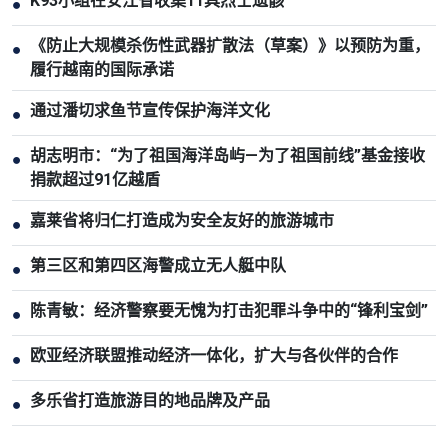
K93小组在安江省收集11具烈士遗骸
●
《防止大规模杀伤性武器扩散法（草案）》以预防为重，
●
履行越南的国际承诺
通过潘切求鱼节宣传保护海洋文化
●
胡志明市：“为了祖国海洋岛屿—为了祖国前线”基金接收
●
捐款超过91亿越盾
嘉莱省将归仁打造成为安全友好的旅游城市
●
第三区和第四区海警成立无人艇中队
●
陈青敏：经济警察要无愧为打击犯罪斗争中的“锋利宝剑”
●
欧亚经济联盟推动经济一体化，扩大与各伙伴的合作
●
多乐省打造旅游目的地品牌及产品
●