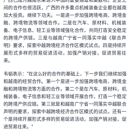
广西已成为越南水果进入中国的重要通道和集散地。
企业之
间的合作也很活跃，
广西的许多重点机械装备企业都在越南
加大投资。继续下功夫。一是进一步加强跨境电商、跨境金
融、
跨境物流等领域合作。二是在汽车、原材料、机械装
备、电子信息、
轻工业等领域强化合作，共同打造安全稳定
的跨境产供链。
三是与越南广宁省一同落实中越《联合声
明》要求，
探索中越跨境经济合作区模式试点。
四是持续开
展形式多样的贸易促进活动，加强产销对接，
促进贸易往
来。
韦韬表示：“在这么好的合作的基础上，
下一步我们继续加强
和越南的经贸合作。
第一个是进一步加强跨境电商、跨境金
融和跨境物流等方面的合作。
第二个是在汽车、原材料，机
械装备，
电子信息和轻工业等领域开展合作，打造一个稳定
的跨境产供应链。
第三就是和越南广宁省一同落实中越联合
声明的要求，
探索中越跨境经济合作区模式的试点。
还有一
个是持续开展形式多样的贸易促进活动，加强产销对接，
促
进贸易往来。”