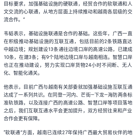
目标要求，
加强基础设施的硬联通，经贸合作的软联通和人
文交流的心联通，
从地方层面上持续推动和越南各层级的交
流合作。”
韦韬表示，基础设施联通是合作的基础。这些年，
广西一直
在积极推动基础设施的互联互通，
包括目前的2条铁路直达
中越边境；
规划建设13条通往边境口岸的高速公路，已建成
10条，
在建3条；有9个陆地边境口岸与越南相连。
智慧口岸
也正在推动建设，努力实现口岸货物24小时不间断、
无人
化、智能化通关。
他表示，
目前广西与越南有关部委就加强基础设施互联互通
达成了一系列共识
。在同登—河内、芒街—下龙—海防两条标
准轨铁路，
以及连接广西的高速公路、智慧口岸等项目落地
之后，
我们互联互通水平会更加提升，
双方经贸往来和产业
合作会更有保障。
“软联通”方面，越南已连续27年保持广西最大贸易伙伴的地