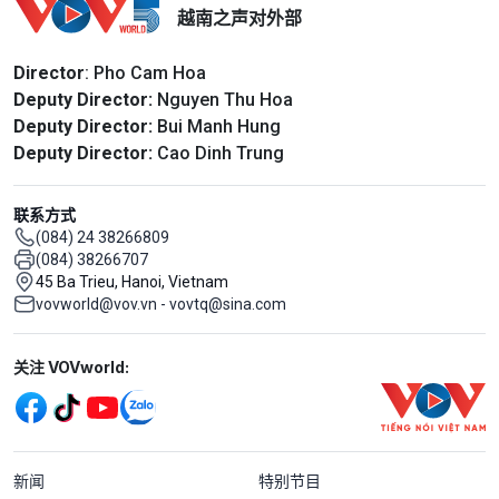
越南之声对外部
Director
: Pho Cam Hoa
Deputy Director:
Nguyen Thu Hoa
Deputy Director:
Bui Manh Hung
Deputy Director:
Cao Dinh Trung
联系方式
(084) 24 38266809
(084) 38266707
45 Ba Trieu, Hanoi, Vietnam
vovworld@vov.vn - vovtq@sina.com
Mạng xã hội
关注 VOVworld:
Menu footer tiếng Trung Quốc
新闻
特别节目