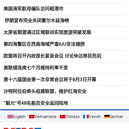
美国海军航母编队访问岘港市
伊朗宣布完全关闭霍尔木兹海峡
太原省期望通过区域联动实现旅游突破发展
第四海警区在西南海域严查IUU非法捕捞
欧盟将召开内政部长紧急会议 讨论休达移民危机
美联储连续七个月维持利率不变
第十六届国会第一次非常会议将于8月3日开幕
沙特阿拉伯牵头组建联盟，维护红海安全
“魁元”号48名船员安全返回陆地
English
Vietnamese
Chinese
French
German