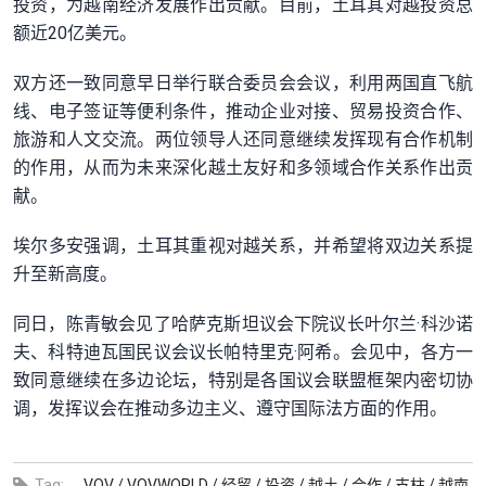
投资，为越南经济发展作出贡献。目前，土耳其对越投资总
额近20亿美元。
双方还一致同意早日举行联合委员会会议，利用两国直飞航
线、电子签证等便利条件，推动企业对接、贸易投资合作、
旅游和人文交流。两位领导人还同意继续发挥现有合作机制
的作用，从而为未来深化越土友好和多领域合作关系作出贡
献。
埃尔多安强调，土耳其重视对越关系，并希望将双边关系提
升至新高度。
同日，陈青敏会见了哈萨克斯坦议会下院议长叶尔兰·科沙诺
夫、科特迪瓦国民议会议长帕特里克·阿希。会见中，各方一
致同意继续在多边论坛，特别是各国议会联盟框架内密切协
调，发挥议会在推动多边主义、遵守国际法方面的作用。
Tag:
VOV /
VOVWORLD /
经贸 /
投资 /
越土 /
合作 /
支柱 /
越南