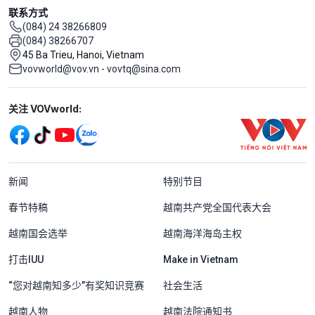
联系方式
(084) 24 38266809
(084) 38266707
45 Ba Trieu, Hanoi, Vietnam
vovworld@vov.vn - vovtq@sina.com
Mạng xã hội
关注 VOVworld:
Menu footer tiếng Trung Quốc
新闻
特别节目
春节特稿
越南共产党全国代表大会
越南国会选举
越南海洋海岛主权
打击IUU
Make in Vietnam
“您对越南知多少”有奖知识竞赛
社会生活
越南人物
越南法院通知书